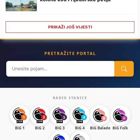
PRIKAŽI JOŠ VIJESTI
PRETRAŽITE PORTAL
Search
for:
RADIO STANICE
BiG 1
BiG 2
BiG 3
BiG 4
BiG Balade
BiG Folk