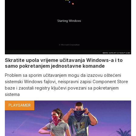
Skratite upola vrijeme učitavanja Windows-a i to
samo pokretanjem jednostavne komande
Problem sa sporim učitavanjem mogu da izazovu oštećeni
sistemski Windows fajlovi, neispravni zapisi Component Store
baze i zaostali registry ključevi povezani sa pokretanjem
sistema
PLAYGAMER