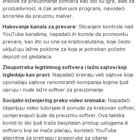
linkove za preuzimanje softvera kao što su igre, alati za
produktivnost, ili čak antivirusni programi, navodeći
korisnike da preuzmu malver.
Hakovanje kanala za prevare:
Sticanjem kontrole nad
YouTube kanalima, napadači ih koriste da promovišu
prevare, kao što su one sa kriptovalutama, koje često
uključuju lažne poklone za koje je potreban početni
depozit od gledalaca.
Zloupotreba legitimnog softvera i lažni sajtovi koji
izgledaju kao pravi:
Napadači kreiraju veb sajtove koje
oponašaju sajtove renomiranih kompanija kojima ljudi
vjeruju i nude lažni softver za preuzimanje.
Socijalni inženjering preko video snimaka:
Napadači
objavljuju video tutorijale ili ponude za krekovan softver,
usmjeravajući ljude da preuzmu softver. Ova taktika
koristi to što ljudi traže besplatan pristup uslugama ili
softveru koji se inače plaćaju, koristeći YouTube
algoritme za pretragu i preporuke za ciljanje