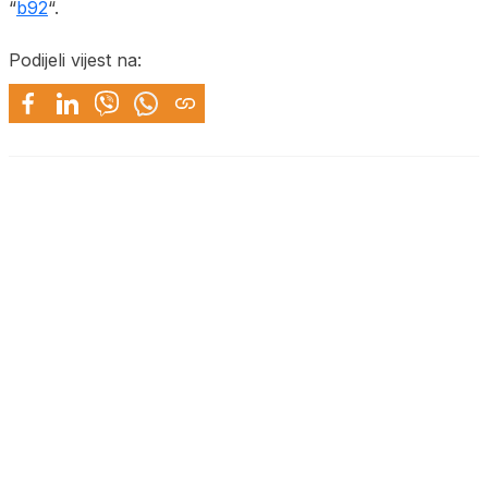
“
b92
“.
Podijeli vijest na: