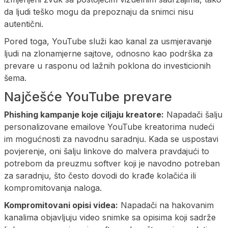
da ljudi teško mogu da prepoznaju da snimci nisu
autentični.
Pored toga, YouTube služi kao kanal za usmjeravanje
ljudi na zlonamjerne sajtove, odnosno kao podrška za
prevare u rasponu od lažnih poklona do investicionih
šema.
Najčešće YouTube prevare
Phishing kampanje koje ciljaju kreatore:
Napadači šalju
personalizovane emailove YouTube kreatorima nudeći
im mogućnosti za navodnu saradnju. Kada se uspostavi
povjerenje, oni šalju linkove do malvera pravdajući to
potrebom da preuzmu softver koji je navodno potreban
za saradnju, što često dovodi do krađe kolačića ili
kompromitovanja naloga.
Kompromitovani opisi videa:
Napadači na hakovanim
kanalima objavljuju video snimke sa opisima koji sadrže