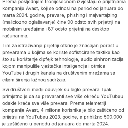
Prema posljednjem tromjesečnom izvještaju o prijetnjama
kompanije Avast, koji se odnosi na period od januara do
marta 2024. godine, prevare, phishing i majvertajzing
(maliciozno oglašavanje) čine 90 odsto svih prijetnji na
mobilnim uređajima i 87 odsto prijetnji na desktop
računarima.
Tim za istraživanje prijetnji otkrio je značajan porast u
prevarama u kojima se koriste sofisticirane taktike kao
što su korištenje dipfejk tehnologije, audio sinhronizacija
kojom manipuliše vještačka inteligencija i otmica
YouTube i drugih kanala na društvenim mrežama sa
ciljem širenja lažnog sadržaja.
Svi društveni mediji oduvijek su leglo prevara. Ipak,
primjetno je da se prevaranti sve više okreću YouTubeu
odakle kreće sve više prevara. Prema telemetriji
kompanije Avast, 4 miliona korisnika je bilo zaštićeno od
prijetnji na YouTubeu 2023. godine, a približno 500.000
je zaštićeno u periodu od januara do marta 2024.