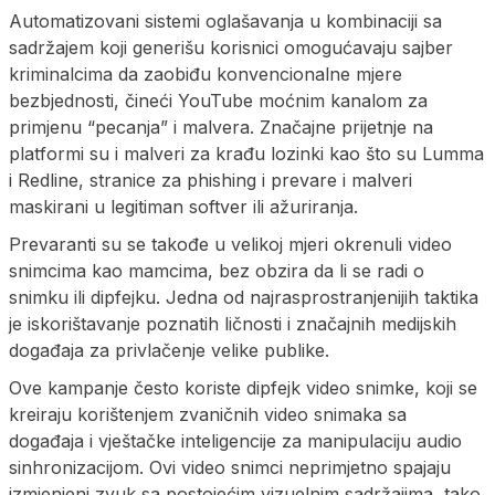
Automatizovani sistemi oglašavanja u kombinaciji sa
sadržajem koji generišu korisnici omogućavaju sajber
kriminalcima da zaobiđu konvencionalne mjere
bezbjednosti, čineći YouTube moćnim kanalom za
primjenu “pecanja” i malvera. Značajne prijetnje na
platformi su i malveri za krađu lozinki kao što su Lumma
i Redline, stranice za phishing i prevare i malveri
maskirani u legitiman softver ili ažuriranja.
Prevaranti su se takođe u velikoj mjeri okrenuli video
snimcima kao mamcima, bez obzira da li se radi o
snimku ili dipfejku. Jedna od najrasprostranjenijih taktika
je iskorištavanje poznatih ličnosti i značajnih medijskih
događaja za privlačenje velike publike.
Ove kampanje često koriste dipfejk video snimke, koji se
kreiraju korištenjem zvaničnih video snimaka sa
događaja i vještačke inteligencije za manipulaciju audio
sinhronizacijom. Ovi video snimci neprimjetno spajaju
izmjenjeni zvuk sa postojećim vizuelnim sadržajima, tako