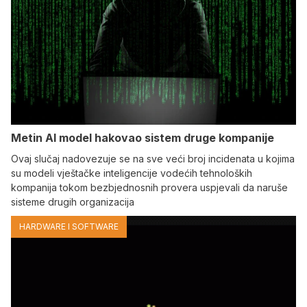
Metin AI model hakovao sistem druge kompanije
Ovaj slučaj nadovezuje se na sve veći broj incidenata u kojima
su modeli vještačke inteligencije vodećih tehnoloških
kompanija tokom bezbjednosnih provera uspjevali da naruše
sisteme drugih organizacija
HARDWARE I SOFTWARE