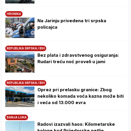
HRONIKA
Na Јarinju privedena tri srpska
policajca
REPUBLIKA SRPSKA / BIH
Bez plata i zdravstvenog osiguranja:
Rudari treću noć proveli u jami
REPUBLIKA SRPSKA / BIH
Oprez pri prelasku granice: Zbog
nekoliko komada voća kazna može biti
i veća od 13.000 evra
BANJA LUKA
Radovi izazvali haos: Kilometarske
kolone kod Prijedorske petlje