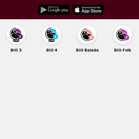
Skip
to
content
BiG 3
BiG 4
BiG Balade
BiG Folk