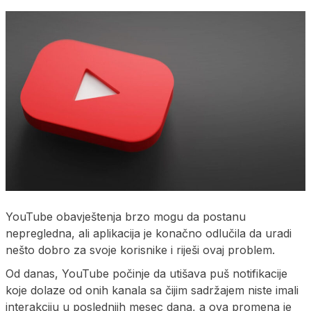
YouTube obavještenja brzo mogu da postanu
nepregledna, ali aplikacija je konačno odlučila da uradi
nešto dobro za svoje korisnike i riješi ovaj problem.
Od danas, YouTube počinje da utišava puš notifikacije
koje dolaze od onih kanala sa čijim sadržajem niste imali
interakciju u poslednjih mesec dana, a ova promena je