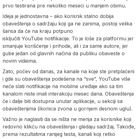
prvo testirana pre nekoliko meseci u manjem obimu.
Ideja je jednostavna – ako korisnik stalno dobija
obaveštenja o sadržaju koji ga ne zanima, postoji velika
šansa da će na kraju potpuno
isključiti YouTube notifikacije. To je loše za platformu jer
smanjuje korišćenje i prihode, ali i za same autore, jer
gube jedan od glavnih načina da publiku obaveste o
novim videima.
Zato, počev od danas, za kanale na koje ste pretplaćeni
i gde su obaveštenja podešena na “sve”, YouTube više
neće slati notifikacije na mobilne uređaje ako sa tim
kanalom niste imali interakciju mesec dana. Obaveštenja
će i dalje biti dostupna unutar aplikacije, u sekciji sa
obaveštenjima (ikonica zvona u gornjem desnom uglu).
Važno je naglasiti da se ništa ne menja za korisnike koji
redovno klikću na obaveštenja i gledaju sadržaj. Takođe,
prema rezultatima ranijeg testa, kanali koji retko