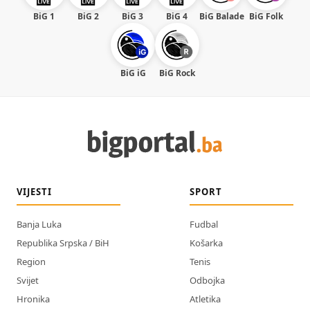
BiG 1
BiG 2
BiG 3
BiG 4
BiG Balade
BiG Folk
BiG iG
BiG Rock
VIJESTI
SPORT
Banja Luka
Fudbal
Republika Srpska / BiH
Košarka
Region
Tenis
Svijet
Odbojka
Hronika
Atletika