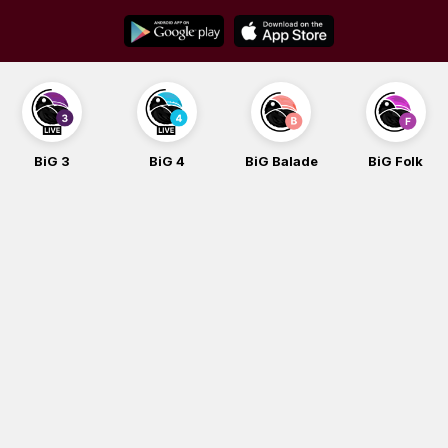
Skip
to
content
BiG 3
BiG 4
BiG Balade
BiG Folk