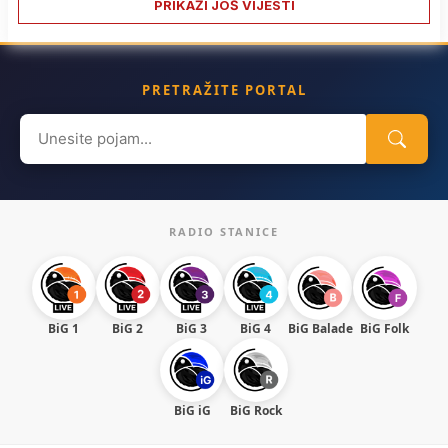
PRIKAŽI JOŠ VIJESTI
PRETRAŽITE PORTAL
Search
for:
RADIO STANICE
BiG 1
BiG 2
BiG 3
BiG 4
BiG Balade
BiG Folk
BiG iG
BiG Rock