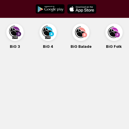
Skip
to
content
BiG 3
BiG 4
BiG Balade
BiG Folk