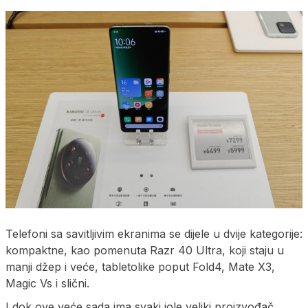
Telefoni sa savitljivim ekranima se dijele u dvije kategorije:
kompaktne, kao pomenuta Razr 40 Ultra, koji staju u
manji džep i veće, tabletolike poput Fold4, Mate X3,
Magic Vs i slični.
I dok ove veće sada ima svaki iole veliki proizvođač,