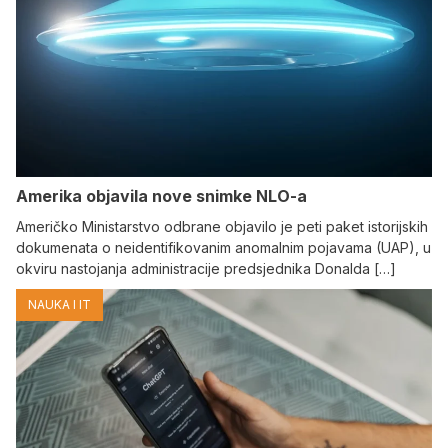
Amerika objavila nove snimke NLO-a
Američko Ministarstvo odbrane objavilo je peti paket istorijskih
dokumenata o neidentifikovanim anomalnim pojavama (UAP), u
okviru nastojanja administracije predsjednika Donalda […]
NAUKA I IT