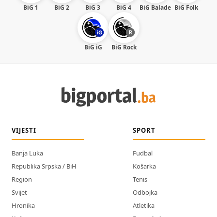
BiG 1
BiG 2
BiG 3
BiG 4
BiG Balade
BiG Folk
BiG iG
BiG Rock
VIJESTI
SPORT
Banja Luka
Fudbal
Republika Srpska / BiH
Košarka
Region
Tenis
Svijet
Odbojka
Hronika
Atletika