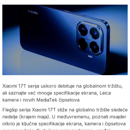
Xiaomi 17T serija uskoro debituje na globalnom tržištu,
ali saznajte već mnoge specifikacije ekrana, Leica
kamere i novih MediaTek čipsetova
Flegšip serija Xiaomi 17T stiže na globalno tržište sledeće
nedelje (krajem maja). U međuvremenu, poznati insajder
otkrio je ključne specifikacije ekrana, kamera i čipsetova