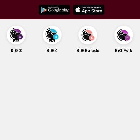
Skip
to
content
BiG 3
BiG 4
BiG Balade
BiG Folk