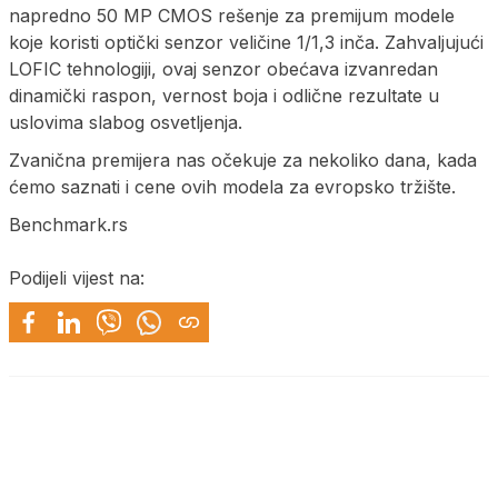
napredno 50 MP CMOS rešenje za premijum modele
koje koristi optički senzor veličine 1/1,3 inča. Zahvaljujući
LOFIC tehnologiji, ovaj senzor obećava izvanredan
dinamički raspon, vernost boja i odlične rezultate u
uslovima slabog osvetljenja.
Zvanična premijera nas očekuje za nekoliko dana, kada
ćemo saznati i cene ovih modela za evropsko tržište.
Benchmark.rs
Podijeli vijest na: