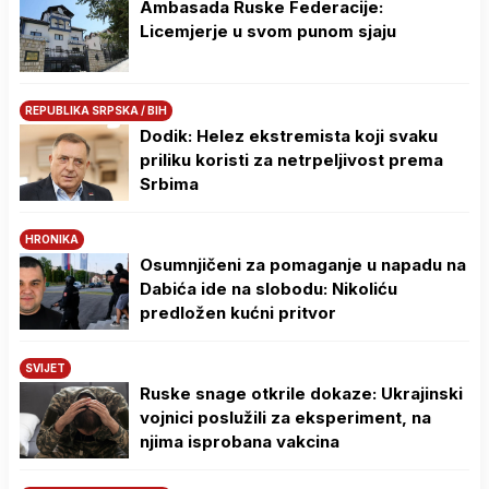
Ambasada Ruske Federacije:
Licemjerje u svom punom sjaju
REPUBLIKA SRPSKA / BIH
Dodik: Helez ekstremista koji svaku
priliku koristi za netrpeljivost prema
Srbima
HRONIKA
Osumnjičeni za pomaganje u napadu na
Dabića ide na slobodu: Nikoliću
predložen kućni pritvor
SVIJET
Ruske snage otkrile dokaze: Ukrajinski
vojnici poslužili za eksperiment, na
njima isprobana vakcina