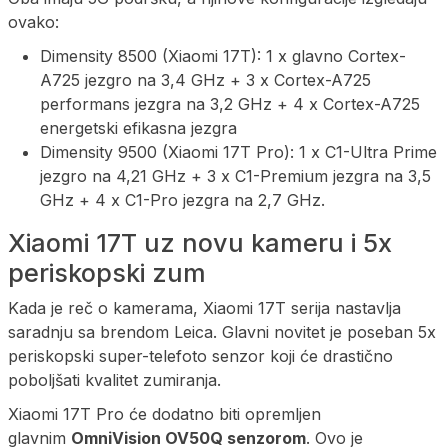
ovako:
Dimensity 8500 (Xiaomi 17T): 1 x glavno Cortex-
A725 jezgro na 3,4 GHz + 3 x Cortex-A725
performans jezgra na 3,2 GHz + 4 x Cortex-A725
energetski efikasna jezgra
Dimensity 9500 (Xiaomi 17T Pro): 1 x C1-Ultra Prime
jezgro na 4,21 GHz + 3 x C1-Premium jezgra na 3,5
GHz + 4 x C1-Pro jezgra na 2,7 GHz.
Xiaomi 17T uz novu kameru i 5x
periskopski zum
Kada je reč o kamerama, Xiaomi 17T serija nastavlja
saradnju sa brendom Leica. Glavni novitet je poseban 5x
periskopski super-telefoto senzor koji će drastično
poboljšati kvalitet zumiranja.
Xiaomi 17T Pro će dodatno biti opremljen
glavnim
OmniVision OV50Q senzorom
. Ovo je