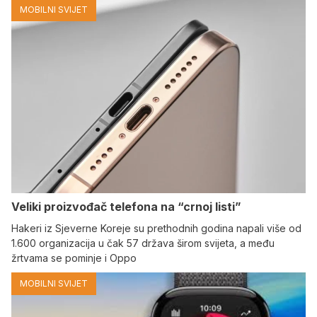
MOBILNI SVIJET
Veliki proizvođač telefona na “crnoj listi”
Hakeri iz Sjeverne Koreje su prethodnih godina napali više od
1.600 organizacija u čak 57 država širom svijeta, a među
žrtvama se pominje i Oppo
MOBILNI SVIJET