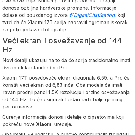
ove nove linije. Sudeći po ovim podacima, uređaji
donose ozbiljne hardverske promene. Informacije
dolaze od pouzdanog izvora
@DigitalChatStation
, koji
tvrdi da će Xiaomi 17T serija napraviti ogroman iskorak
na polju prikaza i fotografije.
Veći ekrani i osvežavanje od 144
Hz
Novi detalji ukazuju na to da će serija tradicionalno imati
dva modela: standardni i Pro.
Xiaomi 17T posedovaće ekran dijagonale 6,59, a Pro će
koristiti veći ekran od 6,83 inča. Oba modela će imati
ravan prednji panel 1,5K rezolucije i brzine osvežavanja
od 144 Hz. To će osigurati fluidan rad i bolje gejming
performanse.
Curenje informacija donosi i detalje o čipsetovima koji
pokreću nove
Xiaomi
uređaje.
Oba imaju 5G podršku, a njihove konfiguracije izgledaju