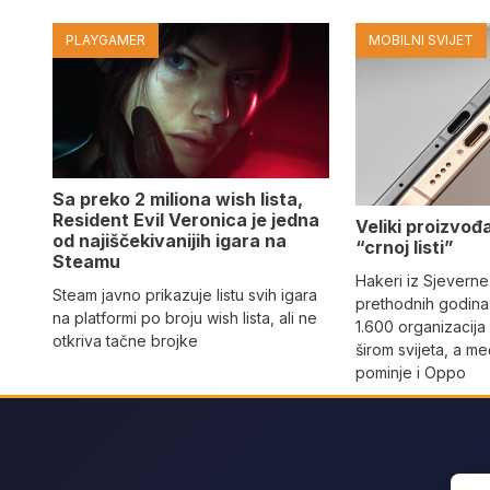
PLAYGAMER
MOBILNI SVIJET
Sa preko 2 miliona wish lista,
Resident Evil Veronica je jedna
Veliki proizvođ
od najiščekivanijih igara na
“crnoj listi”
Steamu
Hakeri iz Sjeverne
Steam javno prikazuje listu svih igara
prethodnih godina 
na platformi po broju wish lista, ali ne
1.600 organizacija
otkriva tačne brojke
širom svijeta, a m
pominje i Oppo
Sear