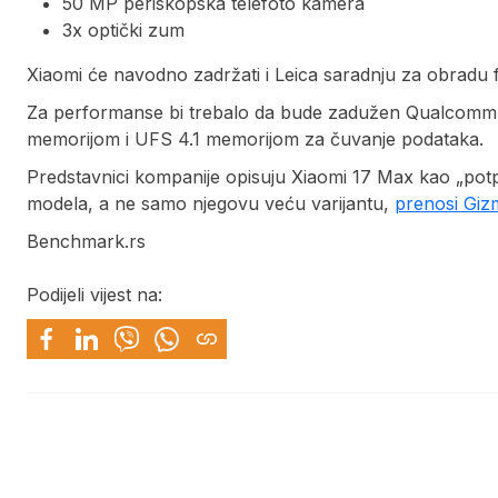
50 MP periskopska telefoto kamera
3x optički zum
Xiaomi će navodno zadržati i Leica saradnju za obradu f
Za performanse bi trebalo da bude zadužen Qualcom
memorijom i UFS 4.1 memorijom za čuvanje podataka.
Predstavnici kompanije opisuju Xiaomi 17 Max kao „po
modela, a ne samo njegovu veću varijantu,
prenosi Giz
Benchmark.rs
Podijeli vijest na: