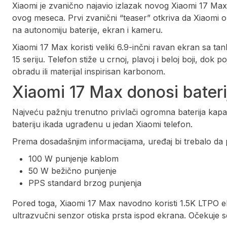
Xiaomi je zvanično najavio izlazak novog Xiaomi 17 Max f
ovog meseca. Prvi zvanični “teaser” otkriva da Xiaomi oz
na autonomiju baterije, ekran i kameru.
Xiaomi 17 Max koristi veliki 6.9-inčni ravan ekran sa t
15 seriju. Telefon stiže u crnoj, plavoj i beloj boji, d
obradu ili materijal inspirisan karbonom.
Xiaomi 17 Max donosi bateri
Najveću pažnju trenutno privlači ogromna baterija kapa
bateriju ikada ugrađenu u jedan Xiaomi telefon.
Prema dosadašnjim informacijama, uređaj bi trebalo da
100 W punjenje kablom
50 W bežično punjenje
PPS standard brzog punjenja
Pored toga, Xiaomi 17 Max navodno koristi 1.5K LTPO e
ultrazvučni senzor otiska prsta ispod ekrana. Očekuje se