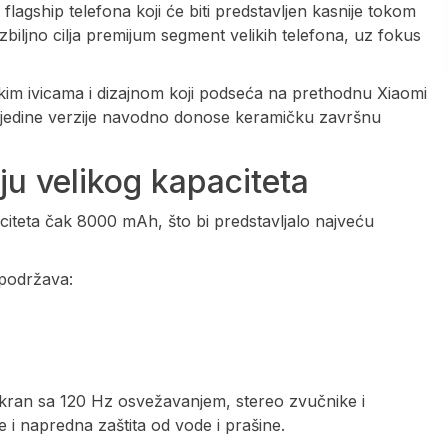
lagship telefona koji će biti predstavljen kasnije tokom
biljno cilja premijum segment velikih telefona, uz fokus
ankim ivicama i dizajnom koji podseća na prethodnu Xiaomi
ok pojedine verzije navodno donose keramičku završnu
ju velikog kapaciteta
citeta čak 8000 mAh, što bi predstavljalo najveću
 podržava:
kran sa 120 Hz osvežavanjem, stereo zvučnike i
 i napredna zaštita od vode i prašine.