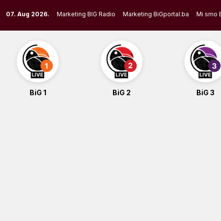
Skip
07. Aug 2026.
Marketing BIG Radio
Marketing BiGportal.ba
Mi smo 
to
content
BiG 1
BiG 2
BiG 3