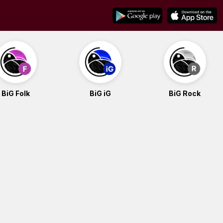
BiG Folk
BiG iG
BiG Rock