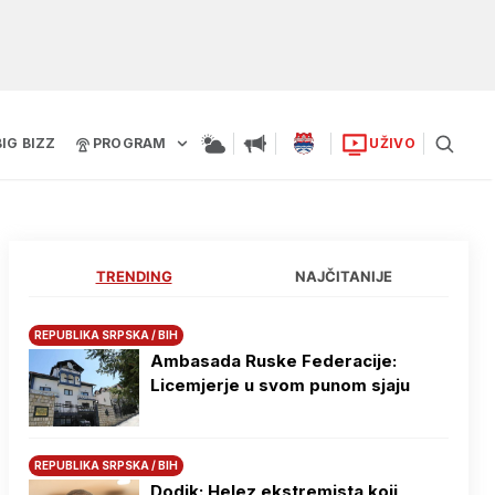
BIG BIZZ
PROGRAM
UŽIVO
TRENDING
NAJČITANIJE
REPUBLIKA SRPSKA / BIH
Ambasada Ruske Federacije:
Licemjerje u svom punom sjaju
REPUBLIKA SRPSKA / BIH
Dodik: Helez ekstremista koji