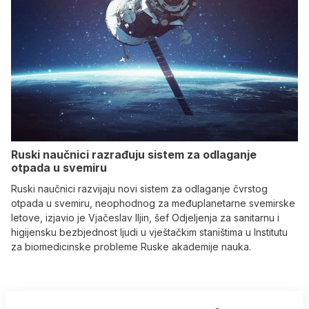
Ruski naučnici razrađuju sistem za odlaganje
otpada u svemiru
Ruski naučnici razvijaju novi sistem za odlaganje čvrstog
otpada u svemiru, neophodnog za međuplanetarne svemirske
letove, izjavio je Vjačeslav Iljin, šef Odjeljenja za sanitarnu i
higijensku bezbjednost ljudi u vještačkim staništima u Institutu
za biomedicinske probleme Ruske akademije nauka.