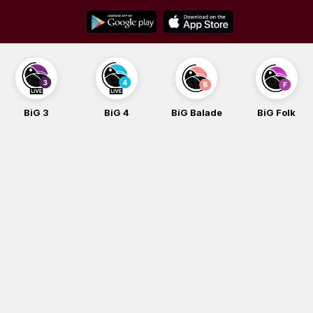
Skip
to
content
G 3
BiG 4
BiG Balade
BiG Folk
B