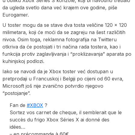
u obliku Xbox Series S konzole, koji bi navodno trebalo
da ugleda svetlo dana već krajem ove godine, piše
Eurogamer.
U toster mogu da se stave dva tosta veličine 120 x 120
milimetara, koji će moći da se zagreju na šest različitih
nivoa. Osim toga, reklamna fotografija na Twitteru
otkriva da će postojati i tri načina rada tostera, kao i
funkcija protiv zaglavljivanja i “proklizavanja” aparata po
kuhinjskoj podlozi.
Iako se navodi da je Xbox toster već dostupan u
pretprodaji u Francuskoj i Belgiji po cijeni od 60 evra,
Microsoft još nije zvanično potvrdio njegovo
“postojanje”.
Fan de
#XBOX
?
Sortez vos carnet de cheque, il semblerait que le
succès du frigo Xbox Séries X ai donné des
idées…
– en précommande à 60€