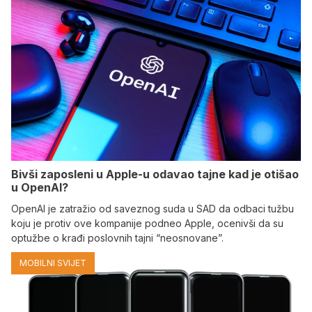
Bivši zaposleni u Apple-u odavao tajne kad je otišao
u OpenAI?
OpenAI je zatražio od saveznog suda u SAD da odbaci tužbu
koju je protiv ove kompanije podneo Apple, ocenivši da su
optužbe o krađi poslovnih tajni “neosnovane”.
MOBILNI SVIJET