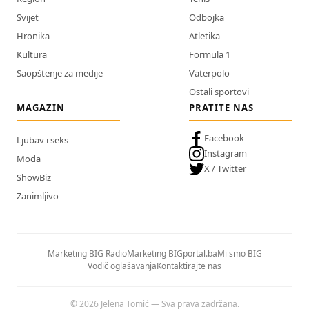
Svijet
Odbojka
Hronika
Atletika
Kultura
Formula 1
Saopštenje za medije
Vaterpolo
Ostali sportovi
MAGAZIN
PRATITE NAS
Facebook
Ljubav i seks
Instagram
Moda
X / Twitter
ShowBiz
Zanimljivo
Marketing BIG Radio
Marketing BIGportal.ba
Mi smo BIG
Vodič oglašavanja
Kontaktirajte nas
© 2026 Jelena Tomić — Sva prava zadržana.