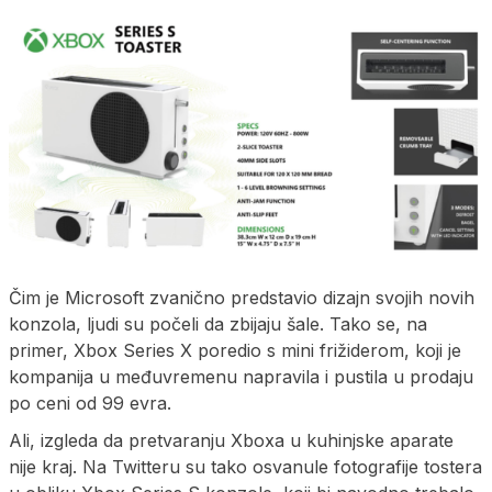
Čim je Microsoft zvanično predstavio dizajn svojih novih
konzola, ljudi su počeli da zbijaju šale. Tako se, na
primer, Xbox Series X poredio s mini frižiderom, koji je
kompanija u međuvremenu napravila i pustila u prodaju
po ceni od 99 evra.
Ali, izgleda da pretvaranju Xboxa u kuhinjske aparate
nije kraj. Na Twitteru su tako osvanule fotografije tostera