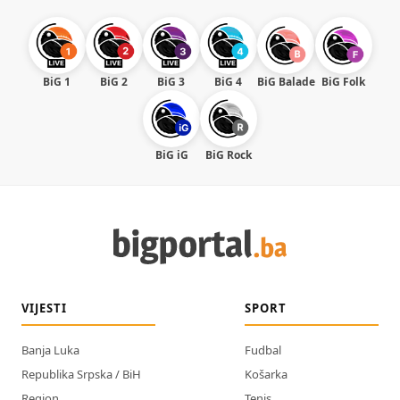
BiG 1
BiG 2
BiG 3
BiG 4
BiG Balade
BiG Folk
BiG iG
BiG Rock
VIJESTI
SPORT
Banja Luka
Fudbal
Republika Srpska / BiH
Košarka
Region
Tenis