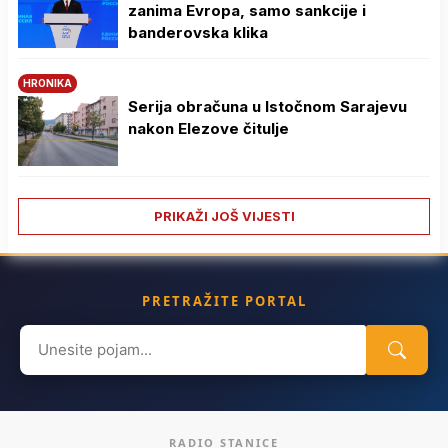
zanima Evropa, samo sankcije i
banderovska klika
HRONIKA
Serija obračuna u Istočnom Sarajevu
nakon Elezove čitulje
PRIKAŽI JOŠ VIJESTI
PRETRAŽITE PORTAL
Search
for:
RADIO STANICE