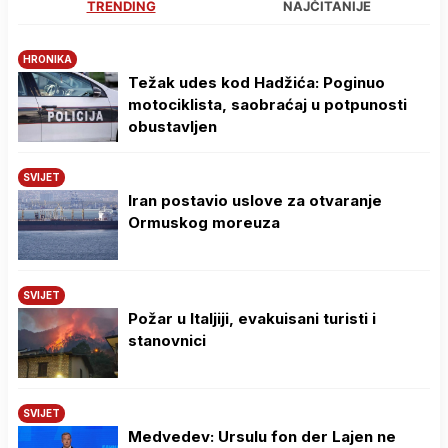
TRENDING
NAJČITANIJE
HRONIKA
Težak udes kod Hadžića: Poginuo
motociklista, saobraćaj u potpunosti
obustavljen
SVIJET
Iran postavio uslove za otvaranje
Ormuskog moreuza
SVIJET
Požar u Italjiji, evakuisani turisti i
stanovnici
SVIJET
Medvedev: Ursulu fon der Lajen ne