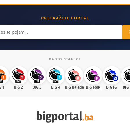
PRETRAŽITE PORTAL
ch
RADIO STANICE
G 1
BiG 2
BiG 3
BiG 4
BiG Balade
BiG Folk
BiG iG
BiG