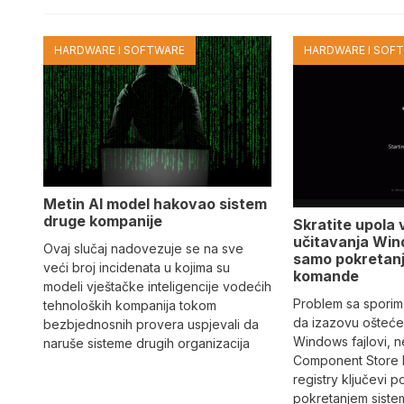
HARDWARE I SOFTWARE
HARDWARE I SOF
Metin AI model hakovao sistem
druge kompanije
Skratite upola 
učitavanja Win
Ovaj slučaj nadovezuje se na sve
samo pokretan
veći broj incidenata u kojima su
komande
modeli vještačke inteligencije vodećih
Problem sa sporim
tehnoloških kompanija tokom
da izazovu oštećen
bezbjednosnih provera uspjevali da
Windows fajlovi, n
naruše sisteme drugih organizacija
Component Store b
registry ključevi 
pokretanjem siste