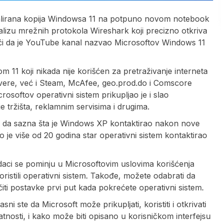
stalirana kopija Windowsa 11 na potpuno novom notebook
alizu mrežnih protokola Wireshark koji precizno otkriva
ujući da je YouTube kanal nazvao Microsoftov Windows 11
11 koji nikada nije korišćen za pretraživanje interneta
vere, već i Steam, McAfee, geo.prod.do i Comscore
softov operativni sistem prikupljao je i slao
e tržišta, reklamnim servisima i drugima.
 da sazna šta je Windows XP kontaktirao nakon nove
o što je više od 20 godina star operativni sistem kontaktirao
odaci se pominju u Microsoftovim uslovima korišćenja
ristili operativni sistem. Takođe, možete odabrati da
ti postavke prvi put kada pokrećete operativni sistem.
i ste da Microsoft može prikupljati, koristiti i otkrivati
atnosti, i kako može biti opisano u korisničkom interfejsu