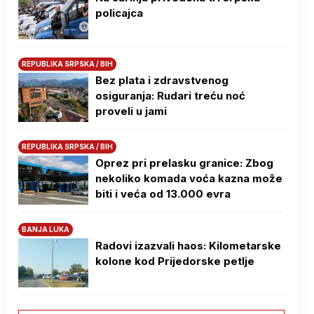
policajca
REPUBLIKA SRPSKA / BIH
Bez plata i zdravstvenog
osiguranja: Rudari treću noć
proveli u jami
REPUBLIKA SRPSKA / BIH
Oprez pri prelasku granice: Zbog
nekoliko komada voća kazna može
biti i veća od 13.000 evra
BANJA LUKA
Radovi izazvali haos: Kilometarske
kolone kod Prijedorske petlje