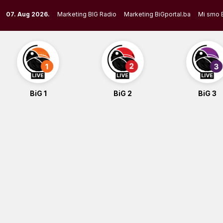
Skip
07. Aug 2026.
Marketing BIG Radio
Marketing BiGportal.ba
Mi smo 
to
content
BiG 1
BiG 2
BiG 3