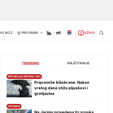
BIG BIZZ
PROGRAM
UŽIVO
TRENDING
NAJČITANIJE
REPUBLIKA SRPSKA / BIH
Pripremite kišobrane: Nakon
vrelog dana stižu pljuskovi i
grmljavina
HRONIKA
Na Јarinju privedena tri srpska