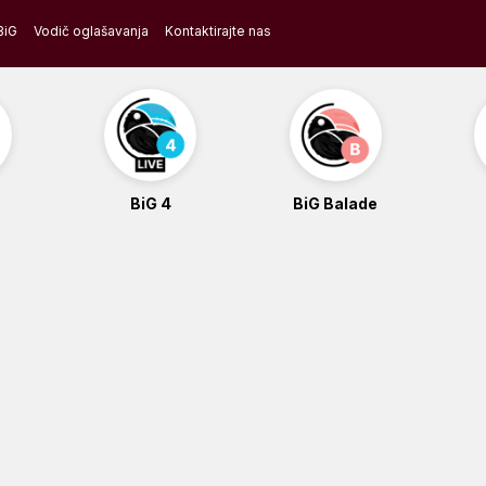
BiG
Vodič oglašavanja
Kontaktirajte nas
BiG 4
BiG Balade