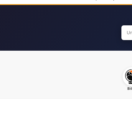
Sear
for:
Bi