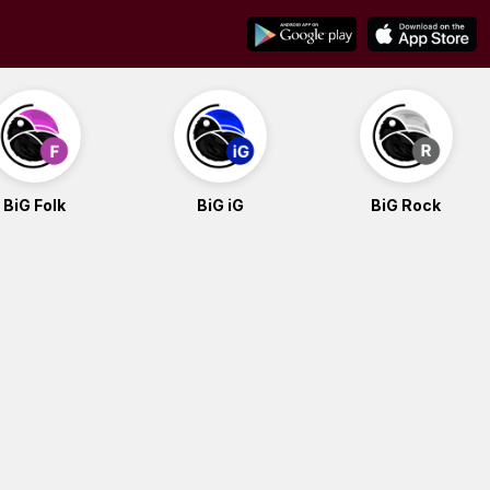
BiG Folk
BiG iG
BiG Rock