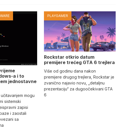
TWARE
PLAYGAMER
Rockstar otkrio datum
premijere trećeg GTA 6 trejlera
vrijeme
Više od godinu dana nakon
dows-a i to
premijere drugog trejlera, Rockstar je
jem jednostavne
zvanično najavio novu, „detaljnu
prezentaciju“ za dugoočekivani GTA
6
 učitavanjem mogu
i sistemski
eispravni zapisi
aze i zaostali
povezani sa
ma