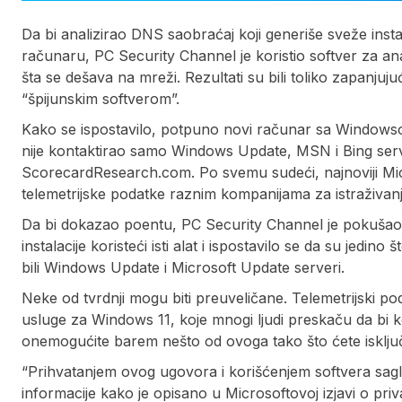
Da bi analizirao DNS saobraćaj koji generiše sveže in
računaru, PC Security Channel je koristio softver za an
šta se dešava na mreži. Rezultati su bili toliko zapanj
“špijunskim softverom”.
Kako se ispostavilo, potpuno novi računar sa Windowsom 
nije kontaktirao samo Windows Update, MSN i Bing ser
ScorecardResearch.com. Po svemu sudeći, najnoviji Micro
telemetrijske podatke raznim kompanijama za istraživanj
Da bi dokazao poentu, PC Security Channel je pokušao
instalacije koristeći isti alat i ispostavilo se da su jedin
bili Windows Update i Microsoft Update serveri.
Neke od tvrdnji mogu biti preuveličane. Telemetrijski p
usluge za Windows 11, koje mnogi ljudi preskaču da bi ko
onemogućite barem nešto od ovoga tako što ćete isključi
“Prihvatanjem ovog ugovora i korišćenjem softvera saglasn
informacije kako je opisano u Microsoftovoj izjavi o priv