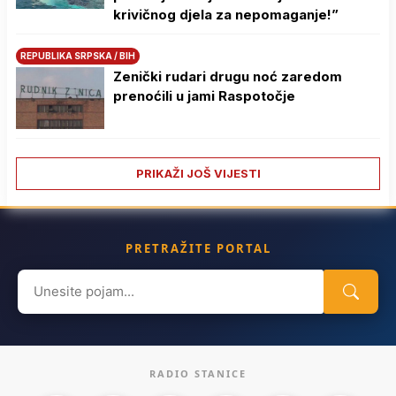
krivičnog djela za nepomaganje!”
REPUBLIKA SRPSKA / BIH
Zenički rudari drugu noć zaredom
prenoćili u jami Raspotočje
PRIKAŽI JOŠ VIJESTI
PRETRAŽITE PORTAL
Search
for:
RADIO STANICE