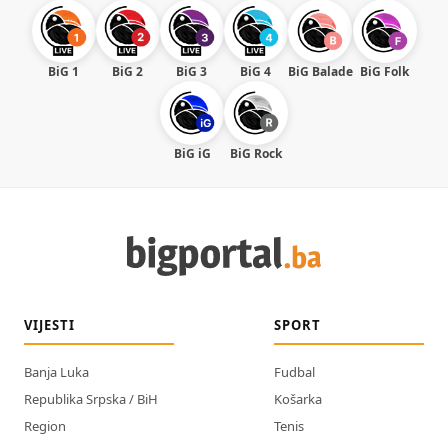
BiG 1
BiG 2
BiG 3
BiG 4
BiG Balade
BiG Folk
BiG iG
BiG Rock
VIJESTI
SPORT
Banja Luka
Fudbal
Republika Srpska / BiH
Košarka
Region
Tenis