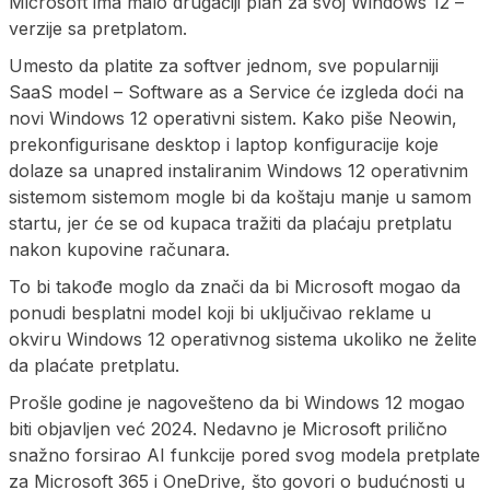
Microsoft ima malo drugačiji plan za svoj Windows 12 –
verzije sa pretplatom.
Umesto da platite za softver jednom, sve popularniji
SaaS model – Software as a Service će izgleda doći na
novi Windows 12 operativni sistem. Kako piše Neowin,
prekonfigurisane desktop i laptop konfiguracije koje
dolaze sa unapred instaliranim Windows 12 operativnim
sistemom sistemom mogle bi da koštaju manje u samom
startu, jer će se od kupaca tražiti da plaćaju pretplatu
nakon kupovine računara.
To bi takođe moglo da znači da bi Microsoft mogao da
ponudi besplatni model koji bi uključivao reklame u
okviru Windows 12 operativnog sistema ukoliko ne želite
da plaćate pretplatu.
Prošle godine je nagovešteno da bi Windows 12 mogao
biti objavljen već 2024. Nedavno je Microsoft prilično
snažno forsirao AI funkcije pored svog modela pretplate
za Microsoft 365 i OneDrive, što govori o budućnosti u