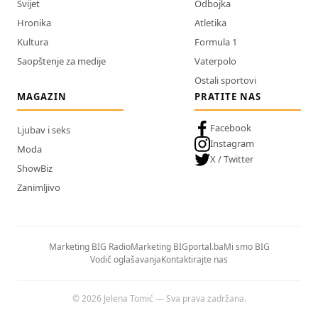
Svijet
Odbojka
Hronika
Atletika
Kultura
Formula 1
Saopštenje za medije
Vaterpolo
Ostali sportovi
MAGAZIN
PRATITE NAS
Facebook
Ljubav i seks
Instagram
Moda
X / Twitter
ShowBiz
Zanimljivo
Marketing BIG Radio
Marketing BIGportal.ba
Mi smo BIG
Vodič oglašavanja
Kontaktirajte nas
© 2026 Jelena Tomić — Sva prava zadržana.