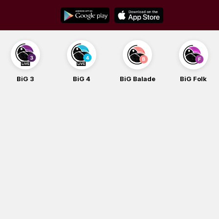
Skip
to
content
BiG 3
BiG 4
BiG Balade
BiG Folk