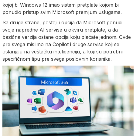
kojoj bi Windows 12 imao sistem pretplate kojom bi
ponudio pristup svim Microsoft premijum uslugama.
Sa druge strane, postoji i opcija da Microsoft ponudi
svoje napredne AI servise u okviru pretplate, a da
bazična verzija ostane opcija koju plaćate jednom. Ovde
pre svega mislimo na Copilot i druge servise koji se
oslanjaju na veštačku inteligenciju, a koji su potrebni
specifičnom tipu pre svega poslovnih korisnika.