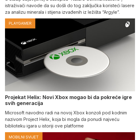
istraživači navode da su došli do tog zaključka koristeći lasere
za analizu minerala i stijena izvađenih iz ležišta “Argyle”.
PLAYGAMER
Projekat Helix: Novi Xbox mogao bi da pokreće igre
svih generacija
Microsoft navodno radi na novoj Xbox konzoli pod kodnim
nazivom Project Helix, koja bi mogla da ponudi najveću
biblioteku igara u istoriji ove platforme
MOBILNI SVIJET