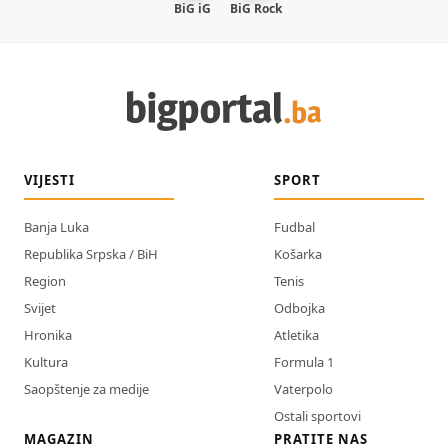
BiG iG
BiG Rock
VIJESTI
SPORT
Banja Luka
Fudbal
Republika Srpska / BiH
Košarka
Region
Tenis
Svijet
Odbojka
Hronika
Atletika
Kultura
Formula 1
Saopštenje za medije
Vaterpolo
Ostali sportovi
MAGAZIN
PRATITE NAS