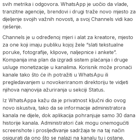
svih metrika i odgovora. WhatsApp je uočio da vlade,
tranzitne agencije, brendovi i drugi traže novo mjesto za
dijeljenje svojih važnih novosti, a svoj Channels vidi kao
rješenje.
Channels je u određenoj mjeri i alat za kreatore, mjesto
za one koji imaju publiku kojoj žele “slati tekstualne
poruke, fotografije, klipove, naljepnice i ankete”.
Kompanija ima plan da izgradi sistem plaćanja i druge
usluge monetizacije u kanalima. Korisnik može pronaći
kanale tako što će ih potražiti u WhatsApu ili
pregledavanjem u novokeriranom direktoriju te vidjeti
njihova najnovija ažuriranja u sekciji Status.
Iz WhatsAppa kažu da je privatnost ključni dio ovog
novo iskustva, tako da se informacije administratora
kanala ne dijele, dok aplikacija pohranjuje samo 30 dana
historije kanala. Administratori čak mogu onemogućiti
screenshote i prosljeđivanje sadržaja te na taj način
osigurati da ono što se nalazi na kanalu tu i ostane.