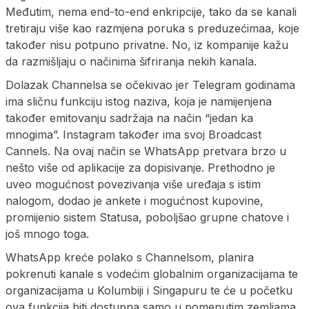
Međutim, nema end-to-end enkripcije, tako da se kanali
tretiraju više kao razmjena poruka s preduzećimaa, koje
također nisu potpuno privatne. No, iz kompanije kažu
da razmišljaju o načinima šifriranja nekih kanala.
Dolazak Channelsa se očekivao jer Telegram godinama
ima sličnu funkciju istog naziva, koja je namijenjena
također emitovanju sadržaja na način “jedan ka
mnogima”. Instagram također ima svoj Broadcast
Cannels. Na ovaj način se WhatsApp pretvara brzo u
nešto više od aplikacije za dopisivanje. Prethodno je
uveo mogućnost povezivanja više uređaja s istim
nalogom, dodao je ankete i mogućnost kupovine,
promijenio sistem Statusa, poboljšao grupne chatove i
još mnogo toga.
WhatsApp kreće polako s Channelsom, planira
pokrenuti kanale s vodećim globalnim organizacijama te
organizacijama u Kolumbiji i Singapuru te će u početku
ova funkcija biti dostupna samo u pomenutim zemljama.