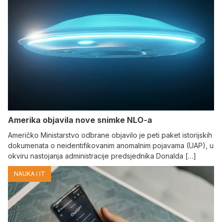
Amerika objavila nove snimke NLO-a
Američko Ministarstvo odbrane objavilo je peti paket istorijskih
dokumenata o neidentifikovanim anomalnim pojavama (UAP), u
okviru nastojanja administracije predsjednika Donalda […]
NAUKA I IT