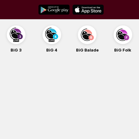
Skip
to
content
BiG 3
BiG 4
BiG Balade
BiG Folk