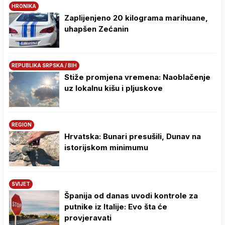
HRONIKA
Zaplijenjeno 20 kilograma marihuane,
uhapšen Zećanin
REPUBLIKA SRPSKA / BIH
Stiže promjena vremena: Naoblačenje
uz lokalnu kišu i pljuskove
REGION
Hrvatska: Bunari presušili, Dunav na
istorijskom minimumu
SVIJET
Španija od danas uvodi kontrole za
putnike iz Italije: Evo šta će
provjeravati