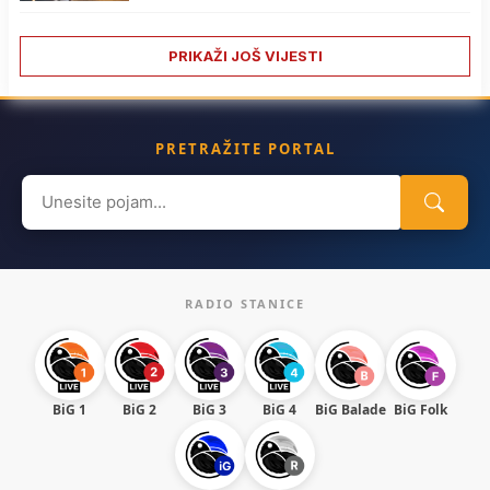
PRIKAŽI JOŠ VIJESTI
PRETRAŽITE PORTAL
Search
for:
RADIO STANICE
BiG 1
BiG 2
BiG 3
BiG 4
BiG Balade
BiG Folk