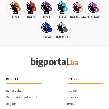
BiG 1
BiG 2
BiG 3
BiG 4
BiG Balade
BiG Folk
BiG iG
BiG Rock
VIJESTI
SPORT
Banja Luka
Fudbal
Republika Srpska / BiH
Košarka
Region
Tenis