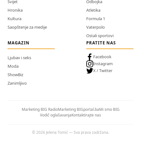
Svijet
Odbojka
Hronika
Atletika
Kultura
Formula 1
Saopštenje za medije
Vaterpolo
Ostali sportovi
MAGAZIN
PRATITE NAS
Facebook
Ljubav i seks
Instagram
Moda
X / Twitter
ShowBiz
Zanimljivo
Marketing BIG Radio
Marketing BIGportal.ba
Mi smo BIG
Vodič oglašavanja
Kontaktirajte nas
© 2026 Jelena Tomić — Sva prava zadržana.