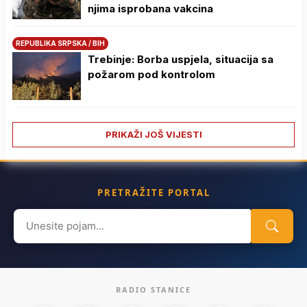
njima isprobana vakcina
REPUBLIKA SRPSKA / BIH
Trebinje: Borba uspjela, situacija sa
požarom pod kontrolom
PRIKAŽI JOŠ VIJESTI
PRETRAŽITE PORTAL
Search
for:
RADIO STANICE