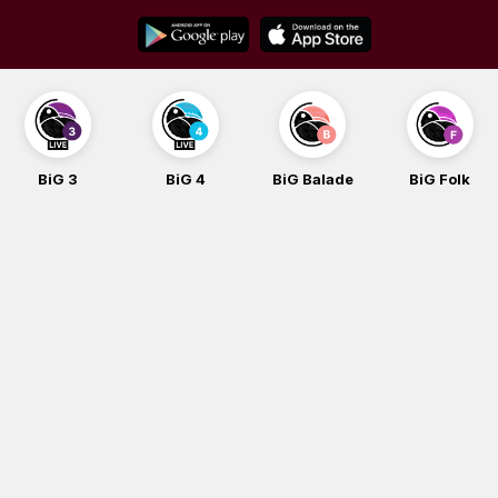
Skip
to
content
BiG 3
BiG 4
BiG Balade
BiG Folk