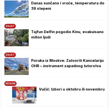
Danas sunčano i vruće, temperatura do
39 stepeni
SVIJET
Tajfun Delfin pogodio Kinu, evakuisano
milion ljudi
SVIJET
Poruka iz Moskve: Zatvoriti Kancelariju
OHR – instrument zapadnog tutorstva
REGION
Vučić: Izbori u oktobru ili novembru