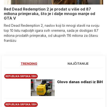
Red Dead Redemption 2 je prodat u više od 87
miliona primjeraka, što je i dalje mnogo manje od
GTA V
Red Dead Redemption 2, naslov koji bi mnogi stavili na svoju
top 10 listu najboljih igara svih vremena, sada je dostigao 87
miliona prodatih primjeraka, od ukupnih 116 miliona za čitavu
franšizu
TRENDING
NAJČITANIJE
REPUBLIKA SRPSKA / BIH
Glovo danas odlazi iz BiH
REPUBLIKA SRPSKA / BIH