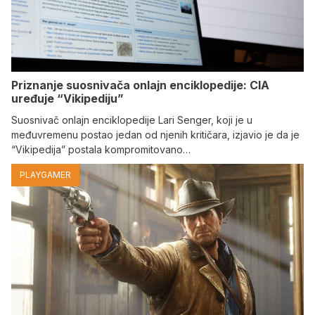
Priznanje suosnivača onlajn enciklopedije: CIA
uređuje “Vikipediju”
Suosnivač onlajn enciklopedije Lari Senger, koji je u
međuvremenu postao jedan od njenih kritičara, izjavio je da je
“Vikipedija” postala kompromitovano…
PLAYGAMER