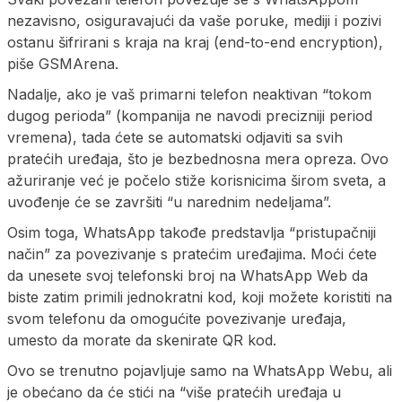
nezavisno, osiguravajući da vaše poruke, mediji i pozivi
ostanu šifrirani s kraja na kraj (end-to-end encryption),
piše GSMArena.
Nadalje, ako je vaš primarni telefon neaktivan “tokom
dugog perioda” (kompanija ne navodi precizniji period
vremena), tada ćete se automatski odjaviti sa svih
pratećih uređaja, što je bezbednosna mera opreza. Ovo
ažuriranje već je počelo stiže korisnicima širom sveta, a
uvođenje će se završiti “u narednim nedeljama”.
Osim toga, WhatsApp takođe predstavlja “pristupačniji
način” za povezivanje s pratećim uređajima. Moći ćete
da unesete svoj telefonski broj na WhatsApp Web da
biste zatim primili jednokratni kod, koji možete koristiti na
svom telefonu da omogućite povezivanje uređaja,
umesto da morate da skenirate QR kod.
Ovo se trenutno pojavljuje samo na WhatsApp Webu, ali
je obećano da će stići na “više pratećih uređaja u