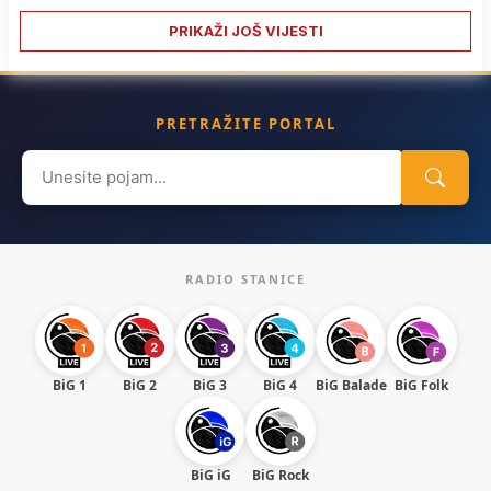
PRIKAŽI JOŠ VIJESTI
PRETRAŽITE PORTAL
Search
for:
RADIO STANICE
BiG 1
BiG 2
BiG 3
BiG 4
BiG Balade
BiG Folk
BiG iG
BiG Rock