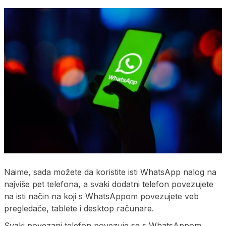
Naime, sada možete da koristite isti WhatsApp nalog na
najviše pet telefona, a svaki dodatni telefon povezujete
na isti način na koji s WhatsAppom povezujete veb
pregledače, tablete i desktop računare.
Svaki povezani telefon povezuje se s WhatsAppom