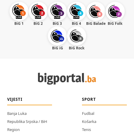
BiG 1
BiG 2
BiG 3
BiG 4
BiG Balade
BiG Folk
BiG iG
BiG Rock
VIJESTI
SPORT
Banja Luka
Fudbal
Republika Srpska / BiH
Košarka
Region
Tenis