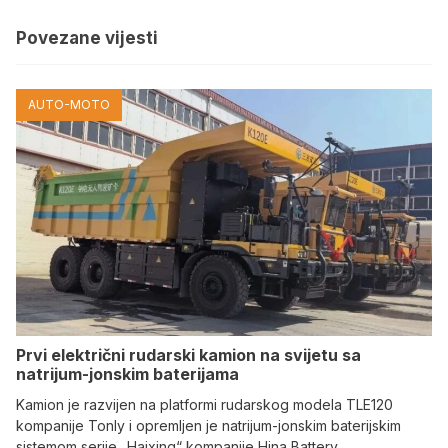
Povezane vijesti
AUTO-MOTO
Prvi električni rudarski kamion na svijetu sa
natrijum-jonskim baterijama
Kamion je razvijen na platformi rudarskog modela TLE120
kompanije Tonly i opremljen je natrijum-jonskim baterijskim
sistemom serije „Haixing“ kompanije Hina Battery