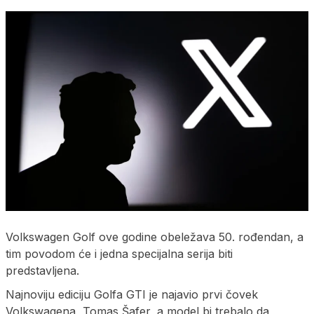
Volkswagen Golf ove godine obeležava 50. rođendan, a
tim povodom će i jedna specijalna serija biti
predstavljena.
Najnoviju ediciju Golfa GTI je najavio prvi čovek
Volkswagena, Tomas Šafer, a model bi trebalo da