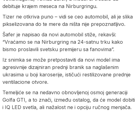
debituje krajem meseca na Nirburgringu.
Tizer ne otkriva puno – vidi se ceo automobil, ali je slika
pikselizovana do te mere da ništa nije prepoznatljivo.
Šafer je napisao da novi automobil stiže, rekavši:
“Vraćamo se na Nirburgring na 24-satnu trku kako
bismo proslavili svetsku premijeru sa fanovima”.
Iz snimka se može pretpostaviti da novi model ima
agresivnije dizajniran prednji branik sa naglašenim
ukrasima u boji karoserije, ističući restilizovane prednje
ventilacione otvore.
Temeljiće se na nedavno obnovljenoj osmoj generaciji
Golfa GTI, a to znači, između ostalog, da će model dobiti
i IQ LED svetla, ali nažalost ne i opciju ručnog menjača.