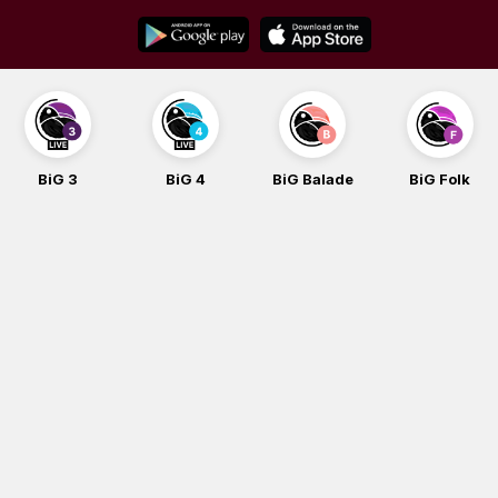
Skip
to
content
BiG 3
BiG 4
BiG Balade
BiG Folk