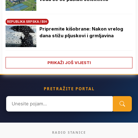
REPUBLIKA SRPSKA / BIH
Pripremite kišobrane: Nakon vrelog
dana stižu pljuskovi i grmljavina
PRIKAŽI JOŠ VIJESTI
PRETRAŽITE PORTAL
Search
for:
RADIO STANICE