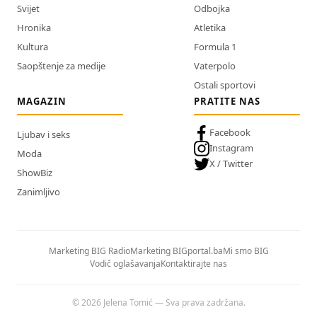
Svijet
Odbojka
Hronika
Atletika
Kultura
Formula 1
Saopštenje za medije
Vaterpolo
Ostali sportovi
MAGAZIN
PRATITE NAS
Facebook
Ljubav i seks
Instagram
Moda
X / Twitter
ShowBiz
Zanimljivo
Marketing BIG Radio
Marketing BIGportal.ba
Mi smo BIG
Vodič oglašavanja
Kontaktirajte nas
© 2026 Jelena Tomić — Sva prava zadržana.