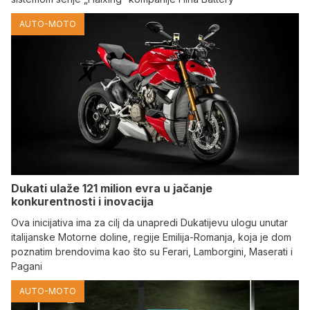
AUTO-MOTO
Dukati ulaže 121 milion evra u jačanje
konkurentnosti i inovacija
Ova inicijativa ima za cilj da unapredi Dukatijevu ulogu unutar
italijanske Motorne doline, regije Emilija-Romanja, koja je dom
poznatim brendovima kao što su Ferari, Lamborgini, Maserati i
Pagani
AUTO-MOTO