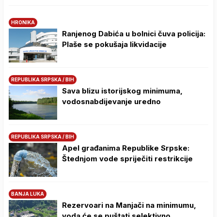
HRONIKA
Ranjenog Dabića u bolnici čuva policija:
Plaše se pokušaja likvidacije
REPUBLIKA SRPSKA / BIH
Sava blizu istorijskog minimuma,
vodosnabdijevanje uredno
REPUBLIKA SRPSKA / BIH
Apel građanima Republike Srpske:
Štednjom vode spriječiti restrikcije
BANJA LUKA
Rezervoari na Manjači na minimumu,
voda će se puštati selektivno