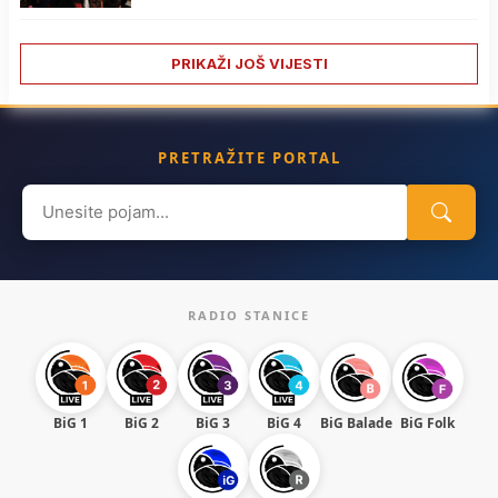
PRIKAŽI JOŠ VIJESTI
PRETRAŽITE PORTAL
Search
for:
RADIO STANICE
BiG 1
BiG 2
BiG 3
BiG 4
BiG Balade
BiG Folk