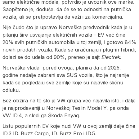
samo električne modele, potvrdio je uvoznik ove marke.
Saopšteno je, doduše, da će se to odnositi na putnička
vozila, ali se pretpostavlja da važi i za komercijalna.
Nije čudo što je upravo Norveška predvodnik kada je u
pitanju šire usvajanje električnih vozila – EV već čine
20% svih putničkih automobila u toj zemlji, i gotovo 84%
novih prodatih vozila. Kada se uračunaju i plug-in hibridi,
dolazi se do udela od 90%, preneo je sajt
Electrek
.
Norveška vlada, pored ovoga, planira da od 2025.
godine nadalje zabrani sva SUS vozila, što je najranije
kada se pogledaju sve zemlje koje su najavile sličnu
odluku.
Bez obzira na to što je VW grupa već najavila isto, i dalje
je najprodavaniji u Norveškoj Teslin Model Y, pa onda
VW ID.4, a sledi ga Škoda Enyaq.
Listu popularnih EV koje nudi VW u ovoj zemlji dalje čine
ID.3 ID. Buzz Cargo, ID. Buzz Pro i ID.5.