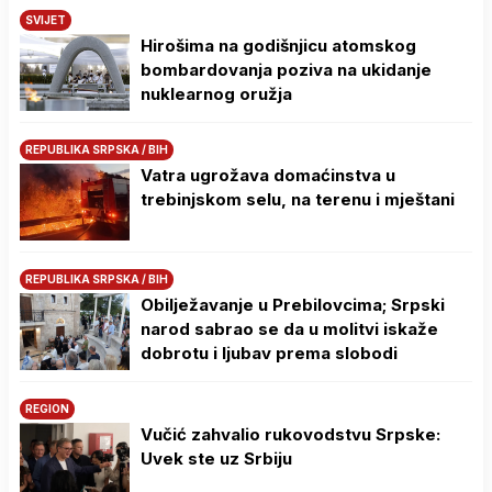
SVIJET
Hirošima na godišnjicu atomskog
bombardovanja poziva na ukidanje
nuklearnog oružja
REPUBLIKA SRPSKA / BIH
Vatra ugrožava domaćinstva u
trebinjskom selu, na terenu i mještani
REPUBLIKA SRPSKA / BIH
Obilježavanje u Prebilovcima; Srpski
narod sabrao se da u molitvi iskaže
dobrotu i ljubav prema slobodi
REGION
Vučić zahvalio rukovodstvu Srpske:
Uvek ste uz Srbiju