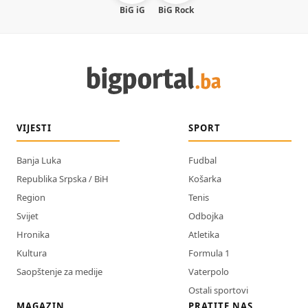
BiG iG
BiG Rock
VIJESTI
SPORT
Banja Luka
Fudbal
Republika Srpska / BiH
Košarka
Region
Tenis
Svijet
Odbojka
Hronika
Atletika
Kultura
Formula 1
Saopštenje za medije
Vaterpolo
Ostali sportovi
MAGAZIN
PRATITE NAS