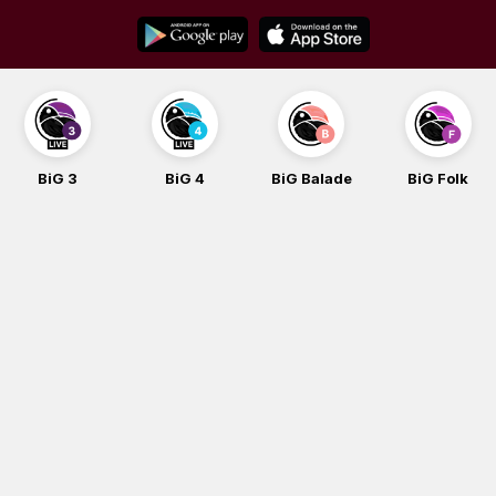
Skip
to
content
BiG 3
BiG 4
BiG Balade
BiG Folk