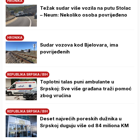
HRONIKA
Težak sudar više vozila na putu Stolac
– Neum: Nekoliko osoba povrijeđeno
HRONIKA
Sudar vozova kod Bjelovara, ima
povrijeđenih
REPUBLIKA SRPSKA / BIH
Toplotni talas puni ambulante u
Srpskoj: Sve više građana traži pomoć
zbog vrućina
REPUBLIKA SRPSKA / BIH
Deset najvećih poreskih dužnika u
Srpskoj duguju više od 84 miliona KM