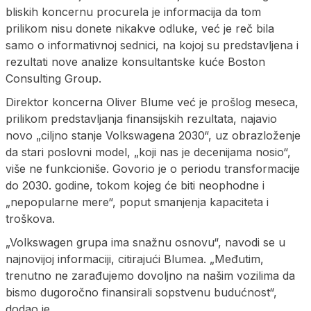
bliskih koncernu procurela je informacija da tom
prilikom nisu donete nikakve odluke, već je reč bila
samo o informativnoj sednici, na kojoj su predstavljena i
rezultati nove analize konsultantske kuće Boston
Consulting Group.
Direktor koncerna Oliver Blume već je prošlog meseca,
prilikom predstavljanja finansijskih rezultata, najavio
novo „ciljno stanje Volkswagena 2030“, uz obrazloženje
da stari poslovni model, „koji nas je decenijama nosio“,
više ne funkcioniše. Govorio je o periodu transformacije
do 2030. godine, tokom kojeg će biti neophodne i
„nepopularne mere“, poput smanjenja kapaciteta i
troškova.
„Volkswagen grupa ima snažnu osnovu“, navodi se u
najnovijoj informaciji, citirajući Blumea. „Međutim,
trenutno ne zarađujemo dovoljno na našim vozilima da
bismo dugoročno finansirali sopstvenu budućnost“,
dodao je.