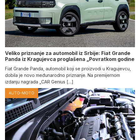
Veliko priznanje za automobil iz Srbije: Fiat Grande
Panda iz Kragujevca proglašena „Povratkom godine
Fiat Grande Panda, automobil koji se proizvodi u Kragujevcu,
dobila je novo međunarodno priznanje. Na premijernom
izdanju nagrada „CAR Genius […]
AUTO-MOTO