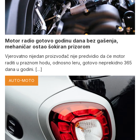
Motor radio gotovo godinu dana bez gašenja,
mehaničar ostao šokiran prizorom
Vjerovatno nijedan proizvođač nije predvidio da će motor
raditi u praznom hodu, odnosno leru, gotovo neprekidno 365
dana u godini. […]
AUTO-MOTO