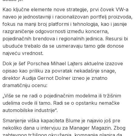
Kao ključne elemente nove strategije, prvi čovek VW-a
naveo je jednostavniji i racionalizovan portfelj proizvoda,
fokus na manji broj platformi i tehnologija, kao i jasnije
razgraničenje odgovornosti između koncerna,
pojedinačnih brendova i regionalnih jedinica. Resursi bi
ubuduće trebalo da se usmeravaju tamo gde donose
najveću vrednost.
Dok je šef Porschea Mihael Lajters aktuelne izazove
opisao kao priliku za povratak nekadašnje snage,
direktor Audija Gernot Dolner izneo je znatno
dramatičniju ocenu:
„Više se ne radi o pojedinačnim modelima ili tržišnim
udelima ovde ili tamo. Radi se o opstanku nemačke
automobilske industrije“.
Smanjenje viška kapaciteta Blume je najavio još pre
nekoliko dana u intervjuu za Manager Magazin. Zbog
zahtevnog tržišnog okruženja, kompanija planira da