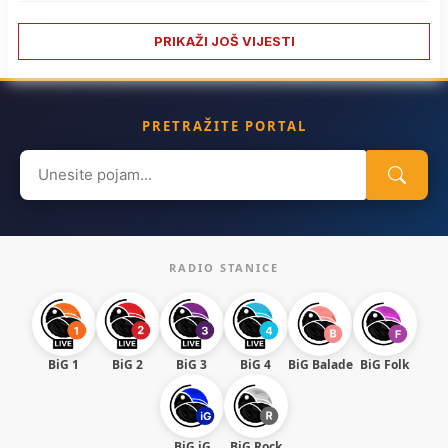
PRIKAŽI JOŠ VIJESTI
PRETRAŽITE PORTAL
Search
for:
RADIO STANICE
BiG 1
BiG 2
BiG 3
BiG 4
BiG Balade
BiG Folk
BiG iG
BiG Rock