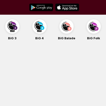
Skip
to
content
BiG 4
BiG Balade
BiG Folk
BiG iG