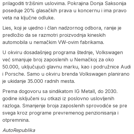
prilagoditi tržišnim uslovima. Pokrajina Donja Saksonija
poseduje 20% glasačkih prava u koncernu i ima pravo
veta na ključne odluke.
Lies, koji je ujedno i član nadzornog odbora, ranije je
predložio da se razmotri proizvodnja kineskih
automobila u nemačkim VW-ovim fabrikama.
U okviru dosadašnjeg programa štednje, Volkswagen
već smanjuje broj zaposlenih u Nemačkoj za oko
50.000, uključujući glavnu marku, kao i podružnice Audi
i Porsche. Samo u okviru brenda Volkswagen planirano
je ukidanje 35.000 radnih mesta.
Prema dogovoru sa sindikatom IG Metall, do 2030.
godine isključeni su otkazi iz poslovno uslovljenih
razloga. Smanjenje broja zaposlenih sprovodiće se pre
svega kroz programe prevremenog penzionisanja i
otpremnina.
AutoRepublika