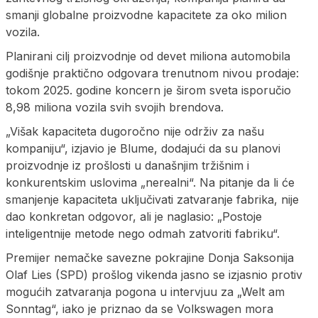
smanji globalne proizvodne kapacitete za oko milion
vozila.
Planirani cilj proizvodnje od devet miliona automobila
godišnje praktično odgovara trenutnom nivou prodaje:
tokom 2025. godine koncern je širom sveta isporučio
8,98 miliona vozila svih svojih brendova.
„Višak kapaciteta dugoročno nije održiv za našu
kompaniju“, izjavio je Blume, dodajući da su planovi
proizvodnje iz prošlosti u današnjim tržišnim i
konkurentskim uslovima „nerealni“. Na pitanje da li će
smanjenje kapaciteta uključivati zatvaranje fabrika, nije
dao konkretan odgovor, ali je naglasio: „Postoje
inteligentnije metode nego odmah zatvoriti fabriku“.
Premijer nemačke savezne pokrajine Donja Saksonija
Olaf Lies (SPD) prošlog vikenda jasno se izjasnio protiv
mogućih zatvaranja pogona u intervjuu za „Welt am
Sonntag“, iako je priznao da se Volkswagen mora