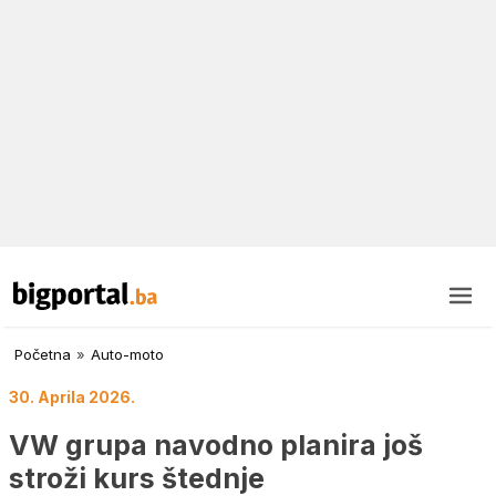
Početna
»
Auto-moto
30. Aprila 2026.
VW grupa navodno planira još
stroži kurs štednje