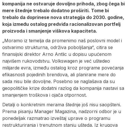
kompanija ne ostvaruje dovoljno prihoda, zbog čega bi
mere štednje trebalo dodatno proširiti. Tome bi
trebalo da doprinese nova strategija do 2030. godine,
koja između ostalog predviđa racionalizovan portfelj
proizvoda i smanjenje viškova kapaciteta.
„Moramo iz temelja da promenimo naš poslovni model i
ostvarimo strukturna, održiva poboljšanja“, citira se
finansijski direktor Arno Antlic u dopisu upućenom
najvišem rukovodstvu. Volkswagen je već uštedeo
milijarde evra, između ostalog kroz programe povećanja
efikasnosti pojedinih brendova, ali planirane mere do
sada nisu bile dovoljne. Posebno se naglašava da su
geopolitičke krize dodatni razlog da kompanija nastavi sa
smanjenjem troškova i ojača otpornost.
Detalji o konkretnim merama štednje još nisu saopšteni.
Prema pisanju Manager Magazina, nadzorni odbor je u
ponedeljak razmatrao izveštaj uprave o programu
restrukturiranja i trenutnom stanju ušteda. Iz krugova