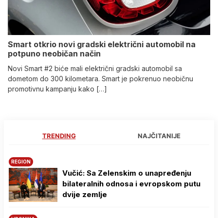
Smart otkrio novi gradski električni automobil na
potpuno neobičan način
Novi Smart #2 biće mali električni gradski automobil sa
dometom do 300 kilometara. Smart je pokrenuo neobičnu
promotivnu kampanju kako […]
TRENDING
NAJČITANIJE
REGION
Vučić: Sa Zelenskim o unapređenju
bilateralnih odnosa i evropskom putu
dvije zemlje