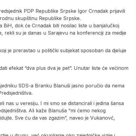
redsjednik PDP Republike Srpske Igor Crnadak prijavili
Narodnu skupštinu Republike Srpske.
BiH, dok će Crnadak biti nosilac liste u banjalučkoj
 rekli su je danas u Sarajevu na konferenciji za medije
koji je prerastao u politički subjekat sposoban da djeluje
ati efekat “dva plus dva je pet”. Unutar liste će većinom
dsjedniku SDS-a Branku Blanuši jasno poručio da nema
redsjedništva.
i nas u veresiju. I mi smo se distancirali i jedina šansa
redsjedništva. Ali kaže Blanuša “mi ćemo nekog
dujte. Sve ću da vas zgazim”, naveo je Vukanovć,
tije u drugu, već okupljanje oko zajedničke vizije i