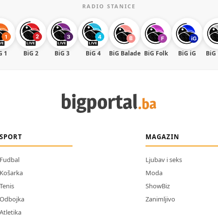
RADIO STANICE
G 1
BiG 2
BiG 3
BiG 4
BiG Balade
BiG Folk
BiG iG
BiG
SPORT
MAGAZIN
Fudbal
Ljubav i seks
Košarka
Moda
Tenis
ShowBiz
Odbojka
Zanimljivo
Atletika