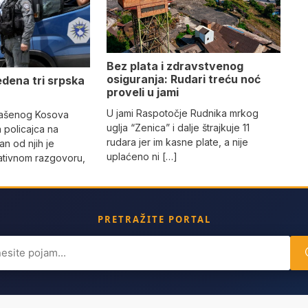
Bez plata i zdravstvenog
osiguranja: Rudari treću noć
edena tri srpska
proveli u jami
U jami Raspotočje Rudnika mrkog
lašenog Kosova
uglja “Zenica” i dalje štrajkuje 11
a policajca na
rudara jer im kasne plate, a nije
an od njih je
uplaćeno ni […]
ativnom razgovoru,
PRETRAŽITE PORTAL
ch