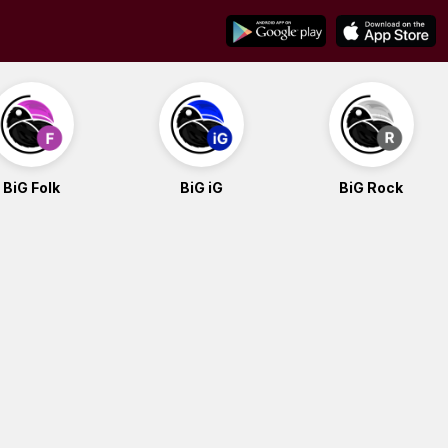
BiG Folk
BiG iG
BiG Rock