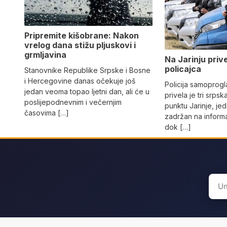
Pripremite kišobrane: Nakon
vrelog dana stižu pljuskovi i
grmljavina
Na Јarinju priv
policajca
Stanovnike Republike Srpske i Bosne
i Hercegovine danas očekuje još
Policija samoprog
jedan veoma topao ljetni dan, ali će u
privela je tri srpsk
poslijepodnevnim i večernjim
punktu Јarinje, jed
časovima […]
zadržan na inform
dok […]
Sear
for: