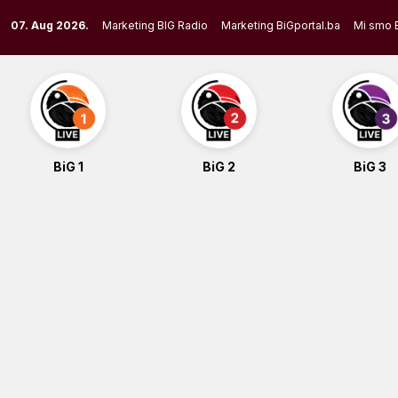
Skip
07. Aug 2026.
Marketing BIG Radio
Marketing BiGportal.ba
Mi smo 
to
content
BiG 1
BiG 2
BiG 3