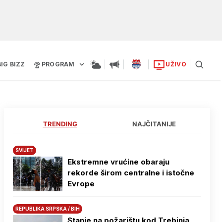
BIG BIZZ
PROGRAM
UŽIVO
TRENDING
NAJČITANIJE
SVIJET
Ekstremne vrućine obaraju
rekorde širom centralne i istočne
Evrope
REPUBLIKA SRPSKA / BIH
Stanje na požarištu kod Trebinja