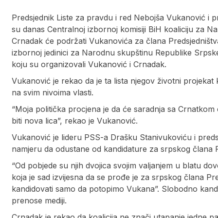
Predsjednik Liste za pravdu i red Nebojša Vukanović i p
su danas Centralnoj izbornoj komisiji BiH koaliciju za 
Crnadak će podržati Vukanovića za člana Predsjedništva 
izbornoj jedinici za Narodnu skupštinu Republike Srpske,
koju su organizovali Vukanović i Crnadak.
Vukanović je rekao da je ta lista njegov životni projekat 
na svim nivoima vlasti.
“Moja politička procjena je da će saradnja sa Crnatkom d
biti nova lica”, rekao je Vukanović.
Vukanović je lideru PSS-a Drašku Stanivukoviću i pre
namjeru da odustane od kandidature za srpskog člana P
“Od pobjede su njih dvojica svojim valjanjem u blatu dovel
koja je sad izvijesna da se prođe je za srpskog člana P
kandidovati samo da potopimo Vukana”. Slobodno kandi
prenose mediji.
Crnadak je rekao da koalicija ne znači utapanje jedne par