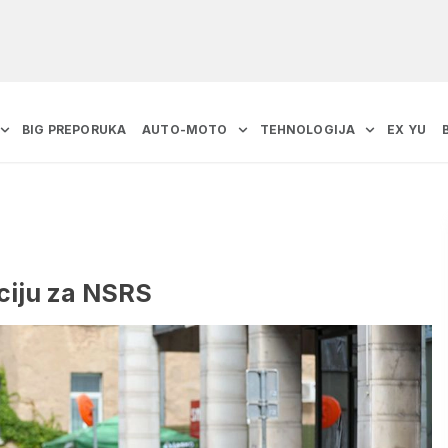
BIG PREPORUKA
AUTO-MOTO
TEHNOLOGIJA
EX YU
iciju za NSRS