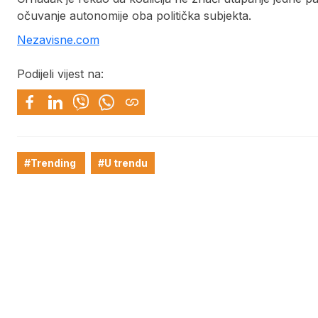
očuvanje autonomije oba politička subjekta.
Nezavisne.com
Podijeli vijest na:
#Trending
#U trendu