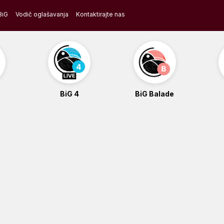
BiG
Vodič oglašavanja
Kontaktirajte nas
BiG 4
BiG Balade