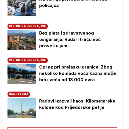
policajca
REPUBLIKA SRPSKA / BIH
Bez plata i zdravstvenog
osiguranja: Rudari treću noć
proveli u jami
REPUBLIKA SRPSKA / BIH
Oprez pri prelasku granice: Zbog
nekoliko komada voća kazna može
biti i veća od 13.000 evra
BANJA LUKA
Radovi izazvali haos: Kilometarske
kolone kod Prijedorske petlje