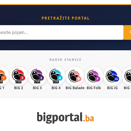
PRETRAŽITE PORTAL
ch
RADIO STANICE
G 1
BiG 2
BiG 3
BiG 4
BiG Balade
BiG Folk
BiG iG
BiG