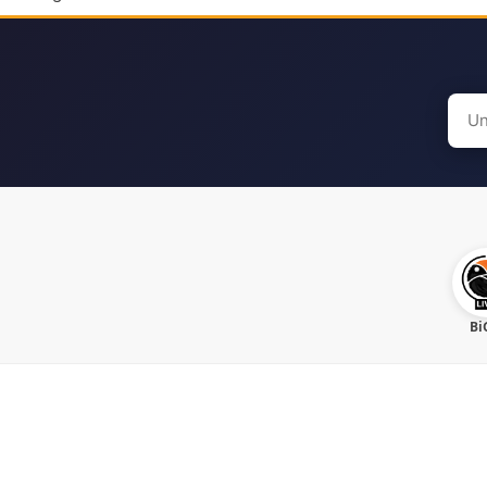
Sear
for:
Bi