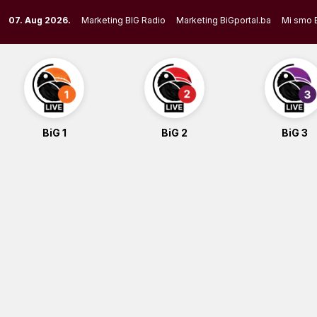
Skip
07. Aug 2026.
Marketing BIG Radio
Marketing BiGportal.ba
Mi smo 
to
content
BiG 1
BiG 2
BiG 3