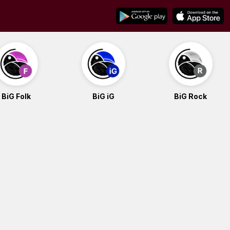
BiG Folk
BiG iG
BiG Rock