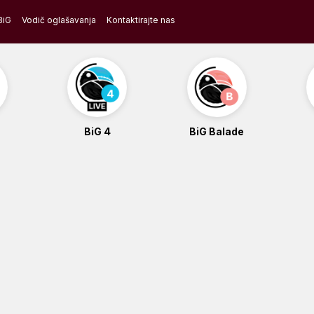
BiG
Vodič oglašavanja
Kontaktirajte nas
BiG 4
BiG Balade