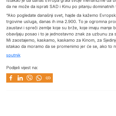
Istakao je da danas Evropa gradi svoje mehanizme da brani
da ne može da isprati SAD i Kinu po pitanju dominatnih 
“Ako pogledate današnji svet, hajde da kažemo Evropsk
trgovine usluga, danas ih ima 2.900. To je ogromna prom
zaustavi i spreči zemlje koje su brže, koje imaju manje 
obavljaju posao i to je jednostavno znak za uzbunu za s
Mi zaostajemo, kaskamo, kaskamo za Kinom, za Sjedinje
istakao da moramo da se promenimo jer će se, ako to ne 
sputnik
Podijeli vijest na: