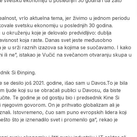
 svetsku ekonomiju u poslednjih 30 godina i da zato
lnost, vrlo aktuelna tema, jer živimo u jednom periodu
ovale svetsku ekonomiju u poslednjih 30 godina.
 u okruženju koje je delovalo predvidljivo: dublja
uzavisnost koja raste. Danas svet jeste međusobno
a je u srži raznih izazova sa kojima se suočavamo. I kako
ni ili ne”, istakao je Vučić na svečanom otvaranju skupa u
dnik Si Đinping.
 se desilo još 2021. godine, išao sam u Davos.To je bila
ljude koji su se obraćali publici u Davosu, da biste
čite. Te godine je od gostiju bio i predsednik Kine Si
i njegovim govorom. On je prihvatio globalizam ali je
nali. Istovremeno, čuo sam puno evropskih lidera koji
što što je iznenadilo svet i promenilo ga”, rekao je