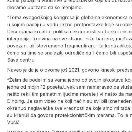
kome padaju u vodu sve pretpostavke koje su oblikovale
moramo ubrzano da se menjamo.
“Tema ovogodišnjeg kongresa je globalna ekonomska rea
u kojem padaju u vodu razne pretpostavke koje su oblik
Decenijama kreatori politika i ekonomisti su funkcionisali
integracija, trgovina na sve strane, niže barijere, međ
povezan, ali istovremeno fragmentiran. I ta kontradikcij
ćemo sa time se snalaziti, odrediće da li ćemo biti uspeš
Sava centru.
Naveo je da je o ovome još 2021. govorio kineski predse
“Želim da podelim sa vama jedno od svojih iskustava koje
jedna od mojih 12 poseta.Uvek sam nameravao da slušam 
nešto rekli tim pametnim ljudima morate i vi nešto da nau
Đinping. Ja sam video na koji način su svi bili iznenađen
okrenuo naglavačke sve vrednosti za koje smo mi tada z
su krenuli da govore protekcionističkim merama. To je ne
Vučić.