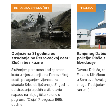
REPUBLIKA SRPSKA / BIH
HRONIKA
Obilježena 31 godina od
Ranjenog Dabić
stradanja na Petrovačkoj cesti:
policija: Plaše 
Zločin bez kazne
likvidacije
Služenjem parastosa kod spomen-
Davora Dabića, sa
krsta u mjestu Janjile na Petrovačkoj
Eleza, u Kliničkom
cesti i polaganjem vijenaca za
u Sarajevu čuvaju 
stradale Srbe obilježena je 31 godina
snage. Podsjećamo
od stradanja srpskih civila u avio-
ranjen […]
napadu na izbjegličku kolonu u
pogromu “Oluja” 7. avgusta 1995.
godine