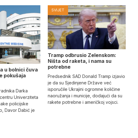
SVIJET
Tramp odbrusio Zelenskom:
Ništa od raketa, i nama su
potrebne
a u bolnici čuva
se pokušaja
Predsednik SAD Donald Tramp izjavio
je da su Sjedinjene Države već
isporučile Ukrajini ogromne količine
radnika Darka
naoružanja i municije, dodajući da su
 centru Univerziteta
rakete potrebne i američkoj vojsci.
jake policijske
, Davor Dabić je