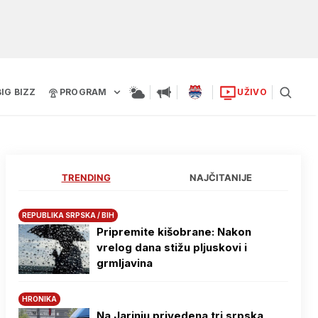
BIG BIZZ
PROGRAM
UŽIVO
TRENDING
NAJČITANIJE
REPUBLIKA SRPSKA / BIH
Pripremite kišobrane: Nakon
vrelog dana stižu pljuskovi i
grmljavina
HRONIKA
Na Јarinju privedena tri srpska