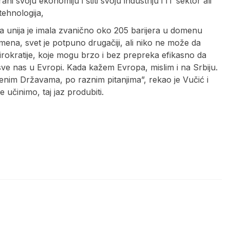
 svoju ekonomiju i štiti svoju industriju i IT sektor ali
tehnologija,
a unija je imala zvanično oko 205 barijera u domenu
ena, svet je potpuno drugačiji, ali niko ne može da
birokratije, koje mogu brzo i bez prepreka efikasno da
ve nas u Evropi. Kada kažem Evropa, mislim i na Srbiju.
nim Državama, po raznim pitanjima”, rekao je Vučić i
učinimo, taj jaz produbiti.