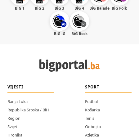
BiG 1
BiG 2
BiG 3
BiG 4
BiG Balade
BiG Folk
BiG iG
BiG Rock
VIJESTI
SPORT
Banja Luka
Fudbal
Republika Srpska / BiH
Košarka
Region
Tenis
Svijet
Odbojka
Hronika
Atletika