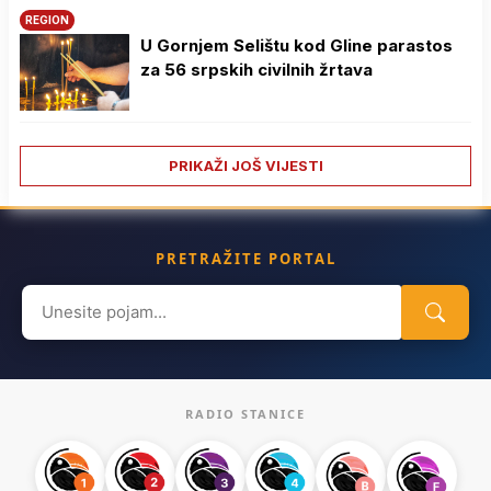
REGION
U Gornjem Selištu kod Gline parastos
za 56 srpskih civilnih žrtava
PRIKAŽI JOŠ VIJESTI
PRETRAŽITE PORTAL
Search
for:
RADIO STANICE