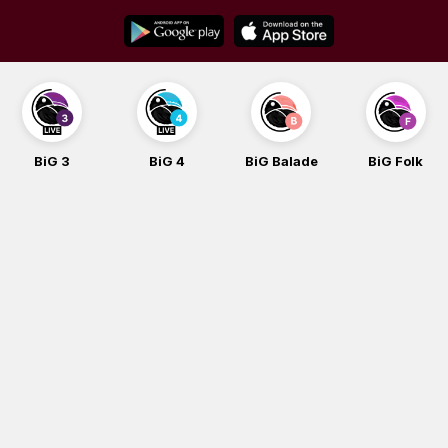
Skip
to
content
BiG 3
BiG 4
BiG Balade
BiG Folk