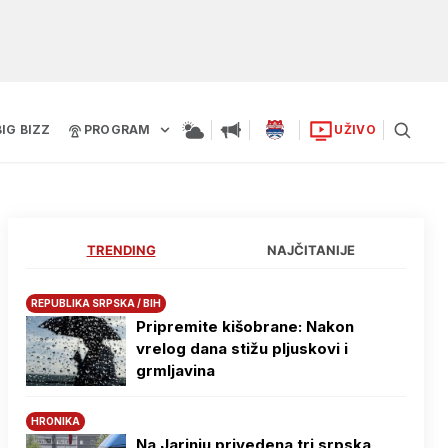
BIG BIZZ
PROGRAM
UŽIVO
TRENDING
NAJČITANIJE
REPUBLIKA SRPSKA / BIH
Pripremite kišobrane: Nakon
vrelog dana stižu pljuskovi i
grmljavina
HRONIKA
Na Јarinju privedena tri srpska