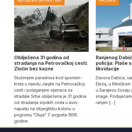
REPUBLIKA SRPSKA / BIH
HRONIKA
Obilježena 31 godina od
Ranjenog Dabić
stradanja na Petrovačkoj cesti:
policija: Plaše 
Zločin bez kazne
likvidacije
Služenjem parastosa kod spomen-
Davora Dabića, sa
krsta u mjestu Janjile na Petrovačkoj
Eleza, u Kliničkom
cesti i polaganjem vijenaca za
u Sarajevu čuvaju 
stradale Srbe obilježena je 31 godina
snage. Podsjećamo
od stradanja srpskih civila u avio-
ranjen […]
napadu na izbjegličku kolonu u
pogromu “Oluja” 7. avgusta 1995.
godine