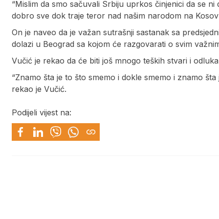
“Mislim da smo sačuvali Srbiju uprkos činjenici da se n
dobro sve dok traje teror nad našim narodom na Kosovu i
On je naveo da je važan sutrašnji sastanak sa predsjed
dolazi u Beograd sa kojom će razgovarati o svim važnim 
Vučić je rekao da će biti još mnogo teških stvari i odluka
“Znamo šta je to što smemo i dokle smemo i znamo šta j
rekao je Vučić.
Podijeli vijest na: