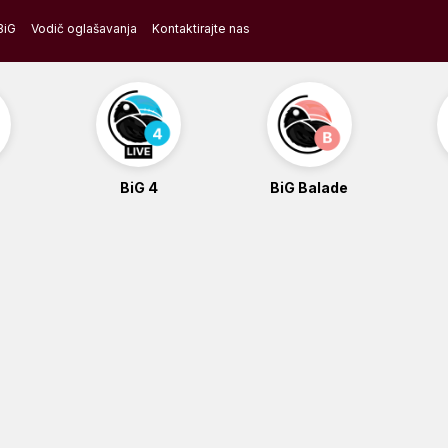
BiG
Vodič oglašavanja
Kontaktirajte nas
BiG 4
BiG Balade