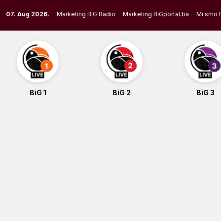
Skip
07. Aug 2026.
Marketing BIG Radio
Marketing BiGportal.ba
Mi smo 
to
content
BiG 1
BiG 2
BiG 3