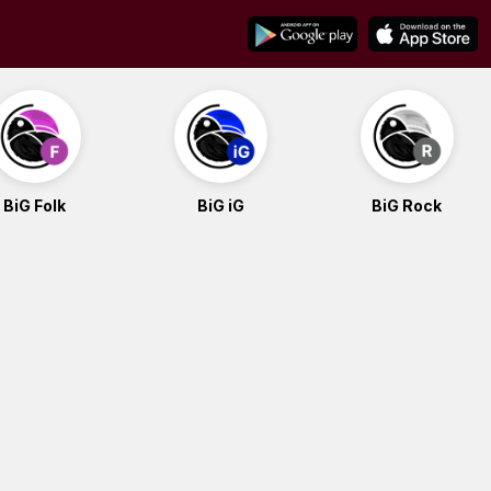
BiG Folk
BiG iG
BiG Rock