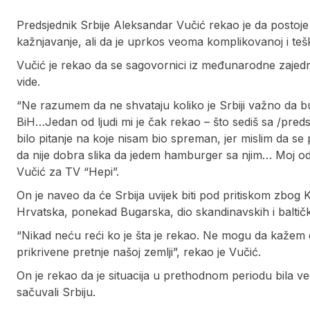
Predsjednik Srbije Aleksandar Vučić rekao je da postoje p
kažnjavanje, ali da je uprkos veoma komplikovanoj i teško
Vučić je rekao da se sagovornici iz međunarodne zajed
vide.
“Ne razumem da ne shvataju koliko je Srbiji važno da bu
BiH…Jedan od ljudi mi je čak rekao – što sediš sa /pr
bilo pitanje na koje nisam bio spreman, jer mislim da se
da nije dobra slika da jedem hamburger sa njim… Moj od
Vučić za TV “Hepi”.
On je naveo da će Srbija uvijek biti pod pritiskom zbog Ko
Hrvatska, ponekad Bugarska, dio skandinavskih i baltičk
“Nikad neću reći ko je šta je rekao. Ne mogu da kažem d
prikrivene pretnje našoj zemlji”, rekao je Vučić.
On je rekao da je situacija u prethodnom periodu bila veo
sačuvali Srbiju.