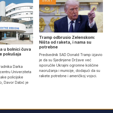
SVIJET
Tramp odbrusio Zelenskom:
Ništa od raketa, i nama su
potrebne
a u bolnici čuva
se pokušaja
Predsednik SAD Donald Tramp izjavio
je da su Sjedinjene Države već
isporučile Ukrajini ogromne količine
radnika Darka
naoružanja i municije, dodajući da su
 centru Univerziteta
rakete potrebne i američkoj vojsci.
jake policijske
, Davor Dabić je