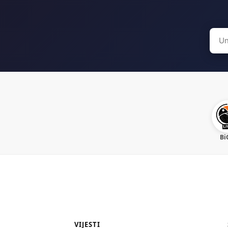
Sear
for:
Bi
VIJESTI