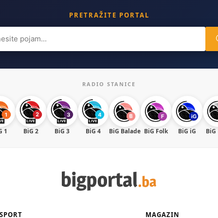
PRETRAŽITE PORTAL
ch
RADIO STANICE
G 1
BiG 2
BiG 3
BiG 4
BiG Balade
BiG Folk
BiG iG
BiG
SPORT
MAGAZIN