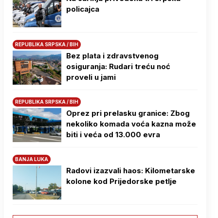
policajca
REPUBLIKA SRPSKA / BIH
Bez plata i zdravstvenog
osiguranja: Rudari treću noć
proveli u jami
REPUBLIKA SRPSKA / BIH
Oprez pri prelasku granice: Zbog
nekoliko komada voća kazna može
biti i veća od 13.000 evra
BANJA LUKA
Radovi izazvali haos: Kilometarske
kolone kod Prijedorske petlje