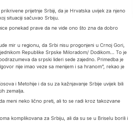
rikrivene prijetnje Srbiji, da je Hrvatska uvijek za njeno
j situaciji sačuvao Srbiju.
nice ponekad prave da ne vide ono što zna da dobro
de mir u regionu, da Srbi nisu progonjeni u Crnoj Gori,
edsjednikom Republike Srpske Miloradom/ Dodikom… To je
 podrazumeva da srpski lideri sede zajedno. Primedba je
govor nije imao veze sa menijem i sa hranom”, rekao je
sova i Metohije i da su za kažnjavanje Srbije uvijek bili
ih zemalja.
a meni neko lično preti, ali to se radi kroz takozvane
ma komplikovana za Srbiju, ali da su se u Briselu borili i