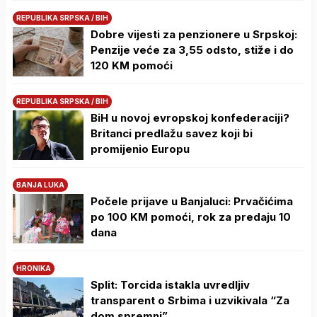
REPUBLIKA SRPSKA / BIH
Dobre vijesti za penzionere u Srpskoj:
Penzije veće za 3,55 odsto, stiže i do
120 KM pomoći
REPUBLIKA SRPSKA / BIH
BiH u novoj evropskoj konfederaciji?
Britanci predlažu savez koji bi
promijenio Europu
BANJA LUKA
Počele prijave u Banjaluci: Prvačićima
po 100 KM pomoći, rok za predaju 10
dana
HRONIKA
Split: Torcida istakla uvredljiv
transparent o Srbima i uzvikivala “Za
dom spremni”