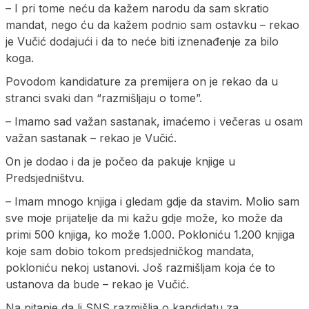
– I pri tome neću da kažem narodu da sam skratio
mandat, nego ću da kažem podnio sam ostavku – rekao
je Vučić dodajući i da to neće biti iznenađenje za bilo
koga.
Povodom kandidature za premijera on je rekao da u
stranci svaki dan “razmišljaju o tome”.
– Imamo sad važan sastanak, imaćemo i večeras u osam
važan sastanak – rekao je Vučić.
On je dodao i da je počeo da pakuje knjige u
Predsjedništvu.
– Imam mnogo knjiga i gledam gdje da stavim. Molio sam
sve moje prijatelje da mi kažu gdje može, ko može da
primi 500 knjiga, ko može 1.000. Pokloniću 1.200 knjiga
koje sam dobio tokom predsjedničkog mandata,
pokloniću nekoj ustanovi. Još razmišljam koja će to
ustanova da bude – rekao je Vučić.
Na pitanje da li SNS razmišlja o kandidatu za