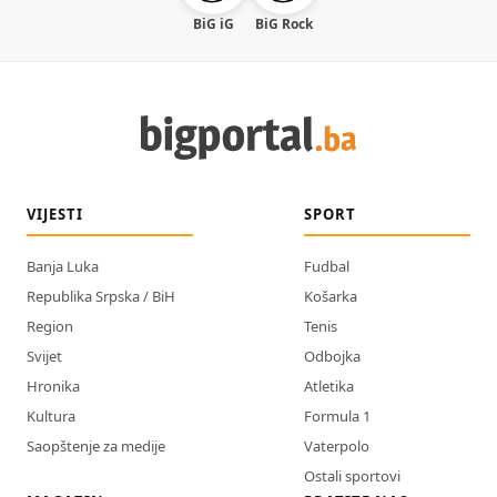
BiG iG
BiG Rock
VIJESTI
SPORT
Banja Luka
Fudbal
Republika Srpska / BiH
Košarka
Region
Tenis
Svijet
Odbojka
Hronika
Atletika
Kultura
Formula 1
Saopštenje za medije
Vaterpolo
Ostali sportovi