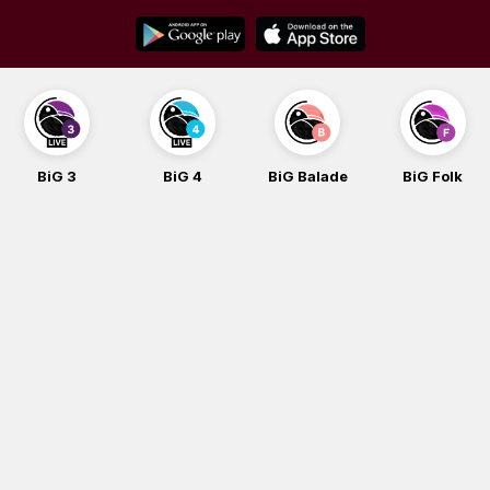
Skip
to
content
BiG 4
BiG Balade
BiG Folk
BiG iG