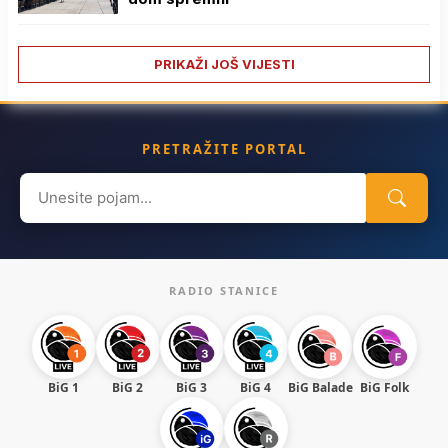
PRIKAŽI JOŠ VIJESTI
PRETRAŽITE PORTAL
Search
for:
RADIO STANICE
BiG 1
BiG 2
BiG 3
BiG 4
BiG Balade
BiG Folk