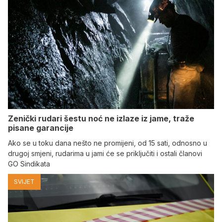
Zenički rudari šestu noć ne izlaze iz jame, traže
pisane garancije
Ako se u toku dana nešto ne promijeni, od 15 sati, odnosno u
drugoj smjeni, rudarima u jami će se priključiti i ostali članovi
GO Sindikata
SVIJET