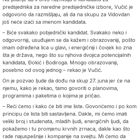
predsjednika za naredne predsjedničke izbore, Vučić je
odgovorio da razmišljaju, ali da na skupu za Vidovdan
još neće izaći sa imenom kandidata.
– Biće svakako pobjednički kandidat. Svakako neko i
odgovorniji, usuđujem se da kažem i obrazovaniji, pošto
imam određena lica u glavi, i energičniji i čovjek ko zna
šta je država, nego što su njihova dvojica potencijalnih
kandidata, Đokić i Bodiroga. Mnogo obrazovaniji,
posebno od ovog jednog – rekao je Vučić.
On je pozvao ljude da dođu na skup 27. juna jer će na
njemu, kako je rekao, tamo govoriti o planovima,
programima i paketima o kojima je pričao.
– Reći ćemo i kako će biti ime liste. Govorićemo i po kom
principu će lista biti sastavljena. Dakle, mi ćemo imati
veliki broj i studenata, mladih ljudi, energičnih ljudi, da
pokažemo i tu promjenu krvnih zrnaca, dakle kao što
rade najuspešnije i kompanije na sveijtu. Mi ćemo da