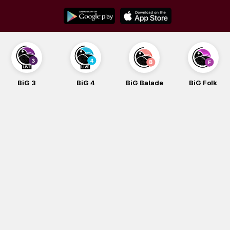
Skip
to
content
BiG 3
BiG 4
BiG Balade
BiG Folk