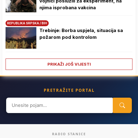
vojnici poslužili za eksperiment, na
njima isprobana vakcina
REPUBLIKA SRPSKA / BIH
Trebinje: Borba uspjela, situacija sa
požarom pod kontrolom
PRIKAŽI JOŠ VIJESTI
PRETRAŽITE PORTAL
Search
for:
RADIO STANICE