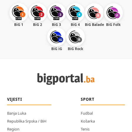
BiG 1
BiG 2
BiG 3
BiG 4
BiG Balade
BiG Folk
BiG iG
BiG Rock
VIJESTI
SPORT
Banja Luka
Fudbal
Republika Srpska / BiH
Košarka
Region
Tenis