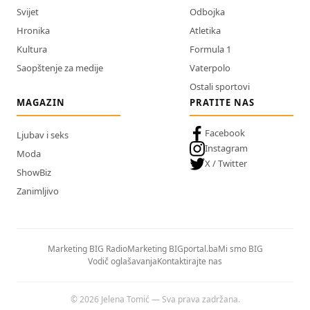
Svijet
Odbojka
Hronika
Atletika
Kultura
Formula 1
Saopštenje za medije
Vaterpolo
Ostali sportovi
MAGAZIN
PRATITE NAS
Facebook
Ljubav i seks
Instagram
Moda
X / Twitter
ShowBiz
Zanimljivo
Marketing BIG Radio
Marketing BIGportal.ba
Mi smo BIG
Vodič oglašavanja
Kontaktirajte nas
© 2026 Jelena Tomić — Sva prava zadržana.