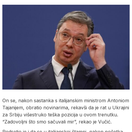
On se, nakon sastanka s italijanskim ministrom Antoniom
Tajanijem, obratio novinarima, rekavši da je rat u Ukrajini
za Srbiju višestruko teška pozicija u ovom trenutku.
“Zadovoljni što smo sačuvali mir”, rekao je Vučić.
Podsetio je i da se u italijanskoj štampi, nakon početka