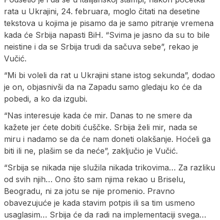
rata u Ukrajini, 24. februara, moglo čitati na desetine
tekstova u kojima je pisamo da je samo pitranje vremena
kada će Srbija napasti BiH. “Svima je jasno da su to bile
neistine i da se Srbija trudi da sačuva sebe”, rekao je
Vučić.
“Mi bi voleli da rat u Ukrajini stane istog sekunda”, dodao
je on, objasnivši da na Zapadu samo gledaju ko će da
pobedi, a ko da izgubi.
“Nas interesuje kada će mir. Danas to ne smere da
kažete jer ćete dobiti ćuščke. Srbija želi mir, nada se
miru i nadamo se da će nam doneti olakšanje. Hoćeli ga
biti ili ne, plašim se da neće”, zaključio je Vučić.
“Srbija se nikada nije služila nikada trikovima… Za razliku
od svih njih… Ono što sam njima rekao u Briselu,
Beogradu, ni za jotu se nije promenio. Pravno
obavezujuće je kada stavim potpis ili sa tim usmeno
usaglasim… Srbija će da radi na implementaciji svega…