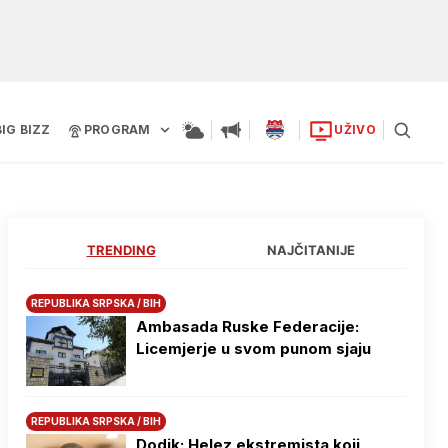
BIG BIZZ
PROGRAM
UŽIVO
TRENDING
NAJČITANIJE
REPUBLIKA SRPSKA / BIH
Ambasada Ruske Federacije:
Licemjerje u svom punom sjaju
REPUBLIKA SRPSKA / BIH
Dodik: Helez ekstremista koji