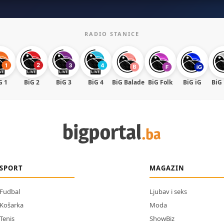
RADIO STANICE
G 1
BiG 2
BiG 3
BiG 4
BiG Balade
BiG Folk
BiG iG
BiG
SPORT
MAGAZIN
Fudbal
Ljubav i seks
Košarka
Moda
Tenis
ShowBiz