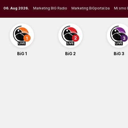
Skip
06. Aug 2026.
Marketing BIG Radio
Marketing BiGportal.ba
Mi smo 
to
content
BiG 1
BiG 2
BiG 3