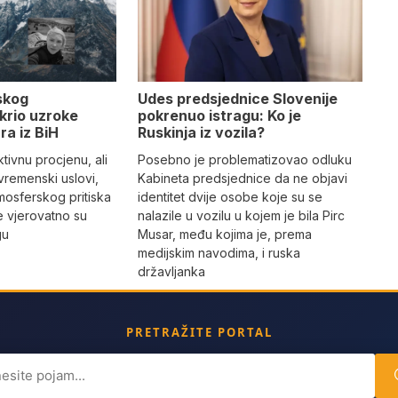
Udes predsjednice Slovenije
skog
pokrenuo istragu: Ko je
krio uzroke
Ruskinja iz vozila?
ra iz BiH
Posebno je problematizovao odluku
tivnu procjenu, ali
Kabineta predsjednice da ne objavi
vremenski uslovi,
identitet dvije osobe koje su se
mosferskog pritiska
nalazile u vozilu u kojem je bila Pirc
e vjerovatno su
Musar, među kojima je, prema
gu
medijskim navodima, i ruska
državljanka
PRETRAŽITE PORTAL
ch