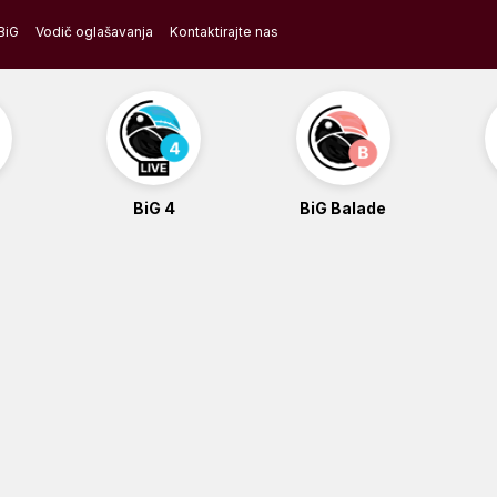
BiG
Vodič oglašavanja
Kontaktirajte nas
BiG 4
BiG Balade