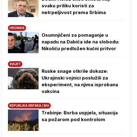
svaku priliku koristi za
netrpeljivost prema Srbima
HRONIKA
Osumnjičeni za pomaganje u
napadu na Dabića ide na slobodu:
Nikoliću predložen kućni pritvor
SVIJET
Ruske snage otkrile dokaze:
Ukrajinski vojnici poslužili za
eksperiment, na njima isprobana
vakcina
REPUBLIKA SRPSKA / BIH
Trebinje: Borba uspjela, situacija
sa požarom pod kontrolom