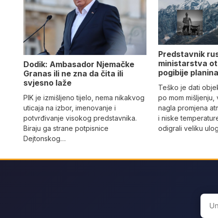
Predstavnik ru
ministarstva ot
Dodik: Ambasador Njemačke
pogibije planina
Granas ili ne zna da čita ili
svjesno laže
Teško je dati objek
PIK je izmišljeno tijelo, nema nikakvog
po mom mišljenju, 
uticaja na izbor, imenovanje i
nagla promjena at
potvrđivanje visokog predstavnika.
i niske temperatur
Biraju ga strane potpisnice
odigrali veliku ulo
Dejtonskog…
Sear
for: