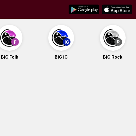
BiG Folk
BiG iG
BiG Rock