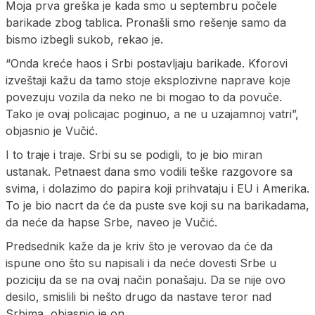
Moja prva greška je kada smo u septembru počele
barikade zbog tablica. Pronašli smo rešenje samo da
bismo izbegli sukob, rekao je.
“Onda kreće haos i Srbi postavljaju barikade. Kforovi
izveštaji kažu da tamo stoje eksplozivne naprave koje
povezuju vozila da neko ne bi mogao to da povuče.
Tako je ovaj policajac poginuo, a ne u uzajamnoj vatri”,
objasnio je Vučić.
I to traje i traje. Srbi su se podigli, to je bio miran
ustanak. Petnaest dana smo vodili teške razgovore sa
svima, i dolazimo do papira koji prihvataju i EU i Amerika.
To je bio nacrt da će da puste sve koji su na barikadama,
da neće da hapse Srbe, naveo je Vučić.
Predsednik kaže da je kriv što je verovao da će da
ispune ono što su napisali i da neće dovesti Srbe u
poziciju da se na ovaj način ponašaju. Da se nije ovo
desilo, smislili bi nešto drugo da nastave teror nad
Srbima, objasnio je on.