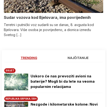
Sudar vozova kod Bjelovara, ima povrijeđenih
Teretni i putnički voz sudarili su se danas, 8. avgusta kod
Bjelovara. Više osoba je povrijeđeno, a dionica između
Svetog […]
TRENDING
NAJČITANIJE
SVIJET
Uskoro će nas prevoziti avioni na
baterije? Mogli bi da lete na veoma
popularnim relacijama
REPUBLIKA SRPSKA / BIH
Nezgode i kilometarske kolone: Novi