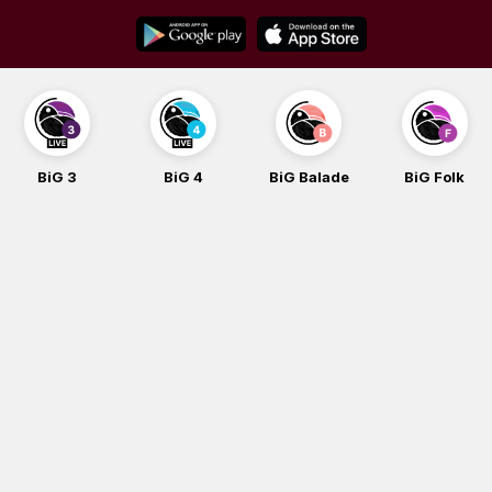
Skip
to
content
BiG 4
BiG Balade
BiG Folk
BiG iG