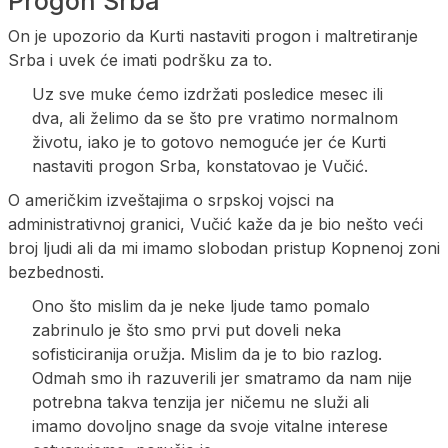
Progon Srba
On je upozorio da Kurti nastaviti progon i maltretiranje
Srba i uvek će imati podršku za to.
Uz sve muke ćemo izdržati posledice mesec ili
dva, ali želimo da se što pre vratimo normalnom
životu, iako je to gotovo nemoguće jer će Kurti
nastaviti progon Srba, konstatovao je Vučić.
O američkim izveštajima o srpskoj vojsci na
administrativnoj granici, Vučić kaže da je bio nešto veći
broj ljudi ali da mi imamo slobodan pristup Kopnenoj zoni
bezbednosti.
Ono što mislim da je neke ljude tamo pomalo
zabrinulo je što smo prvi put doveli neka
sofisticiranija oružja. Mislim da je to bio razlog.
Odmah smo ih razuverili jer smatramo da nam nije
potrebna takva tenzija jer ničemu ne služi ali
imamo dovoljno snage da svoje vitalne interese