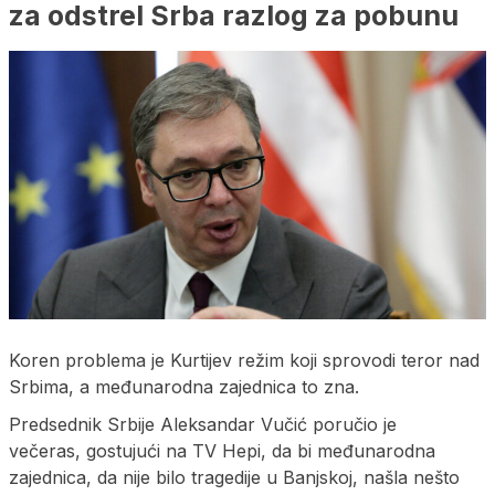
za odstrel Srba razlog za pobunu
Koren problema je Kurtijev režim koji sprovodi teror nad
Srbima, a međunarodna zajednica to zna.
Predsednik Srbije Aleksandar Vučić poručio je
večeras, gostujući na TV Hepi, da bi međunarodna
zajednica, da nije bilo tragedije u Banjskoj, našla nešto