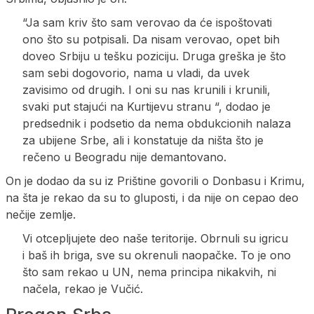
“Ja sam kriv što sam verovao da će ispoštovati
ono što su potpisali. Da nisam verovao, opet bih
doveo Srbiju u tešku poziciju. Druga greška je što
sam sebi dogovorio, nama u vladi, da uvek
zavisimo od drugih. I oni su nas krunili i krunili,
svaki put stajući na Kurtijevu stranu “, dodao je
predsednik i podsetio da nema obdukcionih nalaza
za ubijene Srbe, ali i konstatuje da ništa što je
rečeno u Beogradu nije demantovano.
On je dodao da su iz Prištine govorili o Donbasu i Krimu,
na šta je rekao da su to gluposti, i da nije on cepao deo
nečije zemlje.
Vi otcepljujete deo naše teritorije. Obrnuli su igricu
i baš ih briga, sve su okrenuli naopačke. To je ono
što sam rekao u UN, nema principa nikakvih, ni
načela, rekao je Vučić.