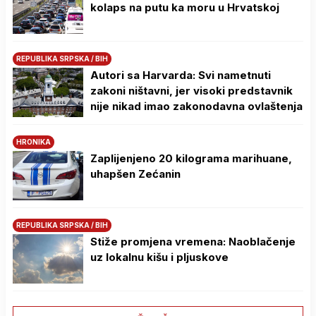
kolaps na putu ka moru u Hrvatskoj
REPUBLIKA SRPSKA / BIH
Autori sa Harvarda: Svi nametnuti
zakoni ništavni, jer visoki predstavnik
nije nikad imao zakonodavna ovlaštenja
HRONIKA
Zaplijenjeno 20 kilograma marihuane,
uhapšen Zećanin
REPUBLIKA SRPSKA / BIH
Stiže promjena vremena: Naoblačenje
uz lokalnu kišu i pljuskove