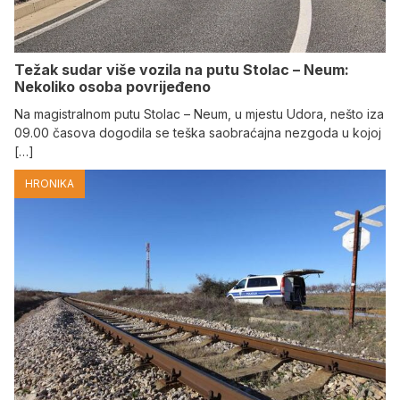
Težak sudar više vozila na putu Stolac – Neum:
Nekoliko osoba povrijeđeno
Na magistralnom putu Stolac – Neum, u mjestu Udora, nešto iza
09.00 časova dogodila se teška saobraćajna nezgoda u kojoj
[…]
HRONIKA