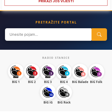
PRIKAŽI JOŠ VIJESTI
PRETRAŽITE PORTAL
Search
for:
RADIO STANICE
BiG 1
BiG 2
BiG 3
BiG 4
BiG Balade
BiG Folk
BiG iG
BiG Rock