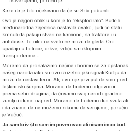
ostvarujemo, poručio je.
Kaže da je bilo očekivano da će se Srbi pobuniti.
Ovo je najgori oblik u kom je to “eksplodiralo”. Bude li
međunarodna zajednica nastavila ovako, ljudi će stati i
krenuti da pakuju stvari na kamione, na traktore i u
autobuse. To niko na svetu ne može da gleda. Oni
upadaju u bolnice, crkve, vrtiće sa oklopnim
transporterima…
Moramo da pronalazimo načine i borimo se za opstanak
našeg naroda iako su ovo izuzetno jaki signali Kurtiju da
može da nastavi teror. Ali, ovo nije prvi put da smo pred
teškim iskušenjima. Moramo da budemo odgovorni
prema sebi i drugima, da čuvamo svoj narod i gradimo
zemlju i idemo napred. Moramo da budemo deo sveta ali
i da znamo da ne možemo nikome da verujemo, poručio
je Vučuć.
Ja sam kriv što sam im poverovao ali nisam imao kud
.