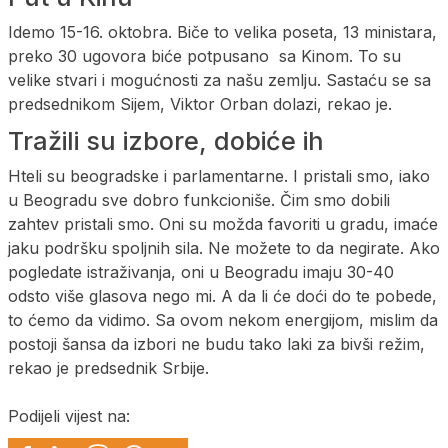
Idemo 15-16. oktobra. Biče to velika poseta, 13 ministara,
preko 30 ugovora biće potpusano sa Kinom. To su
velike stvari i mogućnosti za našu zemlju. Sastaću se sa
predsednikom Sijem, Viktor Orban dolazi, rekao je.
Tražili su izbore, dobiće ih
Hteli su beogradske i parlamentarne. I pristali smo, iako
u Beogradu sve dobro funkcioniše. Čim smo dobili
zahtev pristali smo. Oni su možda favoriti u gradu, imaće
jaku podršku spoljnih sila. Ne možete to da negirate. Ako
pogledate istraživanja, oni u Beogradu imaju 30-40
odsto više glasova nego mi. A da li će doći do te pobede,
to ćemo da vidimo. Sa ovom nekom energijom, mislim da
postoji šansa da izbori ne budu tako laki za bivši režim,
rekao je predsednik Srbije.
Podijeli vijest na: