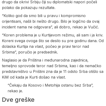
drugo da okrivi Srbiju čiji su diplomatski napori počeli
polako da pokazuju rezultate.
“Koliko god da smo bili u pravu i kompromisno
orijentisani, našli bi nešto drugo. Bilo je logično da ovaj
incident nama ne odgovara”, ali dobro, rekao je Vučić.
“Koren problema je u Kurtijevom režimu, ali sam i ja kriv.
Koreni svega ovoga što se desilo su pre godinu dana. Od
dolaska Kurtija na vlast, počeo je pravi teror nad
Srbima”, poručio je predsednik.
Naglasio je da Priština i međunarodna zajednica,
temeljno sprovode teror nad Srbima, kao i da nemačko
predstavništvo u Prištini zna da je 11 odsto Srba otišlo sa
KiM od kada je Kurti došao na vlast.
“Čekaju da Kosovo i Metohija ostanu bez Srba”,
rekao je.
Dve greške