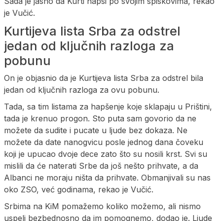
Sada je jasno da Kurti hapsi po svojim spiskovima, rekao
je Vučić.
Kurtijeva lista Srba za odstrel
jedan od ključnih razloga za
pobunu
On je objasnio da je Kurtijeva lista Srba za odstrel bila
jedan od ključnih razloga za ovu pobunu.
Tada, sa tim listama za hapšenje koje sklapaju u Prištini,
tada je krenuo progon. Sto puta sam govorio da ne
možete da sudite i pucate u ljude bez dokaza. Ne
možete da date nanogvicu posle jednog dana čoveku
koji je upucao dvoje dece zato što su nosili krst. Svi su
mislili da će naterati Srbe da još nešto prihvate, a da
Albanci ne moraju ništa da prihvate. Obmanjivali su nas
oko ZSO, već godinama, rekao je Vučić.
Srbima na KiM pomažemo koliko možemo, ali nismo
uspeli bezbednosno da im pomognemo, dodao je. Ljude