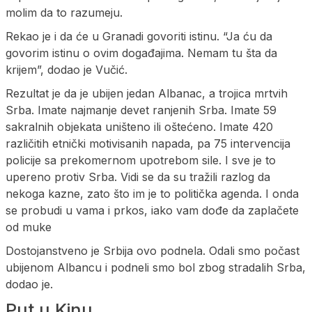
molim da to razumeju.
Rekao je i da će u Granadi govoriti istinu. “Ja ću da
govorim istinu o ovim događajima. Nemam tu šta da
krijem”, dodao je Vučić.
Rezultat je da je ubijen jedan Albanac, a trojica mrtvih
Srba. Imate najmanje devet ranjenih Srba. Imate 59
sakralnih objekata uništeno ili oštećeno. Imate 420
različitih etnički motivisanih napada, pa 75 intervencija
policije sa prekomernom upotrebom sile. I sve je to
upereno protiv Srba. Vidi se da su tražili razlog da
nekoga kazne, zato što im je to politička agenda. I onda
se probudi u vama i prkos, iako vam dođe da zaplačete
od muke
Dostojanstveno je Srbija ovo podnela. Odali smo počast
ubijenom Albancu i podneli smo bol zbog stradalih Srba,
dodao je.
Put u Kinu