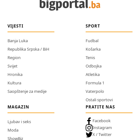
VIJESTI
SPORT
Banja Luka
Fudbal
Republika Srpska / BiH
Košarka
Region
Tenis
Svijet
Odbojka
Hronika
Atletika
Kultura
Formula 1
Saopštenje za medije
Vaterpolo
Ostali sportovi
MAGAZIN
PRATITE NAS
Facebook
Ljubav i seks
Instagram
Moda
X / Twitter
ShowBiz