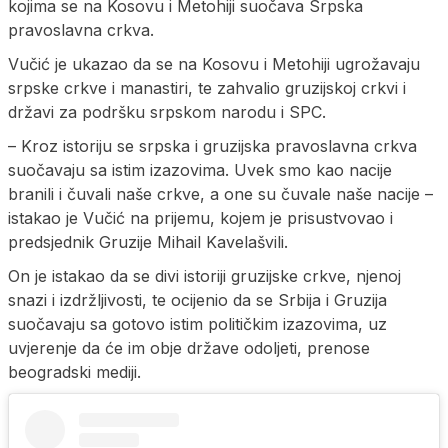
kojima se na Kosovu i Metohiji suočava Srpska
pravoslavna crkva.
Vučić je ukazao da se na Kosovu i Metohiji ugrožavaju
srpske crkve i manastiri, te zahvalio gruzijskoj crkvi i
državi za podršku srpskom narodu i SPC.
– Kroz istoriju se srpska i gruzijska pravoslavna crkva
suočavaju sa istim izazovima. Uvek smo kao nacije
branili i čuvali naše crkve, a one su čuvale naše nacije –
istakao je Vučić na prijemu, kojem je prisustvovao i
predsjednik Gruzije Mihail Kavelašvili.
On je istakao da se divi istoriji gruzijske crkve, njenoj
snazi i izdržljivosti, te ocijenio da se Srbija i Gruzija
suočavaju sa gotovo istim političkim izazovima, uz
uvjerenje da će im obje države odoljeti, prenose
beogradski mediji.