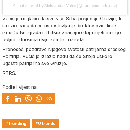
A post shared by Aleksandar Vučić (@buducnostsrbijeav)
Vučić je naglasio da sve više Srba posjećuje Gruziju, te
izrazio nadu da će uspostavljanje direktne avio-linije
između Beograda i Tbilisija značajno doprinijeti mnogo
boljim odnosima dvije zemlje i naroda.
Prenoseći pozdrave Njegove svetosti patrijarha srpskog
Porfirija, Vučić je izrazio nadu da će Srbija uskoro
ugostiti patrijarha sve Gruzije.
RTRS.
Podijeli vijest na:
#Trending
#U trendu