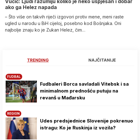
Vučić: Ljudi razumiju koliko je neko uspješan i dobar
ako ga Helez napada
– Što više on takvih riječi izgovori protiv mene, meni raste
ugled u narodu u BiH cijeloj, posebno kod Bošnjaka. Oni
najbolje znaju ko je Zukan Helez, čim…
TRENDING
NAJČITANIJE
FUDBAL
Fudbaleri Borca savladali Vitebsk i sa
minimalnom prednošću putuju na
revanš u Mađarsku
REGION
Udes predsjednice Slovenije pokrenuo
istragu: Ko je Ruskinja iz vozila?