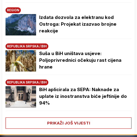
REGION
Izdata dozvola za elektranu kod
Ostroga: Projekat izazvao brojne
reakcije
REPUBLIKA SRPSKA / BIH
Suša u BiH uništava usjeve:
Poljoprivrednici očekuju rast cijena
hrane
REPUBLIKA SRPSKA / BIH
BiH aplicirala za SEPA: Naknade za
uplate iz inostranstva biće jeftinije do
94%
PRIKAŽI JOŠ VIJESTI