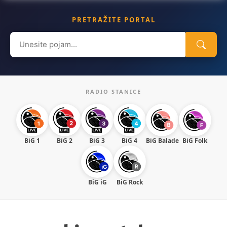
PRETRAŽITE PORTAL
Search
for:
RADIO STANICE
BiG 1
BiG 2
BiG 3
BiG 4
BiG Balade
BiG Folk
BiG iG
BiG Rock