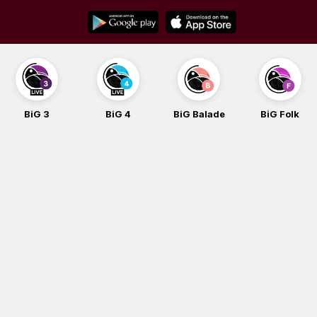
Skip
to
content
BiG 3
BiG 4
BiG Balade
BiG Folk