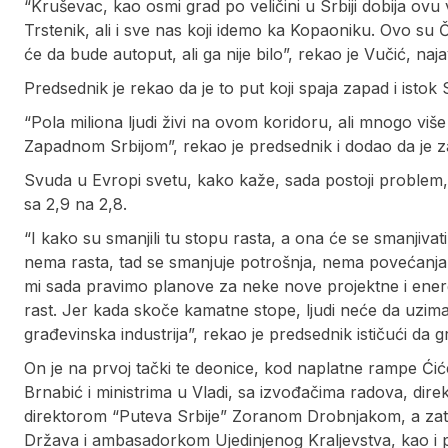
“Kruševac, kao osmi grad po veličini u Srbiji dobija ovu ve
Trstenik, ali i sve nas koji idemo ka Kopaoniku. Ovo su Č
će da bude autoput, ali ga nije bilo”, rekao je Vučić, na
Predsednik je rekao da je to put koji spaja zapad i istok 
“Pola miliona ljudi živi na ovom koridoru, ali mnogo viš
Zapadnom Srbijom”, rekao je predsednik i dodao da je z
Svuda u Evropi svetu, kako kaže, sada postoji problem
sa 2,9 na 2,8.
“I kako su smanjili tu stopu rasta, a ona će se smanjivat
nema rasta, tad se smanjuje potrošnja, nema povećanja pla
mi sada pravimo planove za neke nove projektne i energ
rast. Jer kada skoče kamatne stope, ljudi neće da uzima
građevinska industrija”, rekao je predsednik ističući da 
On je na prvoj tački te deonice, kod naplatne rampe Ć
Brnabić i ministrima u Vladi, sa izvođačima radova, dir
direktorom “Puteva Srbije” Zoranom Drobnjakom, a zat
Država i ambasadorkom Ujedinjenog Kraljevstva, kao i p