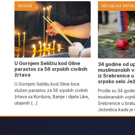
REGION
REPUBLIKA SRPSKA
U Gornjem Selištu kod Gline
34 godine od u
parastos za 56 srpskih civilnih
muslimanskih v
žrtava
iz Srebrenice 
srpsko selo Јe
U Gornjem Selištu kod Gline biće
služen parastos za 56 srpskih civilnih
Prošle su 34 godi
žrtava sa Korduna, Banije i dijela Like,
muslimanskih vojni
ubijenih […]
Srebrenice u brat
Јežestica kada je