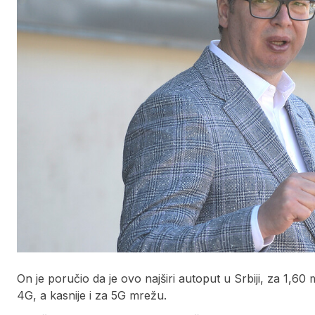
On je poručio da je ovo najširi autoput u Srbiji, za 1,60 
4G, a kasnije i za 5G mrežu.