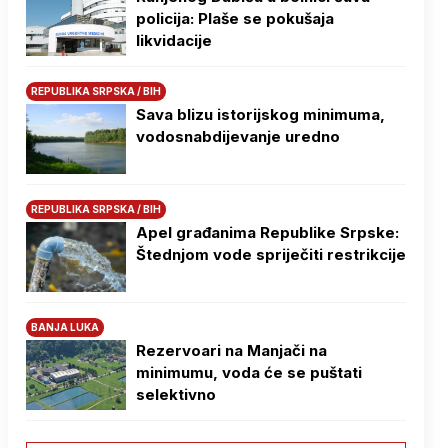
policija: Plaše se pokušaja
likvidacije
REPUBLIKA SRPSKA / BIH
Sava blizu istorijskog minimuma,
vodosnabdijevanje uredno
REPUBLIKA SRPSKA / BIH
Apel građanima Republike Srpske:
Štednjom vode spriječiti restrikcije
BANJA LUKA
Rezervoari na Manjači na
minimumu, voda će se puštati
selektivno