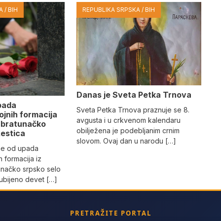
 / BIH
REPUBLIKA SRPSKA / BIH
Danas je Sveta Petka Trnova
pada
Sveta Petka Trnova praznuje se 8.
ojnih formacija
avgusta i u crkvenom kalendaru
u bratunačko
obilježena je podebljanim crnim
žestica
slovom. Ovaj dan u narodu […]
ne od upada
h formacija iz
unačko srpsko selo
 ubijeno devet […]
PRETRAŽITE PORTAL