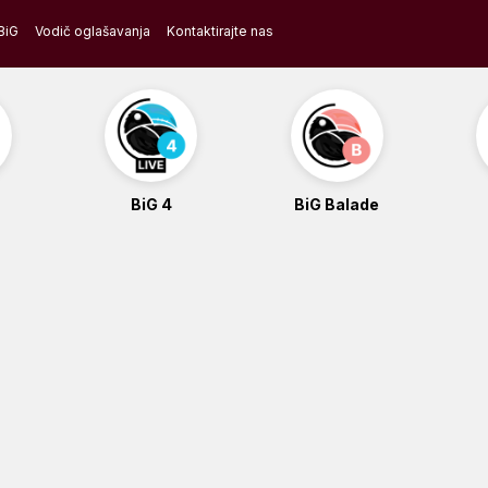
BiG
Vodič oglašavanja
Kontaktirajte nas
BiG 4
BiG Balade