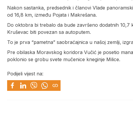
Nakon sastanka, predsednik i članovi Vlade panoramski
od 16,8 km, između Pojata i Makrešana.
Do oktobra bi trebalo da bude završeno dodatnih 10,7 
Kruševac biti povezan sa autoputem.
To je prva “pametna” saobraćajnica u našoj zemlji, iz
Pre obilaska Moravskog koridora Vučić je posetio manastir 
poklonio se grobu svete mučenice kneginje Milice.
Podijeli vijest na: