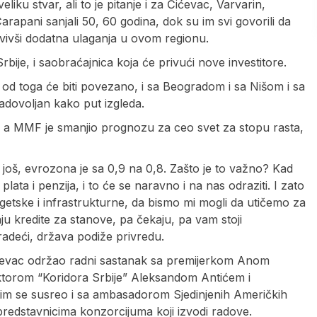
liku stvar, ali to je pitanje i za Ćićevac, Varvarin,
arapani sanjali 50, 60 godina, dok su im svi govorili da
javivši dodatna ulaganja u ovom regionu.
Srbije, i saobraćajnica koja će privući nove investitore.
e od toga će biti povezano, i sa Beogradom i sa Nišom i sa
adovoljan kako put izgleda.
, a MMF je smanjio prognozu za ceo svet za stopu rasta,
i još, evrozona je sa 0,9 na 0,8. Zašto je to važno? Kad
ta i penzija, i to će se naravno i na nas odraziti. I zato
etske i infrastrukturne, da bismo mi mogli da utičemo za
ju kredite za stanove, pa čekaju, pa vam stoji
gradeći, država podiže privredu.
ićevac održao radni sastanak sa premijerkom Anom
ektorom “Koridora Srbije” Aleksandom Antićem i
im se susreo i sa ambasadorom Sjedinjenih Američkih
redstavnicima konzorcijuma koji izvodi radove.