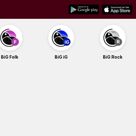
BiG Folk
BiG iG
BiG Rock