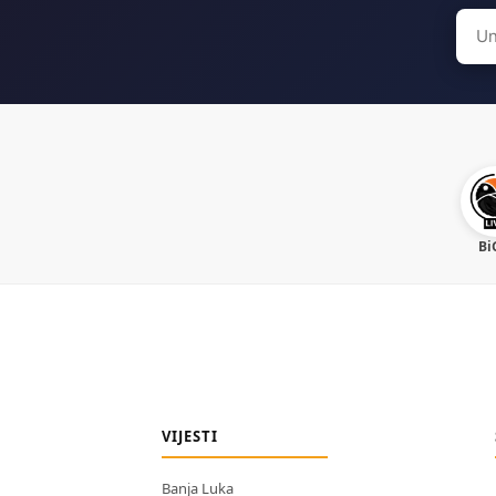
Sear
for:
Bi
VIJESTI
Banja Luka