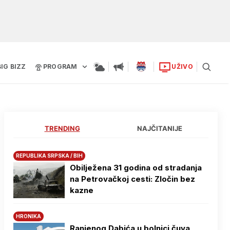
BIG BIZZ
PROGRAM
UŽIVO
TRENDING
NAJČITANIJE
REPUBLIKA SRPSKA / BIH
Obilježena 31 godina od stradanja
na Petrovačkoj cesti: Zločin bez
kazne
HRONIKA
Ranjenog Dabića u bolnici čuva