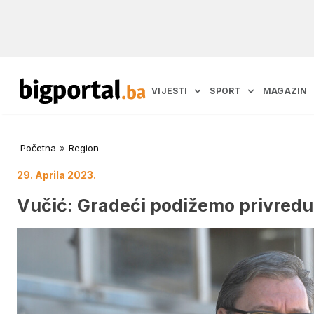
VIJESTI
SPORT
MAGAZIN
Početna
»
Region
29. Aprila 2023.
Vučić: Gradeći podižemo privredu