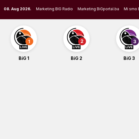
Skip
08. Aug 2026.
Marketing BIG Radio
Marketing BiGportal.ba
Mi smo 
to
content
BiG 1
BiG 2
BiG 3