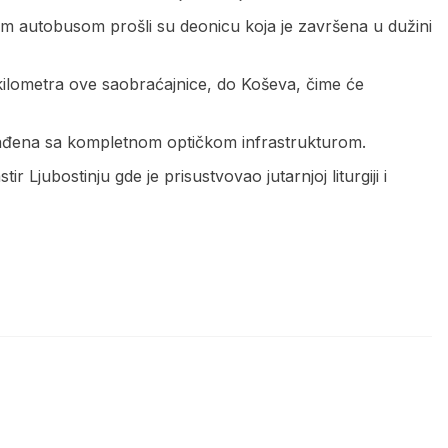
m autobusom prošli su deonicu koja je završena u dužini
kilometra ove saobraćajnice, do Koševa, čime će
građena sa kompletnom optičkom infrastrukturom.
Ljubostinju gde je prisustvovao jutarnjoj liturgiji i