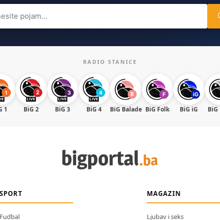
ch
RADIO STANICE
G 1
BiG 2
BiG 3
BiG 4
BiG Balade
BiG Folk
BiG iG
BiG
SPORT
MAGAZIN
Fudbal
Ljubav i seks