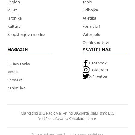
Region
Tenis
Svijet
Odbojka
Hronika
Atletika
Kultura
Formula 1
Saopštenje za medije
Vaterpolo
Ostali sportovi
MAGAZIN
PRATITE NAS
Facebook
Ljubav i seks
Instagram
Moda
X / Twitter
ShowBiz
Zanimljivo
Marketing BIG Radio
Marketing BIGportal.ba
Mi smo BIG
Vodič oglašavanja
Kontaktirajte nas