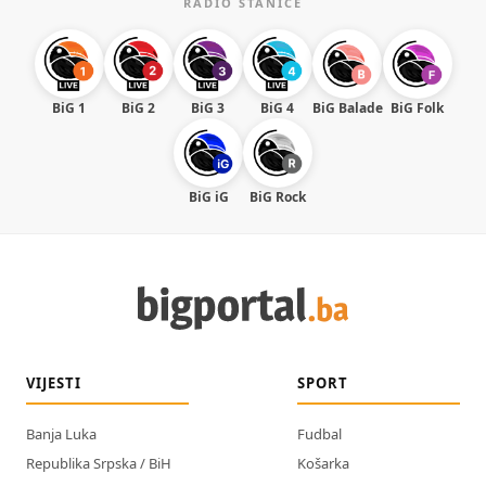
RADIO STANICE
BiG 1
BiG 2
BiG 3
BiG 4
BiG Balade
BiG Folk
BiG iG
BiG Rock
VIJESTI
SPORT
Banja Luka
Fudbal
Republika Srpska / BiH
Košarka