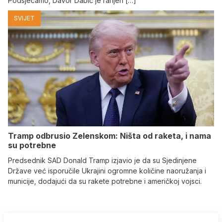
Podsjećamo, Davor Dabić je ranjen […]
SVIJET
Tramp odbrusio Zelenskom: Ništa od raketa, i nama
su potrebne
Predsednik SAD Donald Tramp izjavio je da su Sjedinjene
Države već isporučile Ukrajini ogromne količine naoružanja i
municije, dodajući da su rakete potrebne i američkoj vojsci.