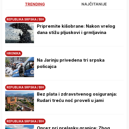
TRENDING
NAJČITANIJE
REPUBLIKA SRPSKA / BIH
Pripremite kišobrane: Nakon vrelog
dana stižu pljuskovi i grmljavina
HRONIKA
Na Јarinju privedena tri srpska
policajca
REPUBLIKA SRPSKA / BIH
Bez plata i zdravstvenog osiguranja:
Rudari treću noć proveli u jami
REPUBLIKA SRPSKA / BIH
Oprez pri prelasku granice: Zbog