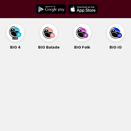
Skip
to
content
BiG 4
BiG Balade
BiG Folk
BiG iG