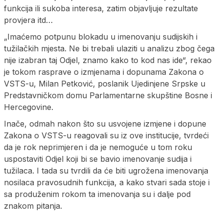
funkcija ili sukoba interesa, zatim objavljuje rezultate
provjera itd…
„Imaćemo potpunu blokadu u imenovanju sudijskih i
tužilačkih mjesta. Ne bi trebali ulaziti u analizu zbog čega
nije izabran taj Odjel, znamo kako to kod nas ide“, rekao
je tokom rasprave o izmjenama i dopunama Zakona o
VSTS-u, Milan Petković, poslanik Ujedinjene Srpske u
Predstavničkom domu Parlamentarne skupštine Bosne i
Hercegovine.
Inače, odmah nakon što su usvojene izmjene i dopune
Zakona o VSTS-u reagovali su iz ove institucije, tvrdeći
da je rok neprimjeren i da je nemoguće u tom roku
uspostaviti Odjel koji bi se bavio imenovanje sudija i
tužilaca. I tada su tvrdili da će biti ugrožena imenovanja
nosilaca pravosudnih funkcija, a kako stvari sada stoje i
sa produženim rokom ta imenovanja su i dalje pod
znakom pitanja.