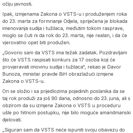
očiju javnosti.
Ipak, izmjenama Zakona o VSTS-u i produženjem roka
do 23. marta za formrianje Odjela, spriječena je blokada
imenovanja sudija i tužilaca, međutim tokom rasprave,
moglo se čuti ni da rok do 23. marta, nije realan, i da će
vjerovatno opet biti produžen.
„Govorio sam da VSTS ima težak zadatak. Pozdravljam
što će VSTS raspisati konkurs za 17 osoba koji će
provjeravati imovinu sudija i tužilaca“, rekao je Davor
Bunoza, ministar pravde BiH obrazlažući izmjene
Zakona o VSTS-u.
On se složio i sa prijedlozima pojedinih poslanika da se
taj rok produži za još 90 dana, odnosno do 23. juna, ali s
obzirom da su izmjene Zakona o VSTS u proceduru
ušle po hitnom postupku, nije bilo moguće amandmanski
djelovati.
„Siguran sam da VSTS neće ispuniti svoju obavezu do