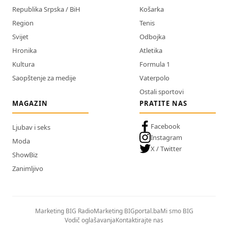
Republika Srpska / BiH
Košarka
Region
Tenis
Svijet
Odbojka
Hronika
Atletika
Kultura
Formula 1
Saopštenje za medije
Vaterpolo
Ostali sportovi
MAGAZIN
PRATITE NAS
Facebook
Ljubav i seks
Instagram
Moda
X / Twitter
ShowBiz
Zanimljivo
Marketing BIG Radio
Marketing BIGportal.ba
Mi smo BIG
Vodič oglašavanja
Kontaktirajte nas