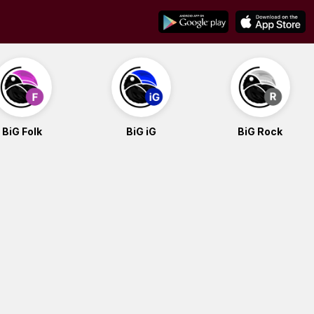
BiG Folk
BiG iG
BiG Rock