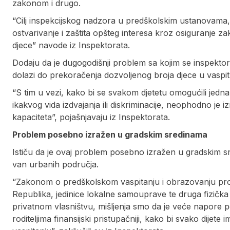
zakonom i drugo.
“Cilj inspekcijskog nadzora u predškolskim ustanovama, u 
ostvarivanje i zaštita opšteg interesa kroz osiguranje za
djece” navode iz Inspektorata.
Dodaju da je dugogodišnji problem sa kojim se inspekto
dolazi do prekoračenja dozvoljenog broja djece u vasp
“S tim u vezi, kako bi se svakom djetetu omogućili jedna
ikakvog vida izdvajanja ili diskriminacije, neophodno je i
kapaciteta”, pojašnjavaju iz Inspektorata.
Problem posebno izražen u gradskim sredinama
Ističu da je ovaj problem posebno izražen u gradskim sr
van urbanih područja.
“Zakonom o predškolskom vaspitanju i obrazovanju pro
Republika, jedinice lokalne samouprave te druga fizička 
privatnom vlasništvu, mišljenja smo da je veće napore po
roditeljima finansijski pristupačniji, kako bi svako dije