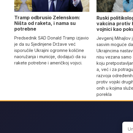
Tramp odbrusio Zelenskom:
Ruski politikolo
Ništa od raketa, i nama su
vakcina protiv 
potrebne
vojnici kao pok
Predsednik SAD Donald Tramp izjavio
Jevgenij Mihajlov 
je da su Sjedinjene Države već
sasvim moguće da
isporučile Ukrajini ogromne količine
Ukrajincima nastavi
naoružanja i municije, dodajući da su
nisu vezana samo 
rakete potrebne i američkoj vojsci.
koju pretpostavlja
a, već i za potra
razvoja određenih
protiv vojski drug
onih u kojima služ
porekla
Sear
for: