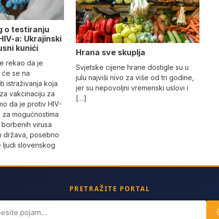
g o testiranju
HIV-a: Ukrajinski
usni kunići
Hrana sve skuplja
je rekao da je
Svjetske cijene hrane dostigle su u
 će se na
julu najviši nivo za više od tri godine,
ti istraživanja koja
jer su nepovoljni vremenski uslovi i
za vakcinaciju za
[…]
mo da je protiv HIV-
gu za mogućnostima
 borbenih virusa
ih država, posebno
e ljudi slovenskog
PRETRAŽITE PORTAL
ch