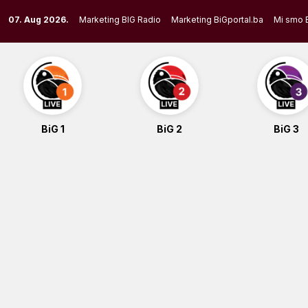
Skip
07. Aug 2026.
Marketing BIG Radio
Marketing BiGportal.ba
Mi smo 
to
content
BiG 1
BiG 2
BiG 3