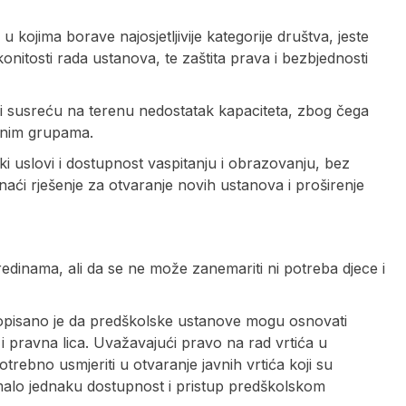
kojima borave najosjetljivije kategorije društva, jeste
konitosti rada ustanova, te zaštita prava i bezbjednosti
ri susreću na terenu nedostatak kapaciteta, zbog čega
itnim grupama.
ki uslovi i dostupnost vaspitanju i obrazovanju, bez
znaći rješenje za otvaranje novih ustanova i proširenje
edinama, ali da se ne može zanemariti ni potreba djece i
pisano je da predškolske ustanove mogu osnovati
i pravna lica. Uvažavajući pravo na rad vrtića u
trebno usmjeriti u otvaranje javnih vrtića koji su
te imalo jednaku dostupnost i pristup predškolskom