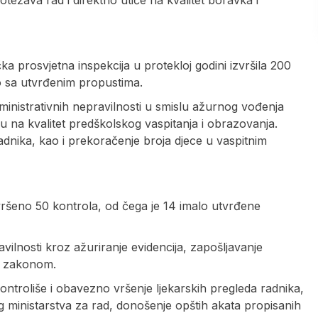
težava rad i direktno utiče na kvalitet boravka i
a prosvjetna inspekcija u protekloj godini izvršila 200
o sa utvrđenim propustima.
inistrativnih nepravilnosti u smislu ažurnog vođenja
ču na kvalitet predškolskog vaspitanja i obrazovanja.
adnika, kao i prekoračenje broja djece u vaspitnim
ršeno 50 kontrola, od čega je 14 imalo utvrđene
avilnosti kroz ažuriranje evidencija, zapošljavanje
sa zakonom.
ontroliše i obavezno vršenje ljekarskih pregleda radnika,
g ministarstva za rad, donošenje opštih akata propisanih