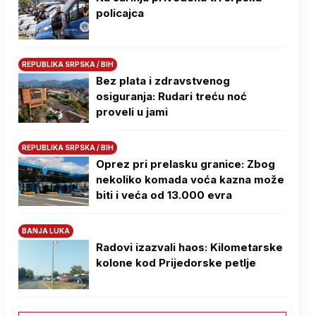
policajca
REPUBLIKA SRPSKA / BIH
Bez plata i zdravstvenog
osiguranja: Rudari treću noć
proveli u jami
REPUBLIKA SRPSKA / BIH
Oprez pri prelasku granice: Zbog
nekoliko komada voća kazna može
biti i veća od 13.000 evra
BANJA LUKA
Radovi izazvali haos: Kilometarske
kolone kod Prijedorske petlje