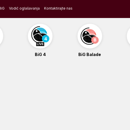
BiG
Vodič oglašavanja
Kontaktirajte nas
BiG 4
BiG Balade