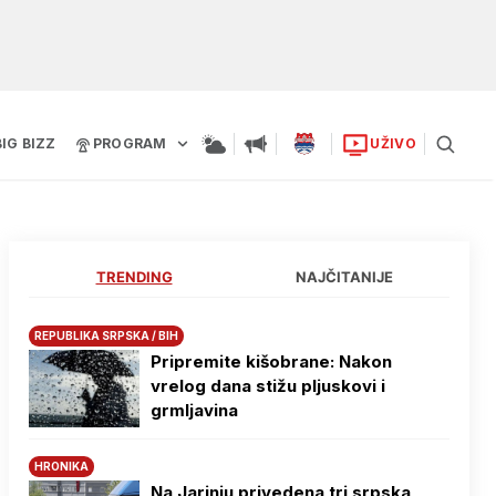
BIG BIZZ
PROGRAM
UŽIVO
TRENDING
NAJČITANIJE
REPUBLIKA SRPSKA / BIH
Pripremite kišobrane: Nakon
vrelog dana stižu pljuskovi i
grmljavina
HRONIKA
Na Јarinju privedena tri srpska