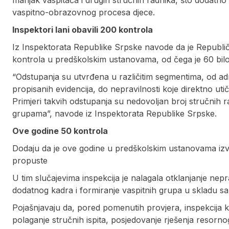
manjak vaspitača i drugih stručnih radnika, što dodatno o
vaspitno-obrazovnog procesa djece.
Inspektori lani obavili 200 kontrola
Iz Inspektorata Republike Srpske navode da je Republičk
kontrola u predškolskim ustanovama, od čega je 60 bil
“Odstupanja su utvrđena u različitim segmentima, od adm
propisanih evidencija, do nepravilnosti koje direktno uti
Primjeri takvih odstupanja su nedovoljan broj stručnih r
grupama”, navode iz Inspektorata Republike Srpske.
Ove godine 50 kontrola
Dodaju da je ove godine u predškolskim ustanovama izv
propuste
U tim slučajevima inspekcija je nalagala otklanjanje nepr
dodatnog kadra i formiranje vaspitnih grupa u skladu 
Pojašnjavaju da, pored pomenutih provjera, inspekcija k
polaganje stručnih ispita, posjedovanje rješenja resorno