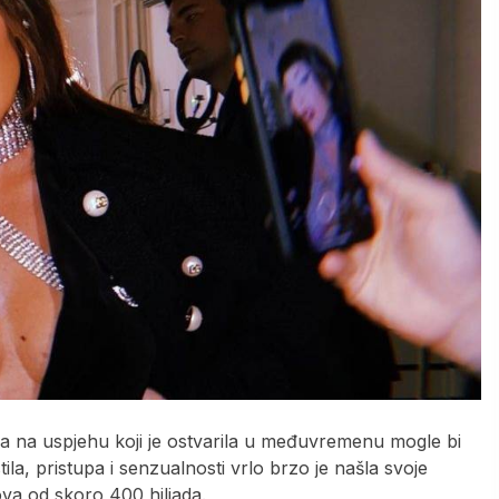
, a na uspjehu koji je ostvarila u međuvremenu mogle bi
tila, pristupa i senzualnosti vrlo brzo je našla svoje
va od skoro 400 hiljada.