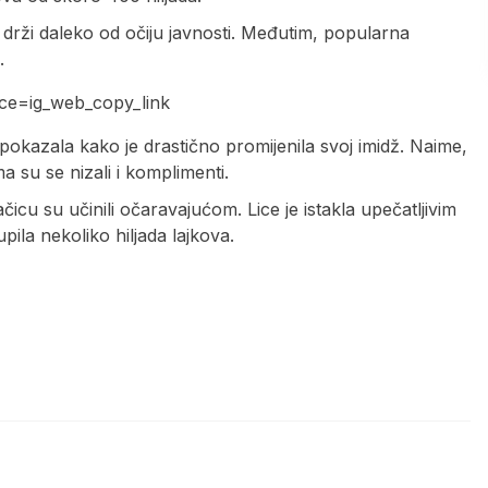
rži daleko od očiju javnosti. Međutim, popularna
.
ce=ig_web_copy_link
e pokazala kako je drastično promijenila svoj imidž. Naime,
ma su se nizali i komplimenti.
icu su učinili očaravajućom. Lice je istakla upečatljivim
la nekoliko hiljada lajkova.