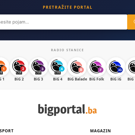
PRETRAŽITE PORTAL
ch
RADIO STANICE
G 1
BiG 2
BiG 3
BiG 4
BiG Balade
BiG Folk
BiG iG
BiG
SPORT
MAGAZIN