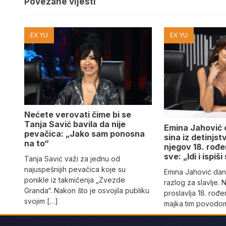
Povezane vijesti
EX YU
EX YU
Nećete verovati čime bi se
Tanja Savić bavila da nije
Emina Jahović o
pevačica: „Jako sam ponosna
sina iz detinjst
na to“
njegov 18. rođ
sve: „Idi i ispiš
Tanja Savić važi za jednu od
najuspešnijih pevačica koje su
Emina Jahović da
ponikle iz takmičenja „Zvezde
razlog za slavlje. N
Granda“. Nakon što je osvojila publiku
proslavlja 18. rođ
svojim […]
majka tim povodom