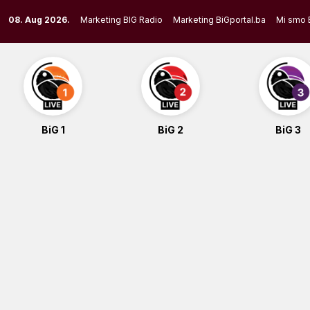
Skip
08. Aug 2026.
Marketing BIG Radio
Marketing BiGportal.ba
Mi smo 
to
content
BiG 1
BiG 2
BiG 3