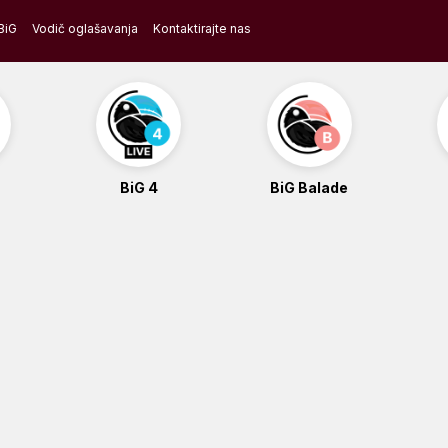
BiG
Vodič oglašavanja
Kontaktirajte nas
BiG 4
BiG Balade