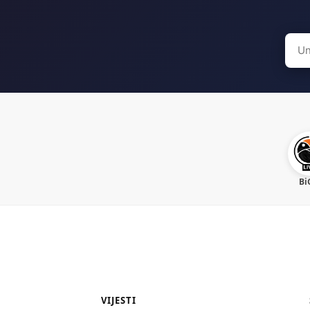
Sear
for:
Bi
VIJESTI