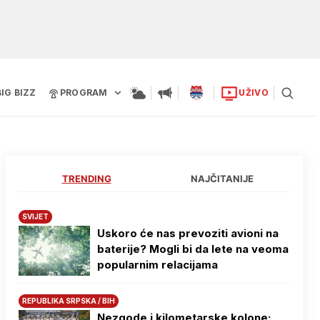
BIG BIZZ
PROGRAM
UŽIVO
TRENDING
NAJČITANIJE
SVIJET
Uskoro će nas prevoziti avioni na
baterije? Mogli bi da lete na veoma
popularnim relacijama
REPUBLIKA SRPSKA / BIH
Nezgode i kilometarske kolone: