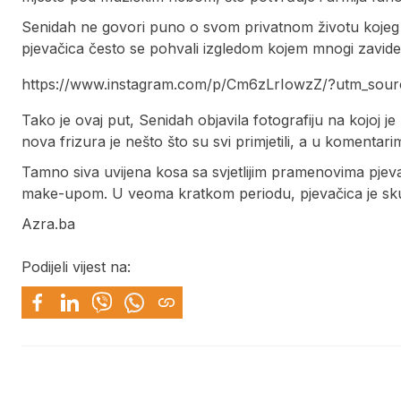
Senidah ne govori puno o svom privatnom životu kojeg d
pjevačica često se pohvali izgledom kojem mnogi zavide
https://www.instagram.com/p/Cm6zLrIowzZ/?utm_sour
Tako je ovaj put, Senidah objavila fotografiju na kojoj j
nova frizura je nešto što su svi primjetili, a u komentari
Tamno siva uvijena kosa sa svjetlijim pramenovima pjevač
make-upom. U veoma kratkom periodu, pjevačica je skupi
Azra.ba
Podijeli vijest na: