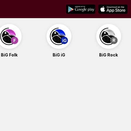
BiG Folk
BiG iG
BiG Rock