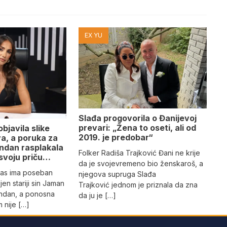
EX YU
Slađa progovorila o Đanijevoj
prevari: „Žena to oseti, ali od
bjavila slike
2019. je predobar“
va, a poruka za
endan rasplakala
Folker Radiša Trajković Đani ne krije
i svoju priču…
da je svojevremeno bio ženskaroš, a
nas ima poseban
njegova supruga Slađa
jen stariji sin Jaman
Trajković jednom je priznala da zna
endan, a ponosna
da ju je […]
 nije […]