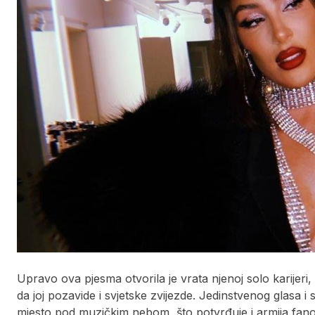
Upravo ova pjesma otvorila je vrata njenoj solo karijeri
da joj pozavide i svjetske zvijezde. Jedinstvenog glasa i s
mjesto pod muzičkim nebom, što potvrđuje i armija fano