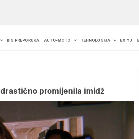
BIG PREPORUKA
AUTO-MOTO
TEHNOLOGIJA
EX YU
 drastično promijenila imidž