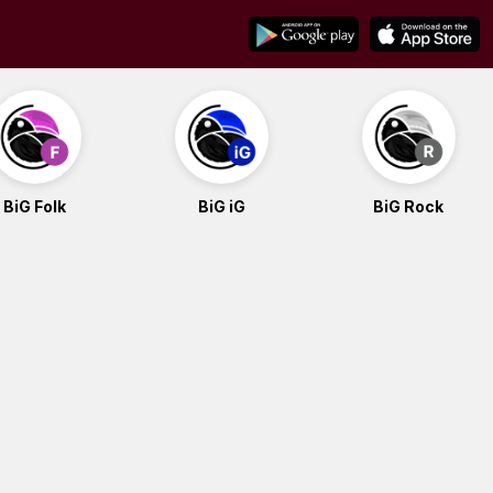
BiG Folk
BiG iG
BiG Rock