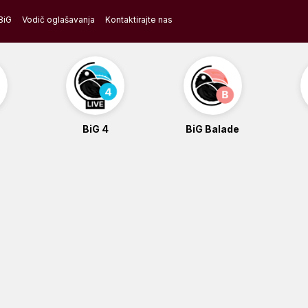
BiG
Vodič oglašavanja
Kontaktirajte nas
BiG 4
BiG Balade