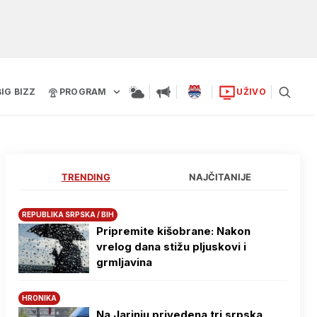
BIG BIZZ
PROGRAM
UŽIVO
TRENDING
NAJČITANIJE
REPUBLIKA SRPSKA / BIH
Pripremite kišobrane: Nakon
vrelog dana stižu pljuskovi i
grmljavina
HRONIKA
Na Јarinju privedena tri srpska