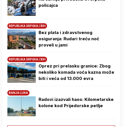
policajca
REPUBLIKA SRPSKA / BIH
Bez plata i zdravstvenog
osiguranja: Rudari treću noć
proveli u jami
REPUBLIKA SRPSKA / BIH
Oprez pri prelasku granice: Zbog
nekoliko komada voća kazna može
biti i veća od 13.000 evra
BANJA LUKA
Radovi izazvali haos: Kilometarske
kolone kod Prijedorske petlje