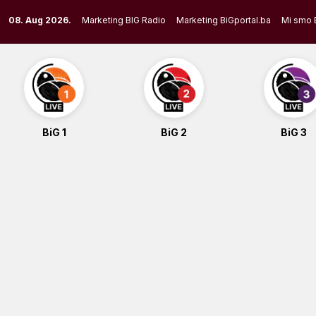
Skip
08. Aug 2026.
Marketing BIG Radio
Marketing BiGportal.ba
Mi smo 
to
content
BiG 1
BiG 2
BiG 3