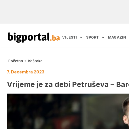
VIJESTI
SPORT
MAGAZIN
Početna
»
Košarka
7. Decembra 2023.
Vrijeme je za debi Petruševa – Bar