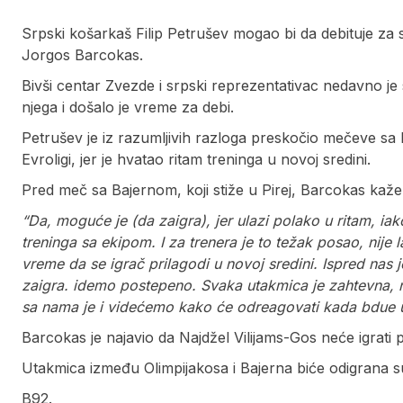
Srpski košarkaš Filip Petrušev mogao bi da debituje za sv
Jorgos Barcokas.
Bivši centar Zvezde i srpski reprezentativac nedavno je
njega i došalo je vreme za debi.
Petrušev je iz razumljivih razloga preskočio mečeve s
Evroligi, jer je hvatao ritam treninga u novoj sredini.
Pred meč sa Bajernom, koji stiže u Pirej, Barcokas kaž
“Da, moguće je (da zaigra), jer ulazi polako u ritam, iak
treninga sa ekipom. I za trenera je to težak posao, nije 
vreme da se igrač prilagodi u novoj sredini. Ispred nas
zaigra. idemo postepeno. Svaka utakmica je zahtevna, ni
sa nama je i videćemo kako će odreagovati kada bdue u
Barcokas je najavio da Najdžel Vilijams-Gos neće igrati p
Utakmica između Olimpijakosa i Bajerna biće odigrana su
B92.