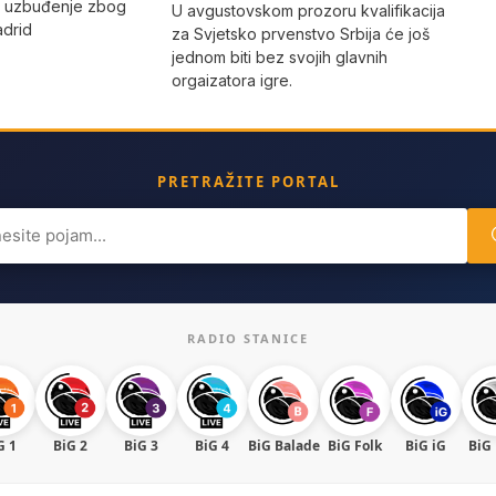
o uzbuđenje zbog
U avgustovskom prozoru kvalifikacija
adrid
za Svjetsko prvenstvo Srbija će još
jednom biti bez svojih glavnih
orgaizatora igre.
PRETRAŽITE PORTAL
ch
RADIO STANICE
G 1
BiG 2
BiG 3
BiG 4
BiG Balade
BiG Folk
BiG iG
BiG