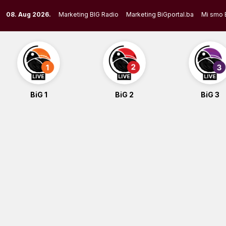
Skip
08. Aug 2026.
Marketing BIG Radio
Marketing BiGportal.ba
Mi smo 
to
content
BiG 1
BiG 2
BiG 3