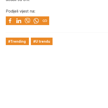
Podijeli vijest na:
#Trending
#U trendu