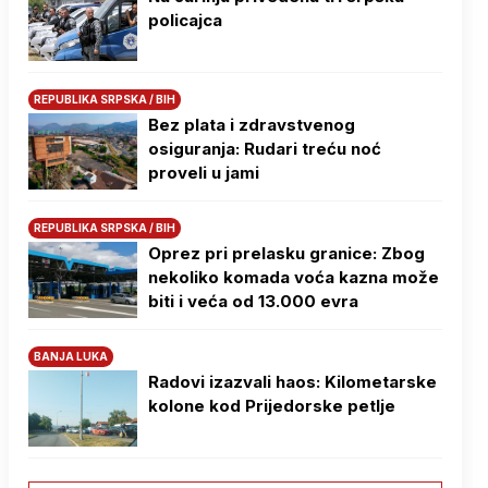
policajca
REPUBLIKA SRPSKA / BIH
Bez plata i zdravstvenog
osiguranja: Rudari treću noć
proveli u jami
REPUBLIKA SRPSKA / BIH
Oprez pri prelasku granice: Zbog
nekoliko komada voća kazna može
biti i veća od 13.000 evra
BANJA LUKA
Radovi izazvali haos: Kilometarske
kolone kod Prijedorske petlje