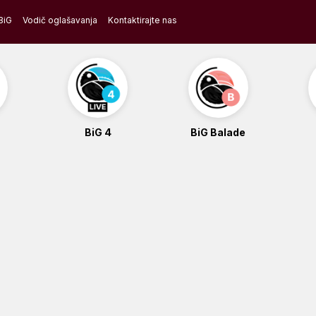
BiG
Vodič oglašavanja
Kontaktirajte nas
BiG 4
BiG Balade