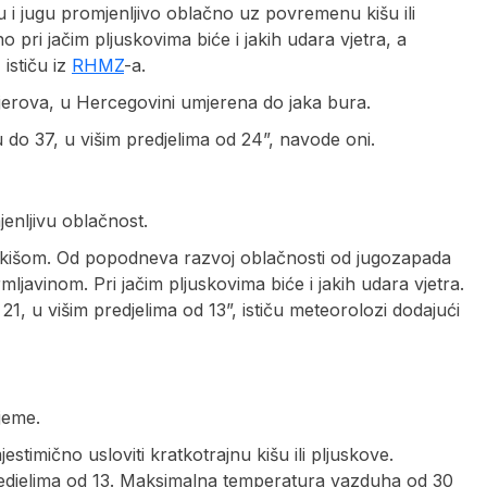
 i jugu promjenljivo oblačno uz povremenu kišu ili
 pri jačim pljuskovima biće i jakih udara vjetra, a
 ističu iz
RHMZ
-a.
mjerova, u Hercegovini umjerena do jaka bura.
o 37, u višim predjelima od 24”, navode oni.
jenljivu oblačnost.
 kišom. Od popodneva razvoj oblačnosti od jugozapada
mljavinom. Pri jačim pljuskovima biće i jakih udara vjetra.
 u višim predjelima od 13”, ističu meteorolozi dodajući
jeme.
stimično usloviti kratkotrajnu kišu ili pljuskove.
redjelima od 13. Maksimalna temperatura vazduha od 30