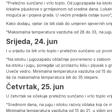
“Pretežno sunčano i vrlo toplo. Od jugozapada ka istoku
lokalne pljuskove s grmljavinom od sredine dana. Lokalno
moguća je i pojava grada. U većini predjela ostaje suvo”,
Kako dodaju, vjetar će biti slab do umjeren sjevernih s
“Maksimalna temperatura vazduha od 28 do 33, na jugu d
Srijeda, 24. jun
I u srijedu će biti vrlo toplo i pretežno sunčano uz prom
“Na istoku i jugozapadu oblačnije povremeno s slabom
ka istoku i jugu, ponegdje uz prolaznu kišu i pljusak s gr
Uveče vedro. Minimalna temperatura vazduha od 15 do 21,
da će maksimalna temperatura biti do 35 stepeni.
Č
etvrtak, 25. jun
U četvrtak se očekuje pretežno sunčano i vrlo toplo vri
“Sredinom dana, na jugu i istoku razvoj oblaka koji će mje
Minimalna temperatura vazduha od 15 do 21, u višim p