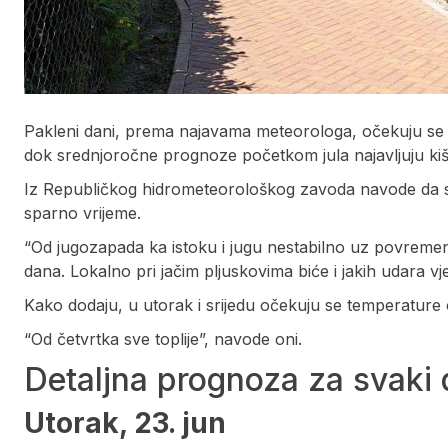
Pakleni dani, prema najavama meteorologa, očekuju se
dok srednjoročne prognoze početkom jula najavljuju kiš
Iz Republičkog hidrometeorološkog zavoda navode da se d
sparno vrijeme.
“Od jugozapada ka istoku i jugu nestabilno uz povremen
dana. Lokalno pri jačim pljuskovima biće i jakih udara vj
Kako dodaju, u utorak i srijedu očekuju se temperature 
“Od četvrtka sve toplije”, navode oni.
Detaljna prognoza za svaki
Utorak, 23. jun