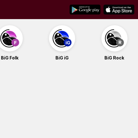
BiG Folk
BiG iG
BiG Rock