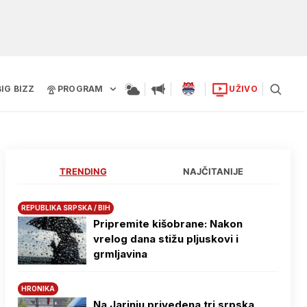
BIG BIZZ
PROGRAM
UŽIVO
TRENDING
NAJČITANIJE
REPUBLIKA SRPSKA / BIH
Pripremite kišobrane: Nakon
vrelog dana stižu pljuskovi i
grmljavina
HRONIKA
Na Јarinju privedena tri srpska