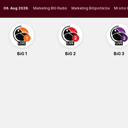
Skip
06. Aug 2026.
Marketing BIG Radio
Marketing BiGportal.ba
Mi smo 
to
content
BiG 1
BiG 2
BiG 3