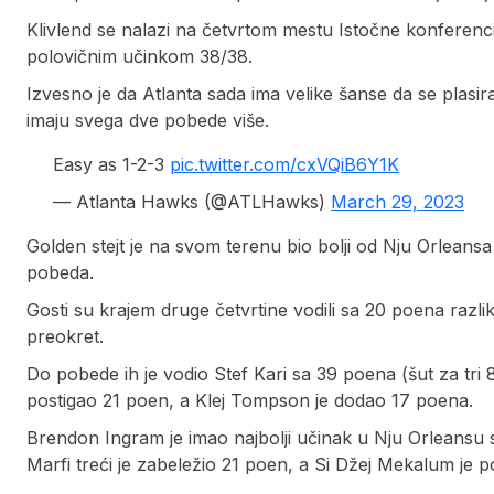
Klivlend se nalazi na četvrtom mestu Istočne konferenci
polovičnim učinkom 38/38.
Izvesno je da Atlanta sada ima velike šanse da se plasira u
imaju svega dve pobede više.
Easy as 1-2-3
pic.twitter.com/cxVQiB6Y1K
— Atlanta Hawks (@ATLHawks)
March 29, 2023
Golden stejt je na svom terenu bio bolji od Nju Orleansa
pobeda.
Gosti su krajem druge četvrtine vodili sa 20 poena razli
preokret.
Do pobede ih je vodio Stef Kari sa 39 poena (šut za tri 
postigao 21 poen, a Klej Tompson je dodao 17 poena.
Brendon Ingram je imao najbolji učinak u Nju Orleansu 
Marfi treći je zabeležio 21 poen, a Si Džej Mekalum je p