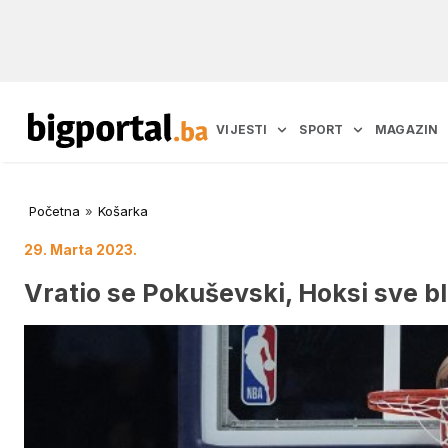
VIJESTI
SPORT
MAGAZIN
Početna
»
Košarka
29. Marta 2023.
Vratio se Pokuševski, Hoksi sve bli