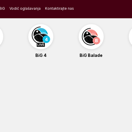
BiG
Vodič oglašavanja
Kontaktirajte nas
BiG 4
BiG Balade