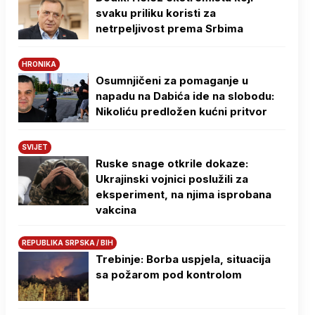
svaku priliku koristi za
netrpeljivost prema Srbima
HRONIKA
Osumnjičeni za pomaganje u
napadu na Dabića ide na slobodu:
Nikoliću predložen kućni pritvor
SVIJET
Ruske snage otkrile dokaze:
Ukrajinski vojnici poslužili za
eksperiment, na njima isprobana
vakcina
REPUBLIKA SRPSKA / BIH
Trebinje: Borba uspjela, situacija
sa požarom pod kontrolom