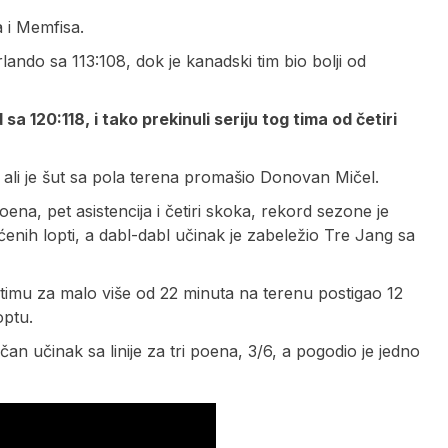
 i Memfisa.
ndo sa 113:108, dok je kanadski tim bio bolji od
a 120:118, i tako prekinuli seriju tog tima od četiri
, ali je šut sa pola terena promašio Donovan Mičel.
ena, pet asistencija i četiri skoka, rekord sezone je
ih lopti, a dabl-dabl učinak je zabeležio Tre Jang sa
imu za malo više od 22 minuta na terenu postigao 12
optu.
čan učinak sa linije za tri poena, 3/6, a pogodio je jedno