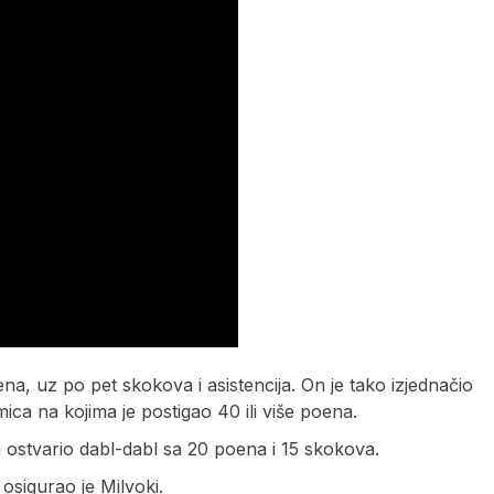
na, uz po pet skokova i asistencija. On je tako izjednačio
ca na kojima je postigao 40 ili više poena.
 ostvario dabl-dabl sa 20 poena i 15 skokova.
osigurao je Milvoki.