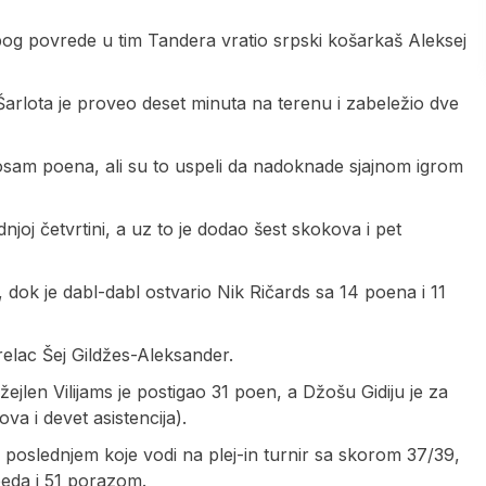
og povrede u tim Tandera vratio srpski košarkaš Aleksej
arlota je proveo deset minuta na terenu i zabeležio dve
 osam poena, ali su to uspeli da nadoknade sjajnom igrom
joj četvrtini, a uz to je dodao šest skokova i pet
 dok je dabl-dabl ostvario Nik Ričards sa 14 poena i 11
relac Šej Gildžes-Aleksander.
ejlen Vilijams je postigao 31 poen, a Džošu Gidiju je za
va i devet asistencija).
poslednjem koje vodi na plej-in turnir sa skorom 37/39,
obeda i 51 porazom.