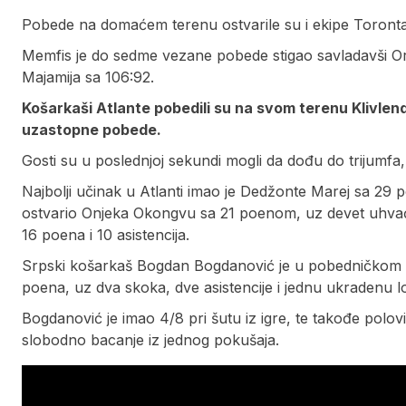
Pobede na domaćem terenu ostvarile su i ekipe Toronta
Memfis je do sedme vezane pobede stigao savladavši Orla
Majamija sa 106:92.
Košarkaši Atlante pobedili su na svom terenu Klivlend s
uzastopne pobede.
Gosti su u poslednjoj sekundi mogli da dođu do trijumfa
Najbolji učinak u Atlanti imao je Dedžonte Marej sa 29 po
ostvario Onjeka Okongvu sa 21 poenom, uz devet uhvaćen
16 poena i 10 asistencija.
Srpski košarkaš Bogdan Bogdanović je u pobedničkom t
poena, uz dva skoka, dve asistencije i jednu ukradenu l
Bogdanović je imao 4/8 pri šutu iz igre, te takođe polovi
slobodno bacanje iz jednog pokušaja.