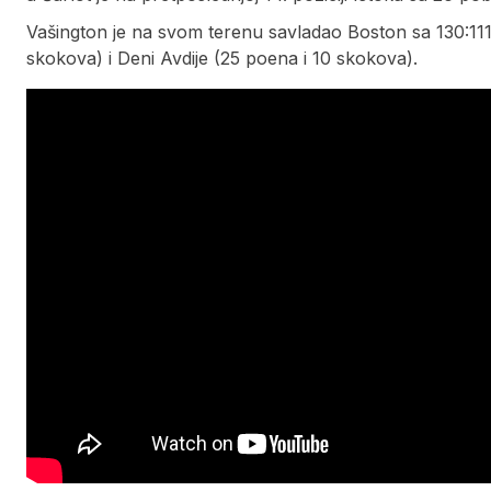
Vašington je na svom terenu savladao Boston sa 130:111,
skokova) i Deni Avdije (25 poena i 10 skokova).