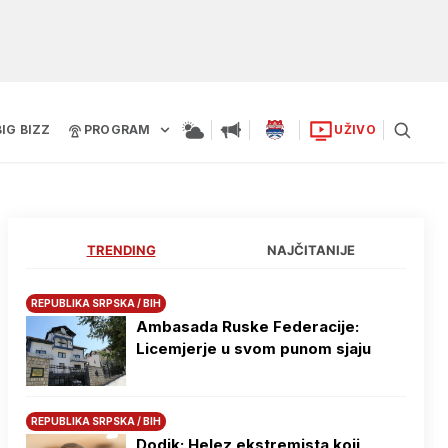
BIG BIZZ
PROGRAM
UŽIVO
TRENDING
NAJČITANIJE
REPUBLIKA SRPSKA / BIH
Ambasada Ruske Federacije:
Licemjerje u svom punom sjaju
REPUBLIKA SRPSKA / BIH
Dodik: Helez ekstremista koji