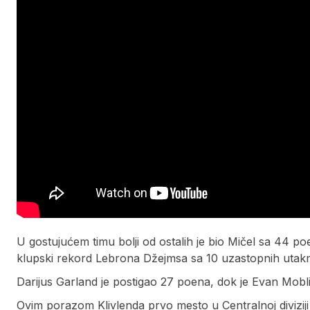
U gostujućem timu bolji od ostalih je bio Mičel sa 44 poe
klupski rekord Lebrona Džejmsa sa 10 uzastopnih utakmi
Darijus Garland je postigao 27 poena, dok je Evan Mobli
Ovim porazom Klivlenda prvo mesto u Centralnoj diviziji 