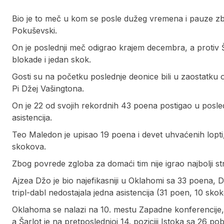
Bio je to meč u kom se posle dužeg vremena i pauze zb
Pokuševski.
On je poslednji meč odigrao krajem decembra, a protiv Š
blokade i jedan skok.
Gosti su na početku poslednje deonice bili u zaostatku
Pi Džej Vašingtona.
On je 22 od svojih rekordnih 43 poena postigao u posledn
asistencija.
Teo Maledon je upisao 19 poena i devet uhvaćenih lopti,
skokova.
Zbog povrede zgloba za domaći tim nije igrao najbolji st
Ajzea Džo je bio najefikasniji u Oklahomi sa 33 poena, Dž
tripl-dabl nedostajala jedna asistencija (31 poen, 10 skoko
Oklahoma se nalazi na 10. mestu Zapadne konferencije, 
a Šarlot je na pretposlednjoj 14. poziciji Istoka sa 26 p