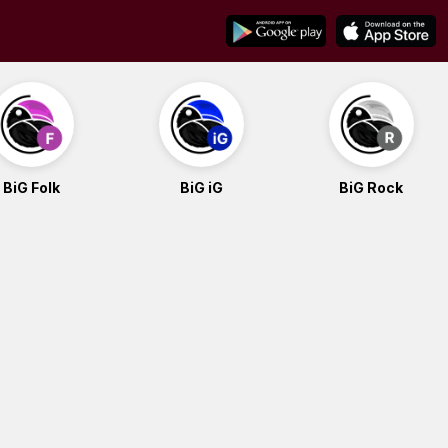
BiG Folk
BiG iG
BiG Rock