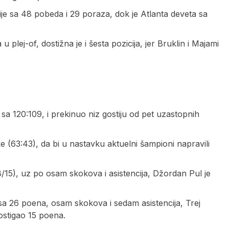
je sa 48 pobeda i 29 poraza, dok je Atlanta deveta sa
 plej-of, dostižna je i šesta pozicija, jer Bruklin i Majami
 sa 120:109, i prekinuo niz gostiju od pet uzastopnih
ke (63:43), da bi u nastavku aktuelni šampioni napravili
8/15), uz po osam skokova i asistencija, Džordan Pul je
sa 26 poena, osam skokova i sedam asistencija, Trej
ostigao 15 poena.