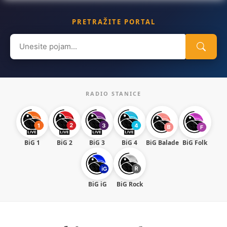
PRETRAŽITE PORTAL
Search
for:
RADIO STANICE
BiG 1
BiG 2
BiG 3
BiG 4
BiG Balade
BiG Folk
BiG iG
BiG Rock