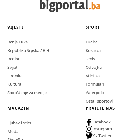
VIJESTI
SPORT
Banja Luka
Fudbal
Republika Srpska / BiH
Košarka
Region
Tenis
Svijet
Odbojka
Hronika
Atletika
Kultura
Formula 1
Saopštenje za medije
Vaterpolo
Ostali sportovi
MAGAZIN
PRATITE NAS
Facebook
Ljubav i seks
Instagram
Moda
X / Twitter
ShowBiz