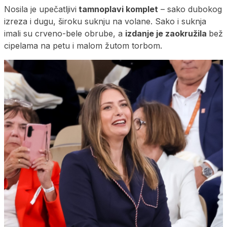
Nosila je upečatljivi
tamnoplavi komplet
– sako dubokog
izreza i dugu, široku suknju na volane. Sako i suknja
imali su crveno-bele obrube, a
izdanje je zaokružila
bež
cipelama na petu i malom žutom torbom.