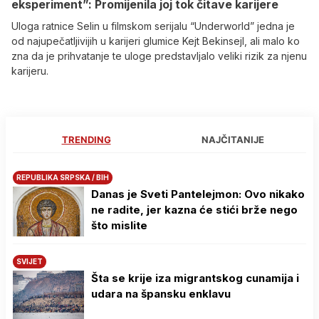
eksperiment”: Promijenila joj tok čitave karijere
Uloga ratnice Selin u filmskom serijalu “Underworld” jedna je
od najupečatljivijih u karijeri glumice Kejt Bekinsejl, ali malo ko
zna da je prihvatanje te uloge predstavljalo veliki rizik za njenu
karijeru.
TRENDING
NAJČITANIJE
REPUBLIKA SRPSKA / BIH
Danas je Sveti Pantelejmon: Ovo nikako
ne radite, jer kazna će stići brže nego
što mislite
SVIJET
Šta se krije iza migrantskog cunamija i
udara na špansku enklavu