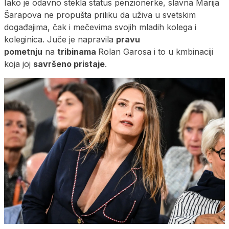
Iako je odavno stekla status penzionerke, slavna Marija
Šarapova ne propušta priliku da uživa u svetskim
događajima, čak i mečevima svojih mladih kolega i
koleginica. Juče je napravila
pravu
pometnju
na
tribinama
Rolan Garosa i to u kmbinaciji
koja joj
savršeno pristaje
.