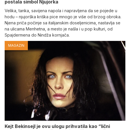
postala simbol Njujorka
Velika, tanka, savijena napola i napravljena da se pojede u
hodu – njujorška kriška pice mnogo je više od brzog obroka.
Njena priča počinje sa italijanskim doseljenicima, nastavlja se
na ulicama Menhetna, a mesto je našla i u pop kulturi, od
Spajdermena do Nindža kornjača.
MAGAZIN
Kejt Bekinsejl je ovu ulogu prihvatila kao “lični