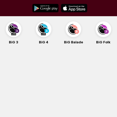
Skip
to
content
BiG 4
BiG Balade
BiG Folk
BiG iG