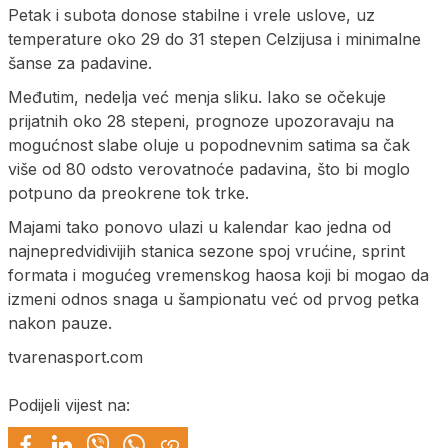
Petak i subota donose stabilne i vrele uslove, uz
temperature oko 29 do 31 stepen Celzijusa i minimalne
šanse za padavine.
Međutim, nedelja već menja sliku. Iako se očekuje
prijatnih oko 28 stepeni, prognoze upozoravaju na
mogućnost slabe oluje u popodnevnim satima sa čak
više od 80 odsto verovatnoće padavina, što bi moglo
potpuno da preokrene tok trke.
Majami tako ponovo ulazi u kalendar kao jedna od
najnepredvidivijih stanica sezone spoj vrućine, sprint
formata i mogućeg vremenskog haosa koji bi mogao da
izmeni odnos snaga u šampionatu već od prvog petka
nakon pauze.
tvarenasport.com
Podijeli vijest na: