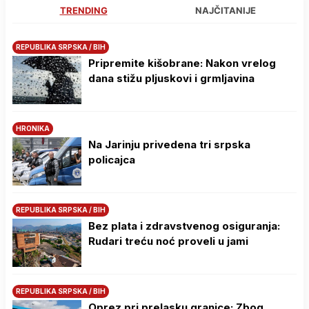
TRENDING
NAJČITANIJE
REPUBLIKA SRPSKA / BIH
Pripremite kišobrane: Nakon vrelog
dana stižu pljuskovi i grmljavina
HRONIKA
Na Јarinju privedena tri srpska
policajca
REPUBLIKA SRPSKA / BIH
Bez plata i zdravstvenog osiguranja:
Rudari treću noć proveli u jami
REPUBLIKA SRPSKA / BIH
Oprez pri prelasku granice: Zbog