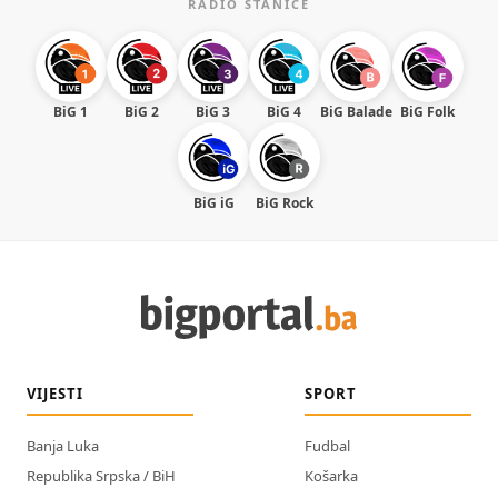
RADIO STANICE
BiG 1
BiG 2
BiG 3
BiG 4
BiG Balade
BiG Folk
BiG iG
BiG Rock
VIJESTI
SPORT
Banja Luka
Fudbal
Republika Srpska / BiH
Košarka