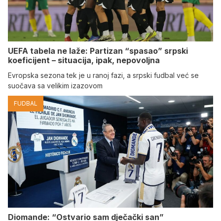
UEFA tabela ne laže: Partizan “spasao” srpski
koeficijent – situacija, ipak, nepovoljna
Evropska sezona tek je u ranoj fazi, a srpski fudbal već se
suočava sa velikim izazovom
FUDBAL
Diomande: “Ostvario sam dječački san”