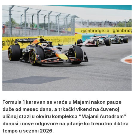
Formula 1 karavan se vraća u Majami nakon pauze
duže od mesec dana, a trkački vikend na čuvenoj
uličnoj stazi u okviru kompleksa “Majami Autodrom”
donosi i nove odgovore na pitanje ko trenutno diktira
tempo u sezoni 2026.