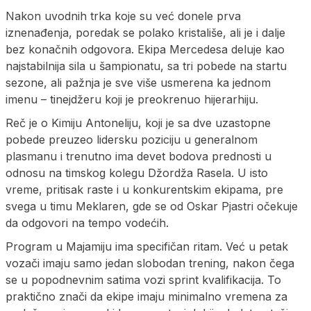
Nakon uvodnih trka koje su već donele prva
iznenađenja, poredak se polako kristališe, ali je i dalje
bez konačnih odgovora. Ekipa Mercedesa deluje kao
najstabilnija sila u šampionatu, sa tri pobede na startu
sezone, ali pažnja je sve više usmerena ka jednom
imenu – tinejdžeru koji je preokrenuo hijerarhiju.
Reč je o Kimiju Antoneliju, koji je sa dve uzastopne
pobede preuzeo lidersku poziciju u generalnom
plasmanu i trenutno ima devet bodova prednosti u
odnosu na timskog kolegu Džordža Rasela. U isto
vreme, pritisak raste i u konkurentskim ekipama, pre
svega u timu Meklaren, gde se od Oskar Pjastri očekuje
da odgovori na tempo vodećih.
Program u Majamiju ima specifičan ritam. Već u petak
vozači imaju samo jedan slobodan trening, nakon čega
se u popodnevnim satima vozi sprint kvalifikacija. To
praktično znači da ekipe imaju minimalno vremena za