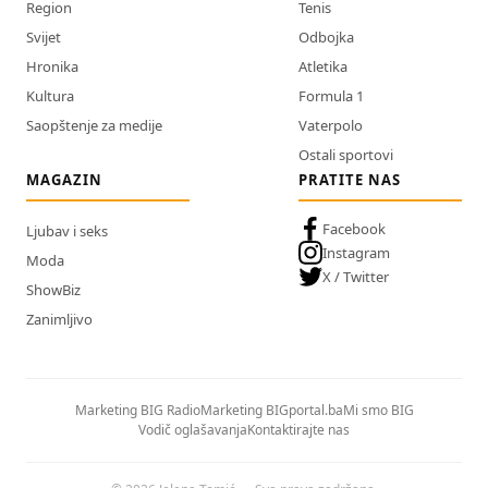
Region
Tenis
Svijet
Odbojka
Hronika
Atletika
Kultura
Formula 1
Saopštenje za medije
Vaterpolo
Ostali sportovi
MAGAZIN
PRATITE NAS
Facebook
Ljubav i seks
Instagram
Moda
X / Twitter
ShowBiz
Zanimljivo
Marketing BIG Radio
Marketing BIGportal.ba
Mi smo BIG
Vodič oglašavanja
Kontaktirajte nas