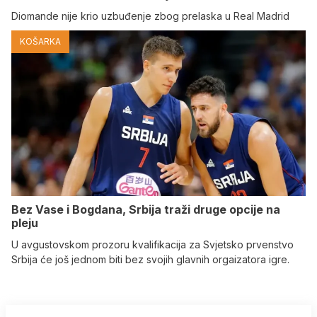
Diomande nije krio uzbuđenje zbog prelaska u Real Madrid
KOŠARKA
Bez Vase i Bogdana, Srbija traži druge opcije na
pleju
U avgustovskom prozoru kvalifikacija za Svjetsko prvenstvo
Srbija će još jednom biti bez svojih glavnih orgaizatora igre.