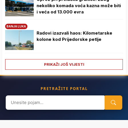
nekoliko komada voća kazna može biti
i veća od 13.000 evra
BANJA LUKA
Radovi izazvali haos: Kilometarske
kolone kod Prijedorske petlje
PRIKAŽI JOŠ VIJESTI
PRETRAŽITE PORTAL
Search
for: