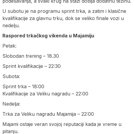
podešavanja, a svaki krug na stazi dobija dodatnu težinu.
U subotu je na programu sprint trka, a zatim i klasične
kvalifikacije za glavnu trku, dok se veliko finale vozi u
nedelju.
Raspored trkačkog vikenda u Majamiju
Petak:
Slobodan trening – 18.30
Sprint kvalifikacije – 22:30
Subota:
Sprint trka – 18:00
Kvalifikacije za Veliku nagradu – 22:00
Nedelja:
Trka za Veliku nagradu Majamija – 22:00
Majami ostaje veran svojoj reputaciji kada je vreme u
pitanju.