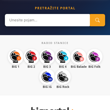
PRETRAŽITE PORTAL
Search
for:
RADIO STANICE
BiG 1
BiG 2
BiG 3
BiG 4
BiG Balade
BiG Folk
BiG iG
BiG Rock