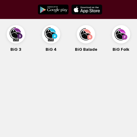
Skip
to
content
BiG 4
BiG Balade
BiG Folk
BiG iG