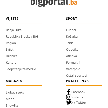
VIJESTI
SPORT
Banja Luka
Fudbal
Republika Srpska / BiH
Košarka
Region
Tenis
Svijet
Odbojka
Hronika
Atletika
Kultura
Formula 1
Saopštenje za medije
Vaterpolo
Ostali sportovi
MAGAZIN
PRATITE NAS
Facebook
Ljubav i seks
Instagram
Moda
X / Twitter
ShowBiz