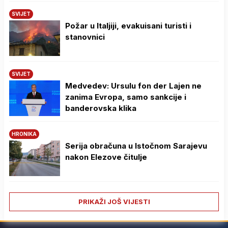
SVIJET
Požar u Italjiji, evakuisani turisti i
stanovnici
SVIJET
Medvedev: Ursulu fon der Lajen ne
zanima Evropa, samo sankcije i
banderovska klika
HRONIKA
Serija obračuna u Istočnom Sarajevu
nakon Elezove čitulje
PRIKAŽI JOŠ VIJESTI