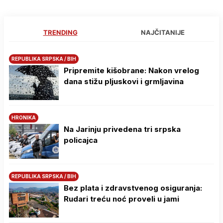
TRENDING
NAJČITANIJE
REPUBLIKA SRPSKA / BIH
Pripremite kišobrane: Nakon vrelog
dana stižu pljuskovi i grmljavina
HRONIKA
Na Јarinju privedena tri srpska
policajca
REPUBLIKA SRPSKA / BIH
Bez plata i zdravstvenog osiguranja:
Rudari treću noć proveli u jami