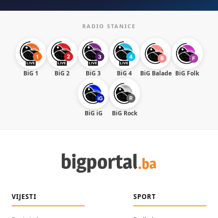
RADIO STANICE
BiG 1
BiG 2
BiG 3
BiG 4
BiG Balade
BiG Folk
BiG iG
BiG Rock
VIJESTI
SPORT