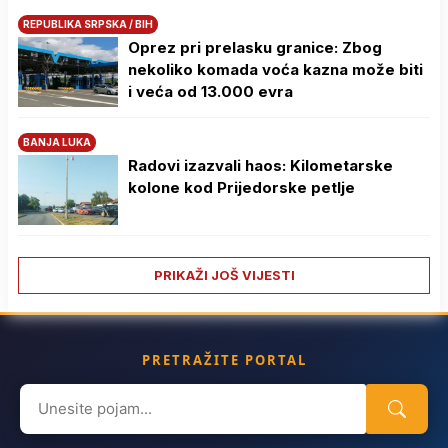
REPUBLIKA SRPSKA / BIH
Oprez pri prelasku granice: Zbog
nekoliko komada voća kazna može biti
i veća od 13.000 evra
BANJA LUKA
Radovi izazvali haos: Kilometarske
kolone kod Prijedorske petlje
PRIKAŽI JOŠ VIJESTI
PRETRAŽITE PORTAL
Search
for: