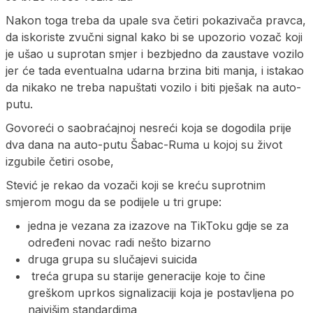
Nakon toga treba da upale sva četiri pokazivača pravca,
da iskoriste zvučni signal kako bi se upozorio vozač koji
je ušao u suprotan smjer i bezbjedno da zaustave vozilo
jer će tada eventualna udarna brzina biti manja, i istakao
da nikako ne treba napuštati vozilo i biti pješak na auto-
putu.
Govoreći o saobraćajnoj nesreći koja se dogodila prije
dva dana na auto-putu Šabac-Ruma u kojoj su život
izgubile četiri osobe,
Stević je rekao da vozači koji se kreću suprotnim
smjerom mogu da se podijele u tri grupe:
jedna je vezana za izazove na TikToku gdje se za
određeni novac radi nešto bizarno
druga grupa su slučajevi suicida
treća grupa su starije generacije koje to čine
greškom uprkos signalizaciji koja je postavljena po
najvišim standardima