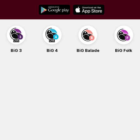
Skip
to
content
BiG 3
BiG 4
BiG Balade
BiG Folk