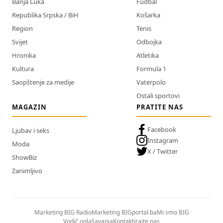
Banja Luka
Fudbal
Republika Srpska / BiH
Košarka
Region
Tenis
Svijet
Odbojka
Hronika
Atletika
Kultura
Formula 1
Saopštenje za medije
Vaterpolo
Ostali sportovi
MAGAZIN
PRATITE NAS
Facebook
Ljubav i seks
Instagram
Moda
X / Twitter
ShowBiz
Zanimljivo
Marketing BIG Radio
Marketing BIGportal.ba
Mi smo BIG
Vodič oglašavanja
Kontaktirajte nas