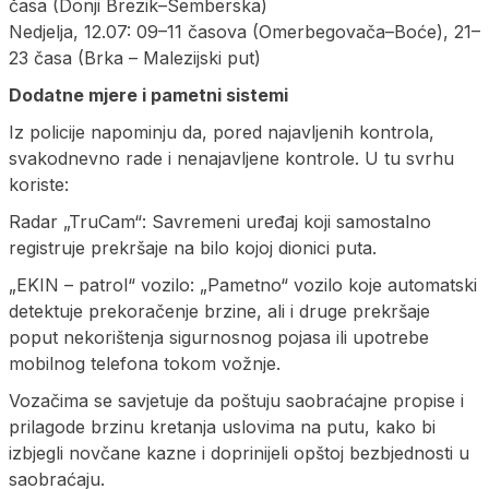
časa (Donji Brezik–Semberska)
Nedjelja, 12.07: 09–11 časova (Omerbegovača–Boće), 21–
23 časa (Brka – Malezijski put)
Dodatne mjere i pametni sistemi
Iz policije napominju da, pored najavljenih kontrola,
svakodnevno rade i nenajavljene kontrole. U tu svrhu
koriste:
Radar „TruCam“: Savremeni uređaj koji samostalno
registruje prekršaje na bilo kojoj dionici puta.
„EKIN – patrol“ vozilo: „Pametno“ vozilo koje automatski
detektuje prekoračenje brzine, ali i druge prekršaje
poput nekorištenja sigurnosnog pojasa ili upotrebe
mobilnog telefona tokom vožnje.
Vozačima se savjetuje da poštuju saobraćajne propise i
prilagode brzinu kretanja uslovima na putu, kako bi
izbjegli novčane kazne i doprinijeli opštoj bezbjednosti u
saobraćaju.