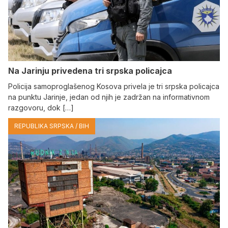
Na Јarinju privedena tri srpska policajca
Policija samoproglašenog Kosova privela je tri srpska policajca
na punktu Јarinje, jedan od njih je zadržan na informativnom
razgovoru, dok […]
REPUBLIKA SRPSKA / BIH