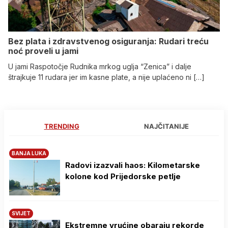
Bez plata i zdravstvenog osiguranja: Rudari treću
noć proveli u jami
U jami Raspotočje Rudnika mrkog uglja “Zenica” i dalje
štrajkuje 11 rudara jer im kasne plate, a nije uplaćeno ni […]
TRENDING
NAJČITANIJE
BANJA LUKA
Radovi izazvali haos: Kilometarske
kolone kod Prijedorske petlje
SVIJET
Ekstremne vrućine obaraju rekorde