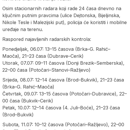
Osim stacionarnih radara koji rade 24 časa dnevno na
ključnim putnim pravcima (ulice Dejtonska, Bijeljinska,
Nikole Tesle i Malezijski put), policija će koristiti i mobilne
uređaje na terenu.
Raspored najavljenih radarskih kontrola:
Ponedjeljak, 06.07: 13–15 časova (Brka–G. Rahić–
Maoča), 21–23 časa (Dubrave–Cerik)
Utorak, 07.07: 09–11 časova (Donji Brezik–Semberska),
22–00 časa (Potočari–Stanovi–Ražljevo)
Srijeda, 08.07: 12–14 časova (Brod–Bukvik), 21–23 časa
(Brka–G. Rahić–Maoča)
Četvrtak, 09.07: 13–15 časova (Potočari–Dubravice), 22–
00 časa (Bukvik–Cerik)
Petak, 10.07: 12–14 časova (4. Juli–Boće), 21–23 časa
(Brod–Bukvik)
Subota, 11.07: 10–12 časova (Potočari–Ražljevo), 22–00