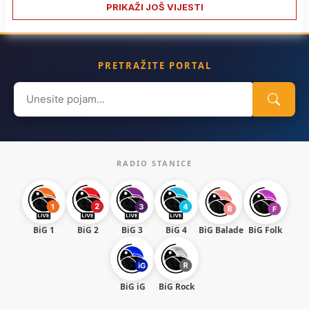
PRIKAŽI JOŠ VIJESTI
PRETRAŽITE PORTAL
Search
for:
RADIO STANICE
BiG 1
BiG 2
BiG 3
BiG 4
BiG Balade
BiG Folk
BiG iG
BiG Rock