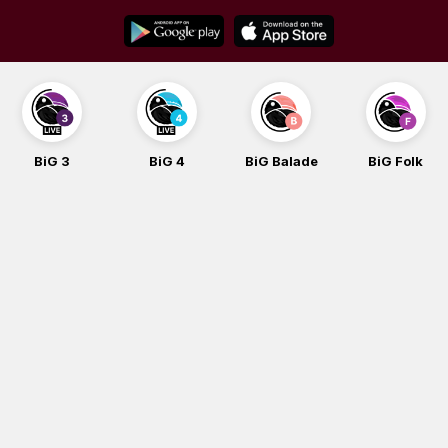
Skip
to
content
BiG 3
BiG 4
BiG Balade
BiG Folk