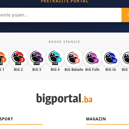
PRETRAŽITE PORTAL
ch
RADIO STANICE
G 1
BiG 2
BiG 3
BiG 4
BiG Balade
BiG Folk
BiG iG
BiG
SPORT
MAGAZIN