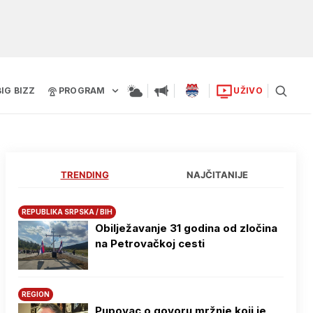
BIG BIZZ
PROGRAM
UŽIVO
TRENDING
NAJČITANIJE
REPUBLIKA SRPSKA / BIH
Obilježavanje 31 godina od zločina
na Petrovačkoj cesti
REGION
Pupovac o govoru mržnje koji je