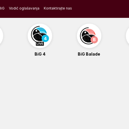
BiG
Vodič oglašavanja
Kontaktirajte nas
BiG 4
BiG Balade