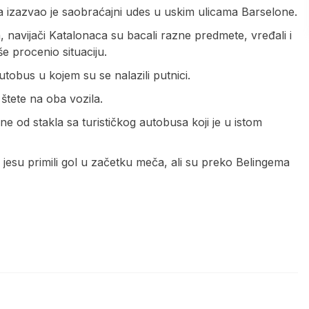
a izazvao je saobraćajni udes u uskim ulicama Barselone.
navijači Katalonaca su bacali razne predmete, vređali i
še procenio situaciju.
tobus u kojem su se nalazili putnici.
 štete na oba vozila.
ne od stakla sa turističkog autobusa koji je u istom
i jesu primili gol u začetku meča, ali su preko Belingema