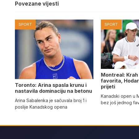
Povezane vijesti
SPORT
SPORT
Montreal: Krah
favorita, Hodar
Toronto: Arina spasla krunu i
prijeti
nastavila dominaciju na betonu
Kanadski open u M
Arina Sabalenka je sačuvala broj 1 i
bez još jednog fav
poslije Kanadskog opena