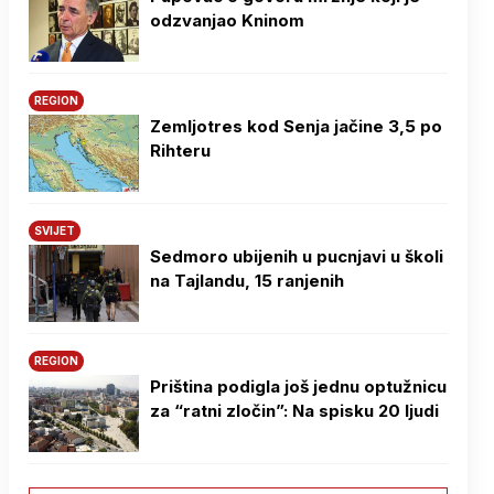
odzvanjao Kninom
REGION
Zemljotres kod Senja jačine 3,5 po
Rihteru
SVIJET
Sedmoro ubijenih u pucnjavi u školi
na Tajlandu, 15 ranjenih
REGION
Priština podigla još jednu optužnicu
za “ratni zločin”: Na spisku 20 ljudi