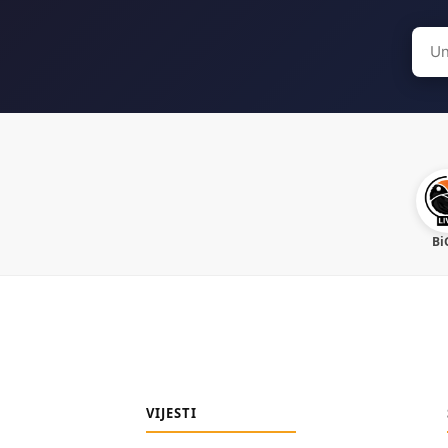
Sear
for:
Bi
VIJESTI