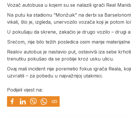
Vozač autobusa u kojem su se nalazili igrači Real Marid
Na putu ka stadionu “Monžuik” na derbi sa Barselonom, 
vikali, što je, izgleda, unervozilo vozača koji je potom lo
U pokušaju da skrene, zakačio je drugo vozilo – drugi au
Srećom, nije bilo težih posledica osim manje materijalne
Realov autobus je nastavio put, ostavivši iza sebe krhoti
trenutku pokušao da se probije kroz usku ulicu.
Ovaj mali incident nije poremetio fokus igrača Reala, koj
uzvratili – za pobedu u najvažnijoj utakmici.
Podijeli vijest na: