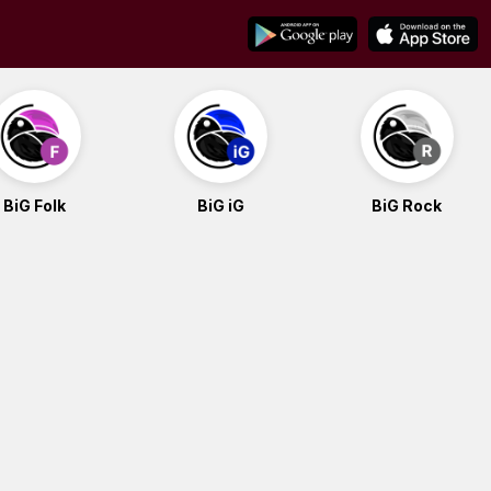
BiG Folk
BiG iG
BiG Rock