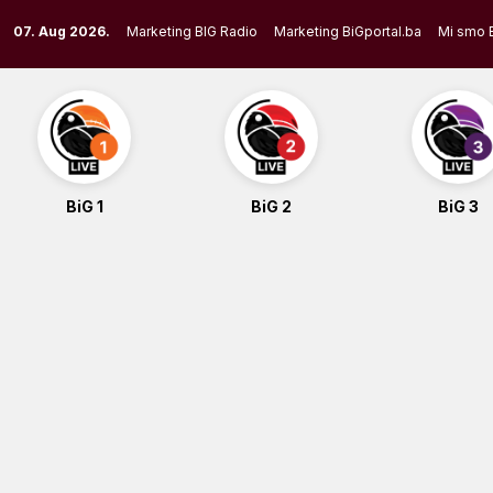
Skip
07. Aug 2026.
Marketing BIG Radio
Marketing BiGportal.ba
Mi smo 
to
content
BiG 1
BiG 2
BiG 3