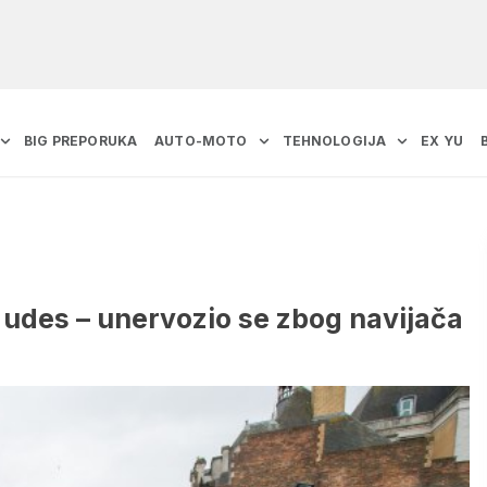
BIG PREPORUKA
AUTO-MOTO
TEHNOLOGIJA
EX YU
udes – unervozio se zbog navijača