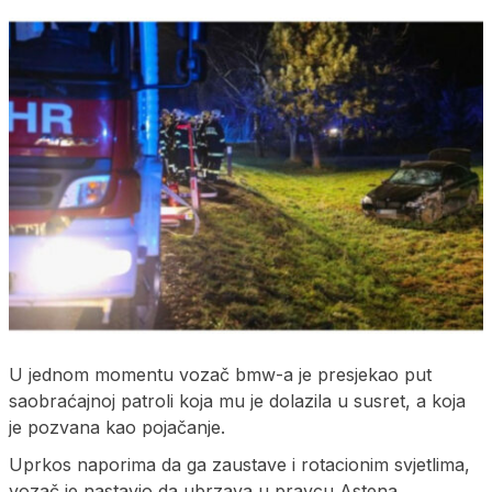
U jednom momentu vozač bmw-a je presjekao put
saobraćajnoj patroli koja mu je dolazila u susret, a koja
je pozvana kao pojačanje.
Uprkos naporima da ga zaustave i rotacionim svjetlima,
vozač je nastavio da ubrzava u pravcu Astena.