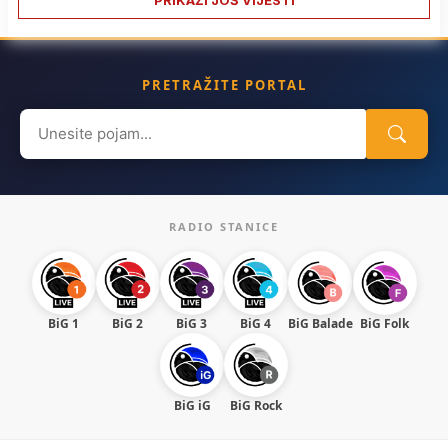
PRIKAŽI JOŠ VIJESTI
PRETRAŽITE PORTAL
Search
for:
RADIO STANICE
BiG 1
BiG 2
BiG 3
BiG 4
BiG Balade
BiG Folk
BiG iG
BiG Rock