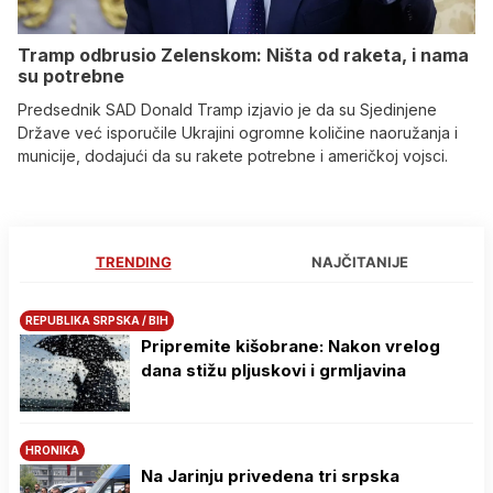
Tramp odbrusio Zelenskom: Ništa od raketa, i nama
su potrebne
Predsednik SAD Donald Tramp izjavio je da su Sjedinjene
Države već isporučile Ukrajini ogromne količine naoružanja i
municije, dodajući da su rakete potrebne i američkoj vojsci.
TRENDING
NAJČITANIJE
REPUBLIKA SRPSKA / BIH
Pripremite kišobrane: Nakon vrelog
dana stižu pljuskovi i grmljavina
HRONIKA
Na Јarinju privedena tri srpska