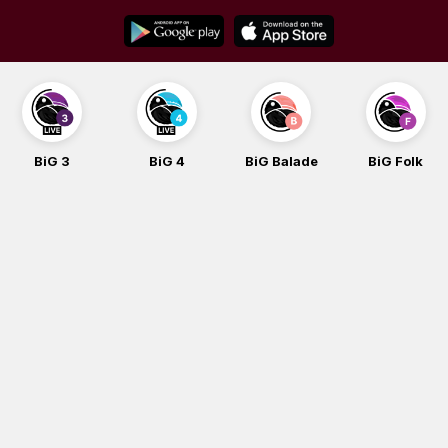
Skip
to
content
BiG 3
BiG 4
BiG Balade
BiG Folk