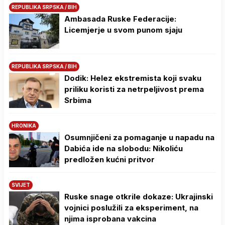
REPUBLIKA SRPSKA / BIH
Ambasada Ruske Federacije:
Licemjerje u svom punom sjaju
REPUBLIKA SRPSKA / BIH
Dodik: Helez ekstremista koji svaku
priliku koristi za netrpeljivost prema
Srbima
HRONIKA
Osumnjičeni za pomaganje u napadu na
Dabića ide na slobodu: Nikoliću
predložen kućni pritvor
SVIJET
Ruske snage otkrile dokaze: Ukrajinski
vojnici poslužili za eksperiment, na
njima isprobana vakcina