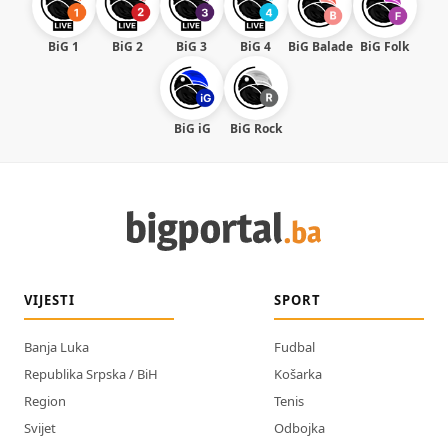
BiG 1
BiG 2
BiG 3
BiG 4
BiG Balade
BiG Folk
BiG iG
BiG Rock
VIJESTI
SPORT
Banja Luka
Fudbal
Republika Srpska / BiH
Košarka
Region
Tenis
Svijet
Odbojka