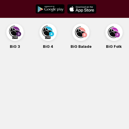
Skip
to
content
BiG 3
BiG 4
BiG Balade
BiG Folk