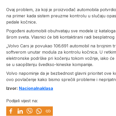
Ovaj problem, za koji je proizvođač automobila potvrdio
na primer kada sistem preuzme kontrolu u slučaju opa
pedale kočnice.
Pogođeni automobili obuhvataju sve modele iz kataloga
širom sveta. Vlasnici će biti kontaktirani radi besplatnog
„Volvo Cars je povukao 106.691 automobil na brojnim tr
softverom unutar modula za kontrolu kočnica. U retkim
elektronske podrške pri kočenju tokom vožnje, iako će 
se u saopštenju švedkso-kineske kompanije.
Volvo napominje da je bezbednost glavni prioritet ove k
ovo povlačenje kako bismo sprečili probleme i neprijatnos
Izvor:
Nacionalnaklasa
Podijeli vijest na: