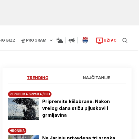
BIG BIZZ
PROGRAM
UŽIVO
TRENDING
NAJČITANIJE
REPUBLIKA SRPSKA / BIH
Pripremite kišobrane: Nakon
vrelog dana stižu pljuskovi i
grmljavina
HRONIKA
Na Јarinju privedena tri srpska