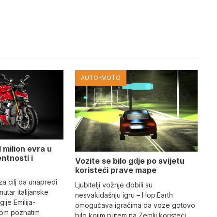
AUTO-MOTO
 milion evra u
ntnosti i
Vozite se bilo gdje po svijetu
koristeći prave mape
 za cilj da unapredi
Ljubitelji vožnje dobili su
utar italijanske
nesvakidašnju igru – Hop.Earth
ije Emilija-
omogućava igračima da voze gotovo
dom poznatim
bilo kojim putem na Zemlji koristeći