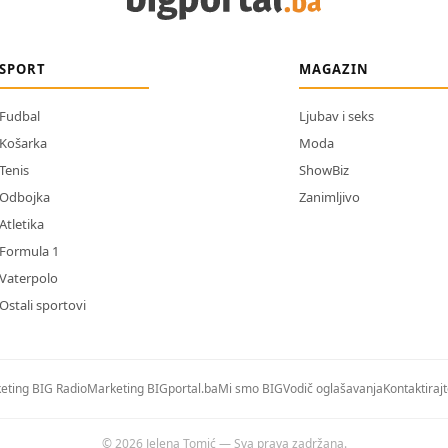
SPORT
MAGAZIN
Fudbal
Ljubav i seks
Košarka
Moda
Tenis
ShowBiz
Odbojka
Zanimljivo
Atletika
Formula 1
Vaterpolo
Ostali sportovi
eting BIG Radio
Marketing BIGportal.ba
Mi smo BIG
Vodič oglašavanja
Kontaktiraj
© 2026 Jelena Tomić — Sva prava zadržana.