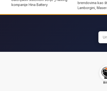
brendovima kao što
kompanije Hina Battery
Lamborgini, Masera
Sear
for:
Bi