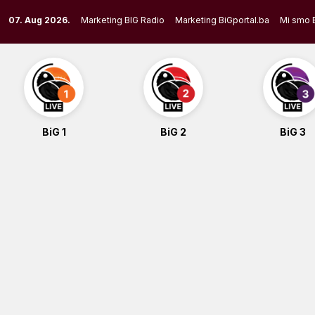
Skip
07. Aug 2026.
Marketing BIG Radio
Marketing BiGportal.ba
Mi smo 
to
content
BiG 1
BiG 2
BiG 3