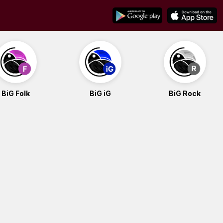
BiG Folk
BiG iG
BiG Rock