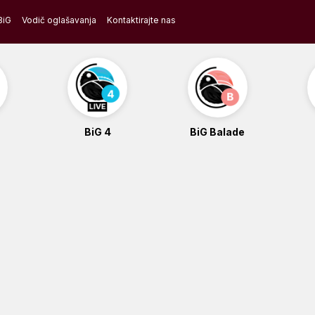
BiG
Vodič oglašavanja
Kontaktirajte nas
BiG 4
BiG Balade