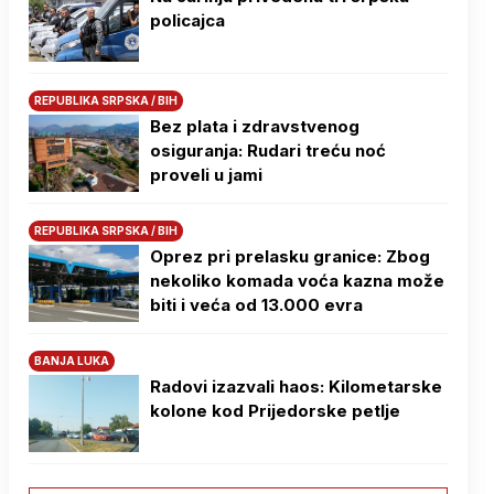
policajca
REPUBLIKA SRPSKA / BIH
Bez plata i zdravstvenog
osiguranja: Rudari treću noć
proveli u jami
REPUBLIKA SRPSKA / BIH
Oprez pri prelasku granice: Zbog
nekoliko komada voća kazna može
biti i veća od 13.000 evra
BANJA LUKA
Radovi izazvali haos: Kilometarske
kolone kod Prijedorske petlje