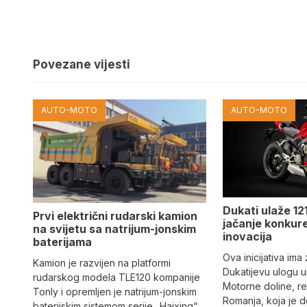
Povezane vijesti
AUTO-MOTO
AUTO-MOTO
Dukati ulaže 121
Prvi električni rudarski kamion
jačanje konkure
na svijetu sa natrijum-jonskim
inovacija
baterijama
Ova inicijativa ima
Kamion je razvijen na platformi
Dukatijevu ulogu un
rudarskog modela TLE120 kompanije
Motorne doline, reg
Tonly i opremljen je natrijum-jonskim
Romanja, koja je 
baterijskim sistemom serije „Haixing“