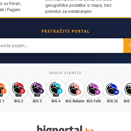
 su Ferari,
geografske podatke iz mapa, bez
ti i Pagani
potrebe za instaliranjem
PRETRAŽITE PORTAL
ch
RADIO STANICE
G 1
BiG 2
BiG 3
BiG 4
BiG Balade
BiG Folk
BiG iG
BiG