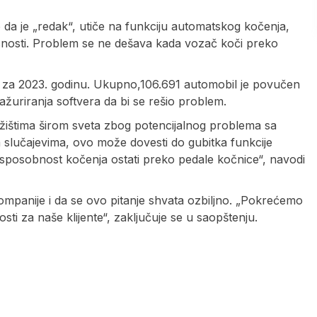
 da je „redak“, utiče na funkciju automatskog kočenja,
snosti. Problem se ne dešava kada vozač koči preko
 za 2023. godinu. Ukupno,106.691 automobil je povučen
 ažuriranja softvera da bi se rešio problem.
žištima širom sveta zbog potencijalnog problema sa
 slučajevima, ovo može dovesti do gubitka funkcije
sposobnost kočenja ostati preko pedale kočnice“, navodi
ompanije i da se ovo pitanje shvata ozbiljno. „Pokrećemo
ti za naše klijente“, zaključuje se u saopštenju.