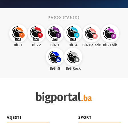
RADIO STANICE
BiG 1
BiG 2
BiG 3
BiG 4
BiG Balade
BiG Folk
BiG iG
BiG Rock
VIJESTI
SPORT