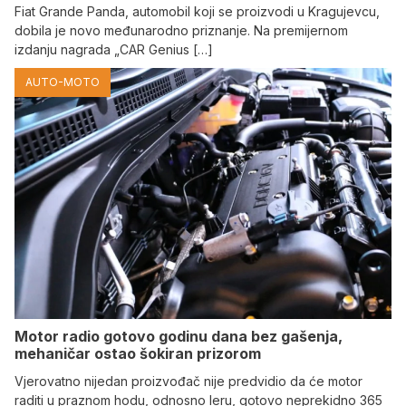
Fiat Grande Panda, automobil koji se proizvodi u Kragujevcu,
dobila je novo međunarodno priznanje. Na premijernom
izdanju nagrada „CAR Genius […]
AUTO-MOTO
Motor radio gotovo godinu dana bez gašenja,
mehaničar ostao šokiran prizorom
Vjerovatno nijedan proizvođač nije predvidio da će motor
raditi u praznom hodu, odnosno leru, gotovo neprekidno 365