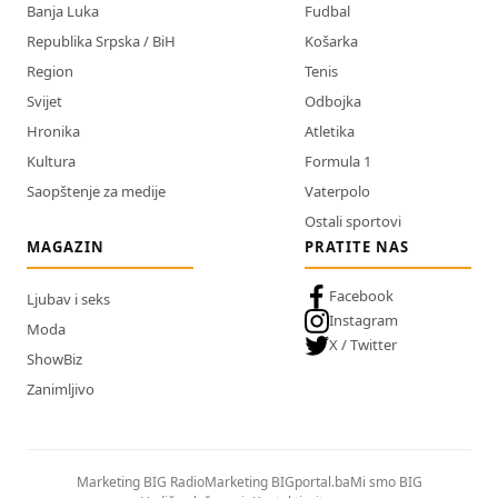
Banja Luka
Fudbal
Republika Srpska / BiH
Košarka
Region
Tenis
Svijet
Odbojka
Hronika
Atletika
Kultura
Formula 1
Saopštenje za medije
Vaterpolo
Ostali sportovi
MAGAZIN
PRATITE NAS
Facebook
Ljubav i seks
Instagram
Moda
X / Twitter
ShowBiz
Zanimljivo
Marketing BIG Radio
Marketing BIGportal.ba
Mi smo BIG