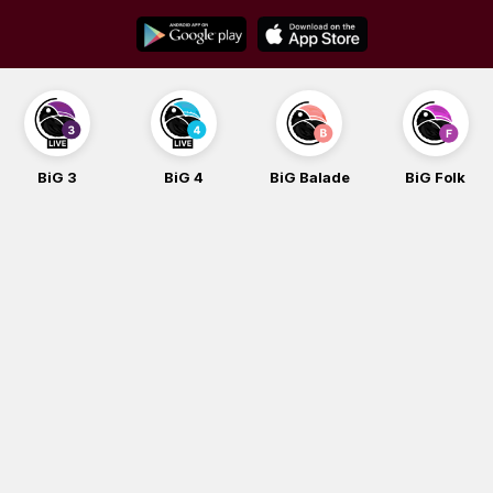
Skip
to
content
BiG 3
BiG 4
BiG Balade
BiG Folk