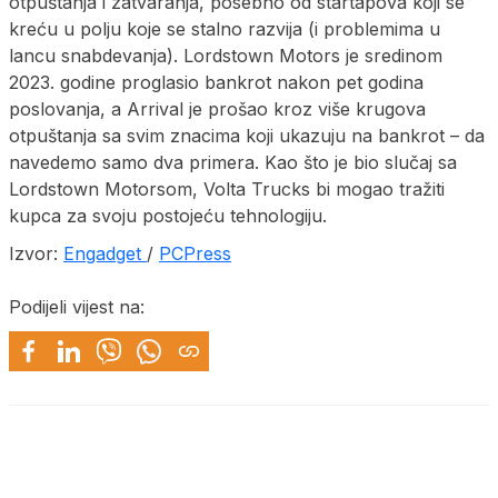
otpuštanja i zatvaranja, posebno od startapova koji se
kreću u polju koje se stalno razvija (i problemima u
lancu snabdevanja). Lordstown Motors je sredinom
2023. godine proglasio bankrot nakon pet godina
poslovanja, a Arrival je prošao kroz više krugova
otpuštanja sa svim znacima koji ukazuju na bankrot – da
navedemo samo dva primera. Kao što je bio slučaj sa
Lordstown Motorsom, Volta Trucks bi mogao tražiti
kupca za svoju postojeću tehnologiju.
Izvor:
Engadget
/
PCPress
Podijeli vijest na: