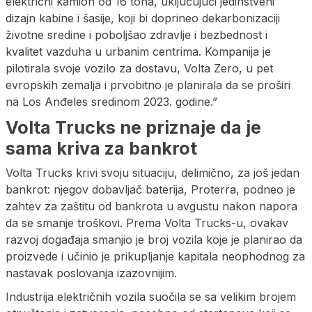
električni kamion od 16 tona, uključujući jedinstveni
dizajn kabine i šasije, koji bi doprineo dekarbonizaciji
životne sredine i poboljšao zdravlje i bezbednost i
kvalitet vazduha u urbanim centrima. Kompanija je
pilotirala svoje vozilo za dostavu, Volta Zero, u pet
evropskih zemalja i prvobitno je planirala da se proširi
na Los Anđeles sredinom 2023. godine.”
Volta Trucks ne priznaje da je
sama kriva za bankrot
Volta Trucks krivi svoju situaciju, delimično, za još jedan
bankrot: njegov dobavljač baterija, Proterra, podneo je
zahtev za zaštitu od bankrota u avgustu nakon napora
da se smanje troškovi. Prema Volta Trucks-u, ovakav
razvoj događaja smanjio je broj vozila koje je planirao da
proizvede i učinio je prikupljanje kapitala neophodnog za
nastavak poslovanja izazovnijim.
Industrija električnih vozila suočila se sa velikim brojem