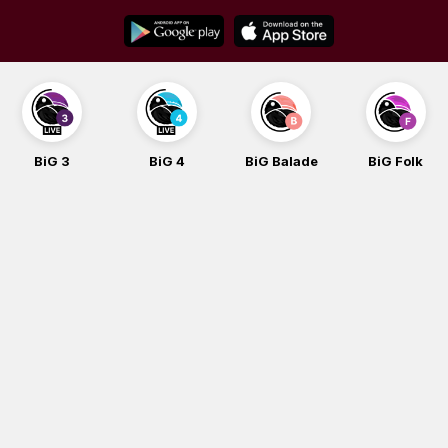
Skip
to
content
BiG 3
BiG 4
BiG Balade
BiG Folk