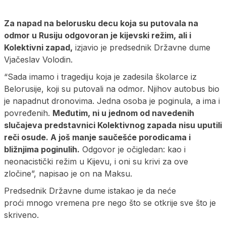
Za napad na belorusku decu koja su putovala na
odmor u Rusiju odgovoran je kijevski režim, ali i
Kolektivni zapad,
izjavio je predsednik Državne dume
Vjačeslav Volodin.
“Sada imamo i tragediju koja je zadesila školarce iz
Belorusije, koji su putovali na odmor. Njihov autobus bio
je napadnut dronovima. Jedna osoba je poginula, a ima i
povređenih.
Međutim, ni u jednom od navedenih
slučajeva predstavnici Kolektivnog zapada nisu uputili
reči osude. A još manje saučešće porodicama i
bližnjima poginulih.
Odgovor je očigledan: kao i
neonacistički režim u Kijevu, i oni su krivi za ove
zločine”, napisao je on na Maksu.
Predsednik Državne dume istakao je da neće
proći mnogo vremena pre nego što se otkrije sve što je
skriveno.