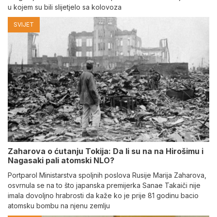
u kojem su bili slijetjelo sa kolovoza
SVIJET
Zaharova o ćutanju Tokija: Da li su na na Hirošimu i
Nagasaki pali atomski NLO?
Portparol Ministarstva spoljnih poslova Rusije Marija Zaharova,
osvrnula se na to što japanska premijerka Sanae Takaiči nije
imala dovoljno hrabrosti da kaže ko je prije 81 godinu bacio
atomsku bombu na njenu zemlju