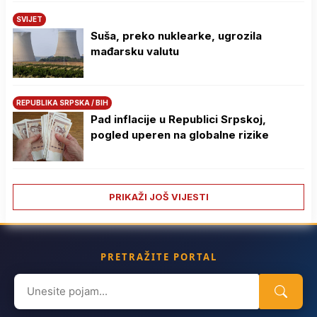
SVIJET
Suša, preko nuklearke, ugrozila
mađarsku valutu
REPUBLIKA SRPSKA / BIH
Pad inflacije u Republici Srpskoj,
pogled uperen na globalne rizike
PRIKAŽI JOŠ VIJESTI
PRETRAŽITE PORTAL
Search
for: