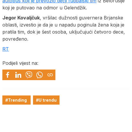
autobus koji je prevozio dečji fudbalski tim
iz Belorusije
koji je putovao na odmor u Gelendžik.
Jegor Kovaljčuk
, vršilac dužnosti guvernera Brjanske
oblasti, izvestio je da je u napadu poginula žena koja je
pratila tim, dok je šest osoba, uključujući četvoro dece,
povređeno.
RT
Podijeli vijest na:
#Trending
#U trendu