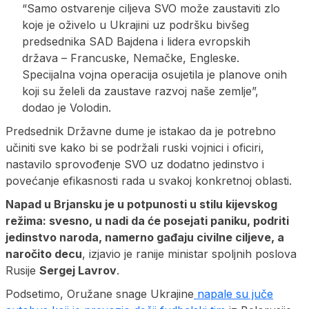
“Samo ostvarenje ciljeva SVO može zaustaviti zlo
koje je oživelo u Ukrajini uz podršku bivšeg
predsednika SAD Bajdena i lidera evropskih
država – Francuske, Nemačke, Engleske.
Specijalna vojna operacija osujetila je planove onih
koji su želeli da zaustave razvoj naše zemlje”,
dodao je Volodin.
Predsednik Državne dume je istakao da je potrebno
učiniti sve kako bi se podržali ruski vojnici i oficiri,
nastavilo sprovođenje SVO uz dodatno jedinstvo i
povećanje efikasnosti rada u svakoj konkretnoj oblasti.
Napad u Brjansku je u potpunosti u stilu kijevskog
režima: svesno, u nadi da će posejati paniku, podriti
jedinstvo naroda, namerno gađaju civilne ciljeve, a
naročito decu
, izjavio je ranije ministar spoljnih poslova
Rusije
Sergej Lavrov
.
Podsetimo, Oružane snage Ukrajine
napale su juče