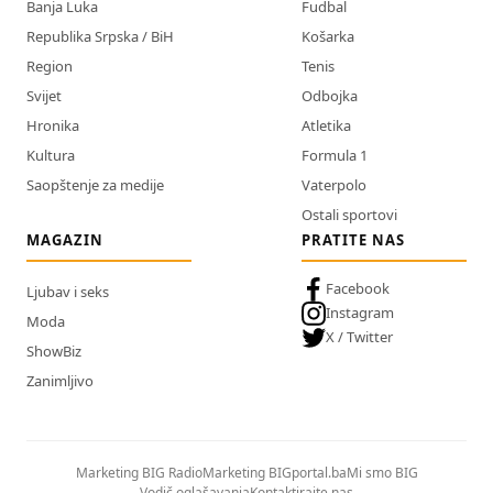
Banja Luka
Fudbal
Republika Srpska / BiH
Košarka
Region
Tenis
Svijet
Odbojka
Hronika
Atletika
Kultura
Formula 1
Saopštenje za medije
Vaterpolo
Ostali sportovi
MAGAZIN
PRATITE NAS
Facebook
Ljubav i seks
Instagram
Moda
X / Twitter
ShowBiz
Zanimljivo
Marketing BIG Radio
Marketing BIGportal.ba
Mi smo BIG
Vodič oglašavanja
Kontaktirajte nas