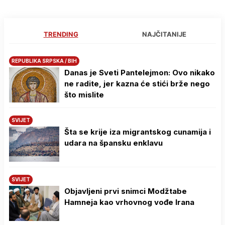
TRENDING
NAJČITANIJE
REPUBLIKA SRPSKA / BIH
Danas je Sveti Pantelejmon: Ovo nikako
ne radite, jer kazna će stići brže nego
što mislite
SVIJET
Šta se krije iza migrantskog cunamija i
udara na špansku enklavu
SVIJET
Objavljeni prvi snimci Modžtabe
Hamneja kao vrhovnog vođe Irana