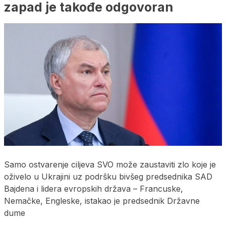
zapad je takođe odgovoran
Samo ostvarenje ciljeva SVO može zaustaviti zlo koje je
oživelo u Ukrajini uz podršku bivšeg predsednika SAD
Bajdena i lidera evropskih država – Francuske,
Nemačke, Engleske, istakao je predsednik Državne
dume