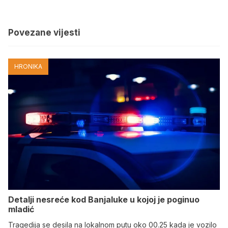
Povezane vijesti
HRONIKA
Detalji nesreće kod Banjaluke u kojoj je poginuo
mladić
Tragedija se desila na lokalnom putu oko 00.25 kada je vozilo