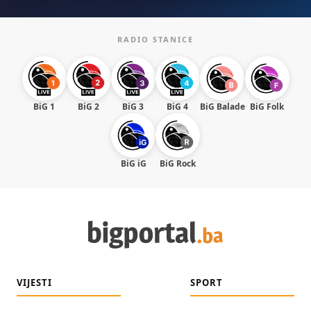
RADIO STANICE
BiG 1
BiG 2
BiG 3
BiG 4
BiG Balade
BiG Folk
BiG iG
BiG Rock
VIJESTI
SPORT