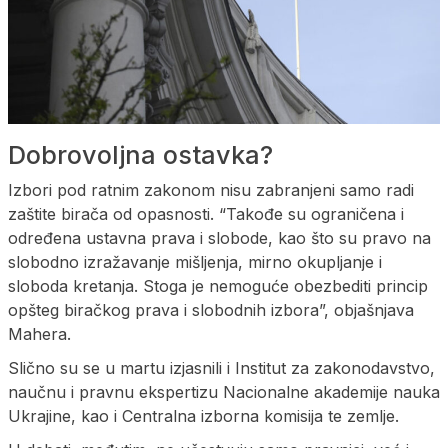
Dobrovoljna ostavka?
Izbori pod ratnim zakonom nisu zabranjeni samo radi
zaštite birača od opasnosti. “Takođe su ograničena i
određena ustavna prava i slobode, kao što su pravo na
slobodno izražavanje mišljenja, mirno okupljanje i
sloboda kretanja. Stoga je nemoguće obezbediti princip
opšteg biračkog prava i slobodnih izbora”, objašnjava
Mahera.
Slično su se u martu izjasnili i Institut za zakonodavstvo,
naučnu i pravnu ekspertizu Nacionalne akademije nauka
Ukrajine, kao i Centralna izborna komisija te zemlje.