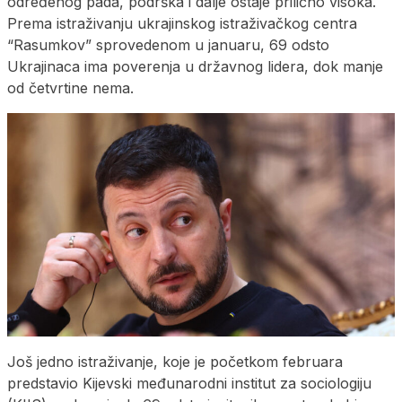
određenog pada, podrška i dalje ostaje prilično visoka.
Prema istraživanju ukrajinskog istraživačkog centra
“Rasumkov” sprovedenom u januaru, 69 odsto
Ukrajinaca ima poverenja u državnog lidera, dok manje
od četvrtine nema.
Još jedno istraživanje, koje je početkom februara
predstavio Kijevski međunarodni institut za sociologiju