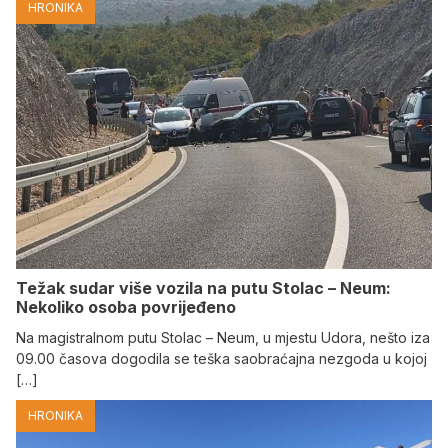
HRONIKA
Težak sudar više vozila na putu Stolac – Neum:
Nekoliko osoba povrijeđeno
Na magistralnom putu Stolac – Neum, u mjestu Udora, nešto iza
09.00 časova dogodila se teška saobraćajna nezgoda u kojoj
[…]
HRONIKA