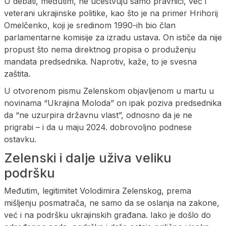
U debati, međutim, ne učestvuju samo pravnici, već i
veterani ukrajinske politike, kao što je na primer Hrihorij
Omelčenko, koji je sredinom 1990-ih bio član
parlamentarne komisije za izradu ustava. On ističe da nije
propust što nema direktnog propisa o produženju
mandata predsednika. Naprotiv, kaže, to je svesna
zaštita.
U otvorenom pismu Zelenskom objavljenom u martu u
novinama “Ukrajina Moloda” on ipak poziva predsednika
da “ne uzurpira državnu vlast”, odnosno da je ne
prigrabi – i da u maju 2024. dobrovoljno podnese
ostavku.
Zelenski i dalje uživa veliku
podršku
Međutim, legitimitet Volodimira Zelenskog, prema
mišljenju posmatrača, ne samo da se oslanja na zakone,
već i na podršku ukrajinskih građana. Iako je došlo do