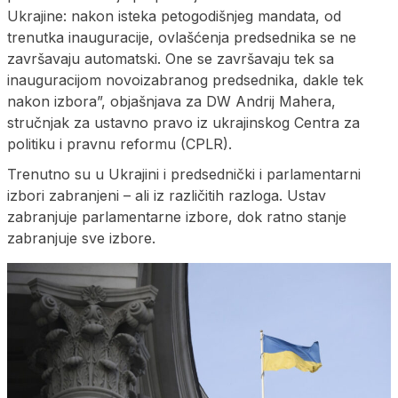
Ukrajine: nakon isteka petogodišnjeg mandata, od
trenutka inauguracije, ovlašćenja predsednika se ne
završavaju automatski. One se završavaju tek sa
inauguracijom novoizabranog predsednika, dakle tek
nakon izbora”, objašnjava za DW Andrij Mahera,
stručnjak za ustavno pravo iz ukrajinskog Centra za
politiku i pravnu reformu (CPLR).
Trenutno su u Ukrajini i predsednički i parlamentarni
izbori zabranjeni – ali iz različitih razloga. Ustav
zabranjuje parlamentarne izbore, dok ratno stanje
zabranjuje sve izbore.