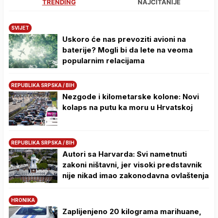
TRENDING
NAJČITANIJE
SVIJET
Uskoro će nas prevoziti avioni na
baterije? Mogli bi da lete na veoma
popularnim relacijama
REPUBLIKA SRPSKA / BIH
Nezgode i kilometarske kolone: Novi
kolaps na putu ka moru u Hrvatskoj
REPUBLIKA SRPSKA / BIH
Autori sa Harvarda: Svi nametnuti
zakoni ništavni, jer visoki predstavnik
nije nikad imao zakonodavna ovlaštenja
HRONIKA
Zaplijenjeno 20 kilograma marihuane,