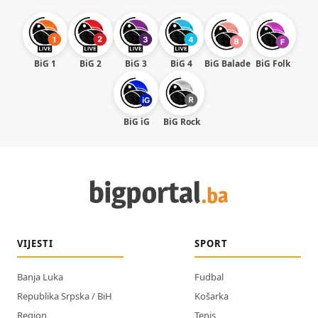
BiG 1
BiG 2
BiG 3
BiG 4
BiG Balade
BiG Folk
BiG iG
BiG Rock
VIJESTI
SPORT
Banja Luka
Fudbal
Republika Srpska / BiH
Košarka
Region
Tenis