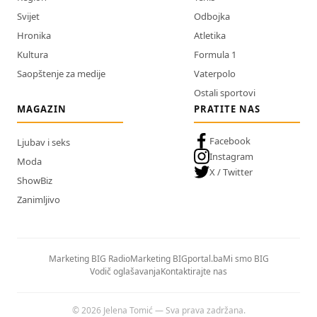
Svijet
Odbojka
Hronika
Atletika
Kultura
Formula 1
Saopštenje za medije
Vaterpolo
Ostali sportovi
MAGAZIN
PRATITE NAS
Facebook
Ljubav i seks
Instagram
Moda
X / Twitter
ShowBiz
Zanimljivo
Marketing BIG Radio
Marketing BIGportal.ba
Mi smo BIG
Vodič oglašavanja
Kontaktirajte nas
© 2026 Jelena Tomić — Sva prava zadržana.