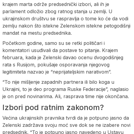
krajem marta održe predsednički izbori, ali ih je
parlament odložio zbog ratnog stanja u zemlji. U
ukrajinskom društvu se raspravlja o tome ko će da vodi
zemlju nakon što istekne Zelenskom istekne petogodišnji
mandat na mestu predsednika.
Početkom godine, samo su se retki političari i
komentatori usuđivali da postave to pitanje. Krajem
februara, kada je Zelenski davao ocenu dvogodišnjeg
rata s Rusijom, pokušaje osporavanja njegovog
legitimiteta nazvao je “neprijateljskim narativom”.
“To nije mišljenje zapadnih partnera ili bilo koga u
Ukrajini, to je deo programa Ruske Federacije”, naglasio
je on pred novinarima. Ali, rasprava time nije okončana.
Izbori pod ratnim zakonom?
Većina ukrajinskih pravnika tvrdi da je potpuno jasno da
Zelenski zadržava svoju moć sve dok se ne izabere novi
predsednik. “To je potpuno jasno navedeno u Ustavu