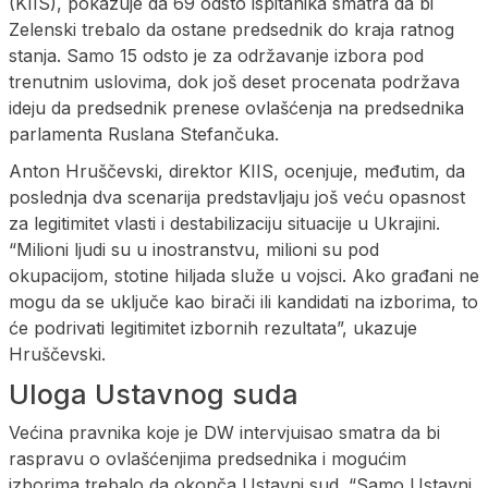
(KIIS), pokazuje da 69 odsto ispitanika smatra da bi
Zelenski trebalo da ostane predsednik do kraja ratnog
stanja. Samo 15 odsto je za održavanje izbora pod
trenutnim uslovima, dok još deset procenata podržava
ideju da predsednik prenese ovlašćenja na predsednika
parlamenta Ruslana Stefančuka.
Anton Hruščevski, direktor KIIS, ocenjuje, međutim, da
poslednja dva scenarija predstavljaju još veću opasnost
za legitimitet vlasti i destabilizaciju situacije u Ukrajini.
“Milioni ljudi su u inostranstvu, milioni su pod
okupacijom, stotine hiljada služe u vojsci. Ako građani ne
mogu da se uključe kao birači ili kandidati na izborima, to
će podrivati legitimitet izbornih rezultata”, ukazuje
Hruščevski.
Uloga Ustavnog suda
Većina pravnika koje je DW intervjuisao smatra da bi
raspravu o ovlašćenjima predsednika i mogućim
izborima trebalo da okonča Ustavni sud. “Samo Ustavni