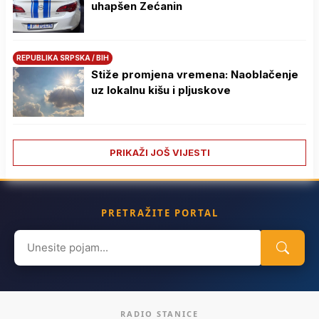
uhapšen Zećanin
REPUBLIKA SRPSKA / BIH
Stiže promjena vremena: Naoblačenje
uz lokalnu kišu i pljuskove
PRIKAŽI JOŠ VIJESTI
PRETRAŽITE PORTAL
Search
for:
RADIO STANICE