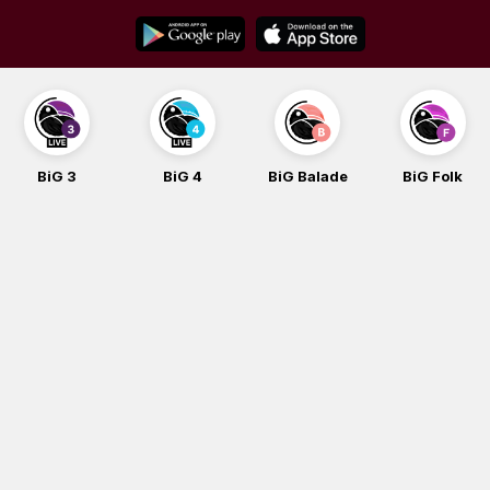
Skip
to
content
BiG 4
BiG Balade
BiG Folk
BiG iG