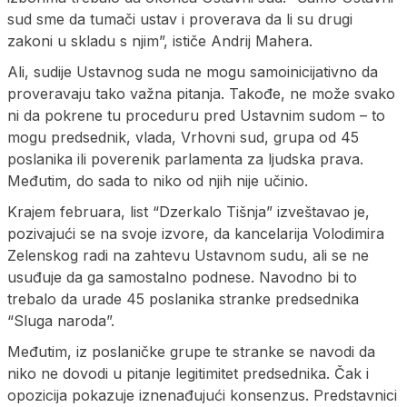
sud sme da tumači ustav i proverava da li su drugi
zakoni u skladu s njim”, ističe Andrij Mahera.
Ali, sudije Ustavnog suda ne mogu samoinicijativno da
proveravaju tako važna pitanja. Takođe, ne može svako
ni da pokrene tu proceduru pred Ustavnim sudom – to
mogu predsednik, vlada, Vrhovni sud, grupa od 45
poslanika ili poverenik parlamenta za ljudska prava.
Međutim, do sada to niko od njih nije učinio.
Krajem februara, list “Dzerkalo Tišnja” izveštavao je,
pozivajući se na svoje izvore, da kancelarija Volodimira
Zelenskog radi na zahtevu Ustavnom sudu, ali se ne
usuđuje da ga samostalno podnese. Navodno bi to
trebalo da urade 45 poslanika stranke predsednika
“Sluga naroda”.
Međutim, iz poslaničke grupe te stranke se navodi da
niko ne dovodi u pitanje legitimitet predsednika. Čak i
opozicija pokazuje iznenađujući konsenzus. Predstavnici