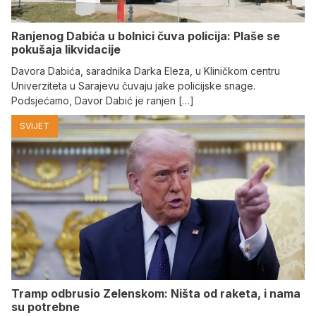
Ranjenog Dabića u bolnici čuva policija: Plaše se
pokušaja likvidacije
Davora Dabića, saradnika Darka Eleza, u Kliničkom centru
Univerziteta u Sarajevu čuvaju jake policijske snage.
Podsjećamo, Davor Dabić je ranjen […]
SVIJET
Tramp odbrusio Zelenskom: Ništa od raketa, i nama
su potrebne