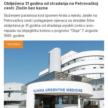
Obilježena 31 godina od stradanja na Petrovačkoj
cesti: Zločin bez kazne
Služenjem parastosa kod spomen-krsta u mjestu Janjile na
Petrovačkoj cesti i polaganjem vijenaca za stradale Srbe
obilježena je 31 godina od stradanja srpskih civila u avio-
napadu na izbjegličku kolonu u pogromu “Oluja” 7. avgusta
1995. godine
HRONIKA