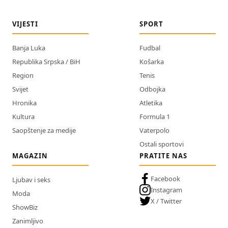
VIJESTI
SPORT
Banja Luka
Fudbal
Republika Srpska / BiH
Košarka
Region
Tenis
Svijet
Odbojka
Hronika
Atletika
Kultura
Formula 1
Saopštenje za medije
Vaterpolo
Ostali sportovi
MAGAZIN
PRATITE NAS
Facebook
Ljubav i seks
Instagram
Moda
X / Twitter
ShowBiz
Zanimljivo