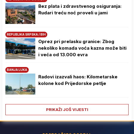
Bez plata i zdravstvenog osiguranja:
Rudari treću noć proveli u jami
REPUBLIKA SRPSKA / BIH
Oprez pri prelasku granice: Zbog
nekoliko komada voća kazna može biti
i veća od 13.000 evra
BANJA LUKA
Radovi izazvali haos: Kilometarske
kolone kod Prijedorske petlje
PRIKAŽI JOŠ VIJESTI