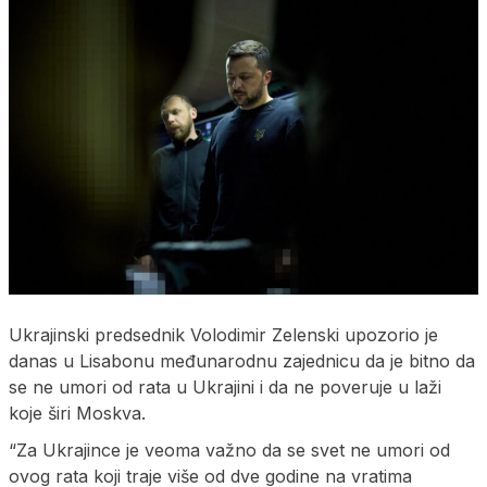
Ukrajinski predsednik Volodimir Zelenski upozorio je
danas u Lisabonu međunarodnu zajednicu da je bitno da
se ne umori od rata u Ukrajini i da ne poveruje u laži
koje širi Moskva.
“Za Ukrajince je veoma važno da se svet ne umori od
ovog rata koji traje više od dve godine na vratima