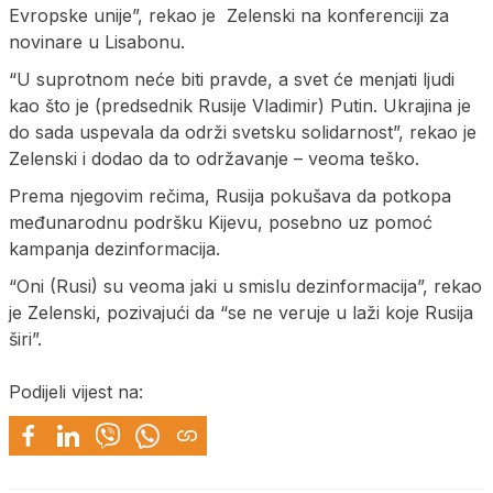
Evropske unije”, rekao je Zelenski na konferenciji za
novinare u Lisabonu.
“U suprotnom neće biti pravde, a svet će menjati ljudi
kao što je (predsednik Rusije Vladimir) Putin. Ukrajina je
do sada uspevala da održi svetsku solidarnost”, rekao je
Zelenski i dodao da to održavanje – veoma teško.
Prema njegovim rečima, Rusija pokušava da potkopa
međunarodnu podršku Kijevu, posebno uz pomoć
kampanja dezinformacija.
“Oni (Rusi) su veoma jaki u smislu dezinformacija”, rekao
je Zelenski, pozivajući da “se ne veruje u laži koje Rusija
širi”.
Podijeli vijest na: