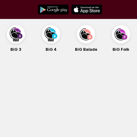
Skip
to
content
BiG 3
BiG 4
BiG Balade
BiG Folk