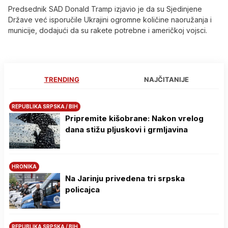
Predsednik SAD Donald Tramp izjavio je da su Sjedinjene
Države već isporučile Ukrajini ogromne količine naoružanja i
municije, dodajući da su rakete potrebne i američkoj vojsci.
TRENDING
NAJČITANIJE
REPUBLIKA SRPSKA / BIH
Pripremite kišobrane: Nakon vrelog
dana stižu pljuskovi i grmljavina
HRONIKA
Na Јarinju privedena tri srpska
policajca
REPUBLIKA SRPSKA / BIH