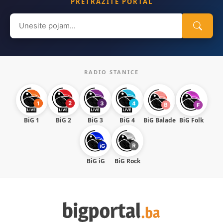
PRETRAŽITE PORTAL
Search
for:
RADIO STANICE
BiG 1
BiG 2
BiG 3
BiG 4
BiG Balade
BiG Folk
BiG iG
BiG Rock