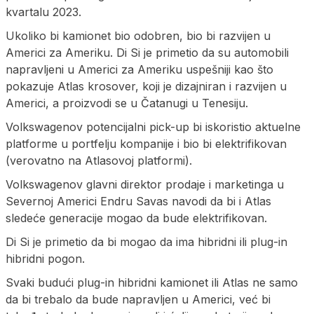
kvartalu 2023.
Ukoliko bi kamionet bio odobren, bio bi razvijen u
Americi za Ameriku. Di Si je primetio da su automobili
napravljeni u Americi za Ameriku uspešniji kao što
pokazuje Atlas krosover, koji je dizajniran i razvijen u
Americi, a proizvodi se u Čatanugi u Tenesiju.
Volkswagenov potencijalni pick-up bi iskoristio aktuelne
platforme u portfelju kompanije i bio bi elektrifikovan
(verovatno na Atlasovoj platformi).
Volkswagenov glavni direktor prodaje i marketinga u
Severnoj Americi Endru Savas navodi da bi i Atlas
sledeće generacije mogao da bude elektrifikovan.
Di Si je primetio da bi mogao da ima hibridni ili plug-in
hibridni pogon.
Svaki budući plug-in hibridni kamionet ili Atlas ne samo
da bi trebalo da bude napravljen u Americi, već bi