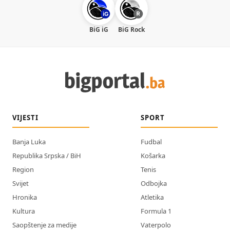
BiG iG
BiG Rock
VIJESTI
SPORT
Banja Luka
Fudbal
Republika Srpska / BiH
Košarka
Region
Tenis
Svijet
Odbojka
Hronika
Atletika
Kultura
Formula 1
Saopštenje za medije
Vaterpolo