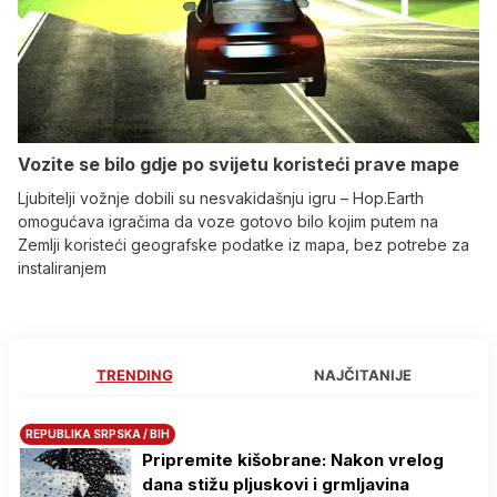
Vozite se bilo gdje po svijetu koristeći prave mape
Ljubitelji vožnje dobili su nesvakidašnju igru – Hop.Earth
omogućava igračima da voze gotovo bilo kojim putem na
Zemlji koristeći geografske podatke iz mapa, bez potrebe za
instaliranjem
TRENDING
NAJČITANIJE
REPUBLIKA SRPSKA / BIH
Pripremite kišobrane: Nakon vrelog
dana stižu pljuskovi i grmljavina