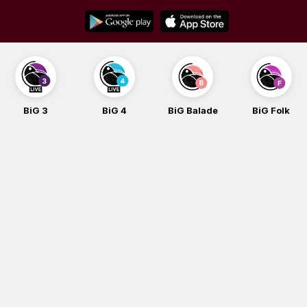
Skip
to
content
BiG 3
BiG 4
BiG Balade
BiG Folk