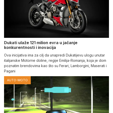
Dukati ulaže 121 milion evra u jačanje
konkurentnosti i inovacija
Ova inicijativa ima za cilj da unapredi Dukatijevu ulogu unutar
italijanske Motorne doline, regije Emilija-Romanja, koja je dom
poznatim brendovima kao što su Ferari, Lamborgini, Maserati i
Pagani
AUTO-MOTO