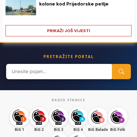
kolone kod Prijedorske petlje
PRIKAŽI JOŠ VIJESTI
PRETRAŽITE PORTAL
Search
for:
RADIO STANICE
BiG 1
BiG 2
BiG 3
BiG 4
BiG Balade
BiG Folk