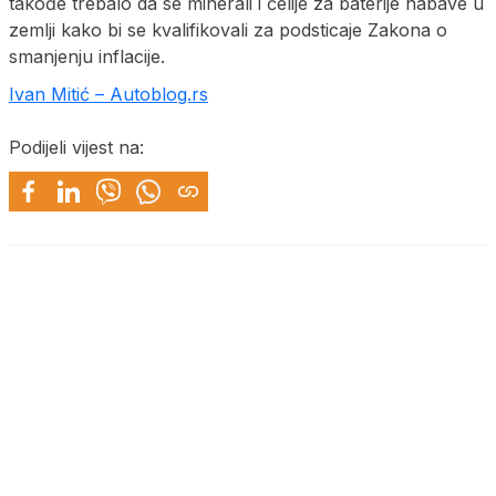
takođe trebalo da se minerali i ćelije za baterije nabave u
zemlji kako bi se kvalifikovali za podsticaje Zakona o
smanjenju inflacije.
Ivan Mitić – Autoblog.rs
Podijeli vijest na: