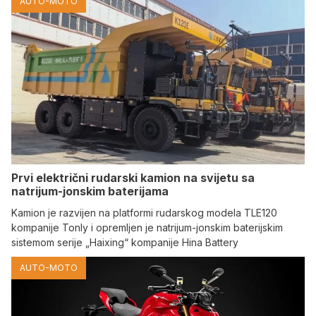
AUTO-MOTO
Prvi električni rudarski kamion na svijetu sa
natrijum-jonskim baterijama
Kamion je razvijen na platformi rudarskog modela TLE120
kompanije Tonly i opremljen je natrijum-jonskim baterijskim
sistemom serije „Haixing“ kompanije Hina Battery
AUTO-MOTO