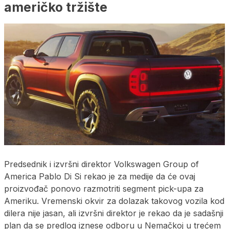
američko tržište
Predsednik i izvršni direktor Volkswagen Group of
America Pablo Di Si rekao je za medije da će ovaj
proizvođač ponovo razmotriti segment pick-upa za
Ameriku. Vremenski okvir za dolazak takovog vozila kod
dilera nije jasan, ali izvršni direktor je rekao da je sadašnji
plan da se predlog iznese odboru u Nemačkoj u trećem