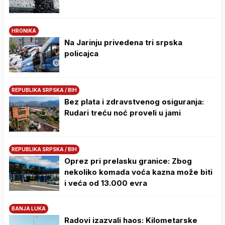
HRONIKA
Na Јarinju privedena tri srpska
policajca
REPUBLIKA SRPSKA / BIH
Bez plata i zdravstvenog osiguranja:
Rudari treću noć proveli u jami
REPUBLIKA SRPSKA / BIH
Oprez pri prelasku granice: Zbog
nekoliko komada voća kazna može biti
i veća od 13.000 evra
BANJA LUKA
Radovi izazvali haos: Kilometarske