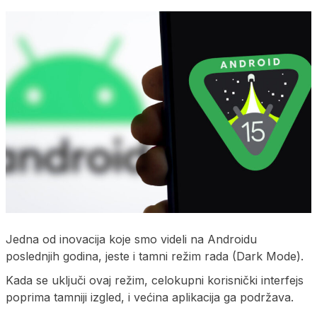
Jedna od inovacija koje smo videli na Androidu
poslednjih godina, jeste i tamni režim rada (Dark Mode).
Kada se uključi ovaj režim, celokupni korisnički interfejs
poprima tamniji izgled, i većina aplikacija ga podržava.