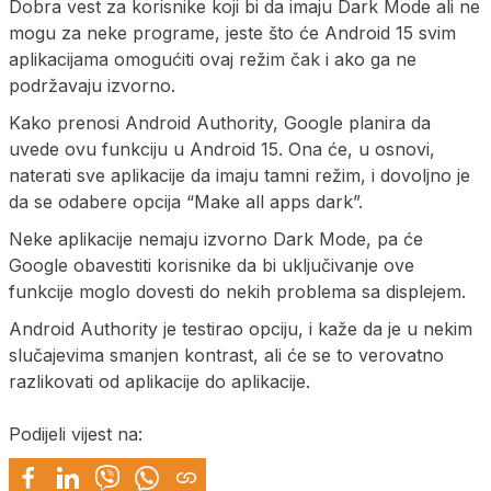
Dobra vest za korisnike koji bi da imaju Dark Mode ali ne
mogu za neke programe, jeste što će Android 15 svim
aplikacijama omogućiti ovaj režim čak i ako ga ne
podržavaju izvorno.
Kako prenosi Android Authority, Google planira da
uvede ovu funkciju u Android 15. Ona će, u osnovi,
naterati sve aplikacije da imaju tamni režim, i dovoljno je
da se odabere opcija “Make all apps dark”.
Neke aplikacije nemaju izvorno Dark Mode, pa će
Google obavestiti korisnike da bi uključivanje ove
funkcije moglo dovesti do nekih problema sa displejem.
Android Authority je testirao opciju, i kaže da je u nekim
slučajevima smanjen kontrast, ali će se to verovatno
razlikovati od aplikacije do aplikacije.
Podijeli vijest na: