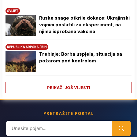
SVIJET
Ruske snage otkrile dokaze: Ukrajinski
vojnici poslužili za eksperiment, na
njima isprobana vakcina
REPUBLIKA SRPSKA / BIH
Trebinje: Borba uspjela, situacija sa
požarom pod kontrolom
PRIKAŽI JOŠ VIJESTI
PRETRAŽITE PORTAL
Search
for: