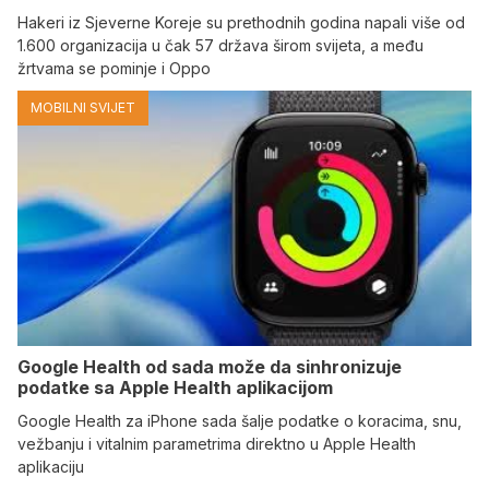
Hakeri iz Sjeverne Koreje su prethodnih godina napali više od
1.600 organizacija u čak 57 država širom svijeta, a među
žrtvama se pominje i Oppo
MOBILNI SVIJET
Google Health od sada može da sinhronizuje
podatke sa Apple Health aplikacijom
Google Health za iPhone sada šalje podatke o koracima, snu,
vežbanju i vitalnim parametrima direktno u Apple Health
aplikaciju