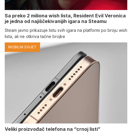
Sa preko 2 miliona wish lista, Resident Evil Veronica
je jedna od najiščekivanijih igara na Steamu
Steam javno prikazuje listu svih igara na platformi po broju wish
lista, ali ne otkriva tačne brojke
MOBILNI SVIJET
Veliki proizvođač telefona na “crnoj listi”