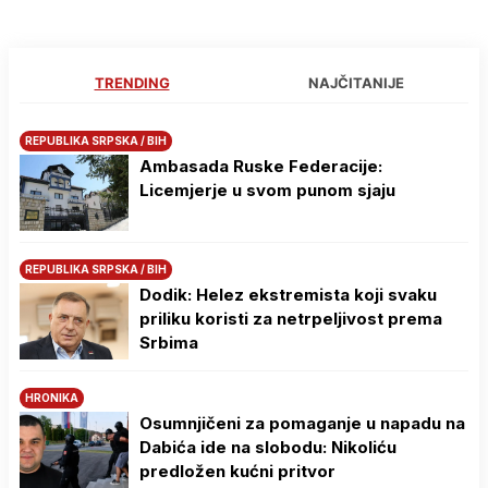
TRENDING
NAJČITANIJE
REPUBLIKA SRPSKA / BIH
Ambasada Ruske Federacije:
Licemjerje u svom punom sjaju
REPUBLIKA SRPSKA / BIH
Dodik: Helez ekstremista koji svaku
priliku koristi za netrpeljivost prema
Srbima
HRONIKA
Osumnjičeni za pomaganje u napadu na
Dabića ide na slobodu: Nikoliću
predložen kućni pritvor