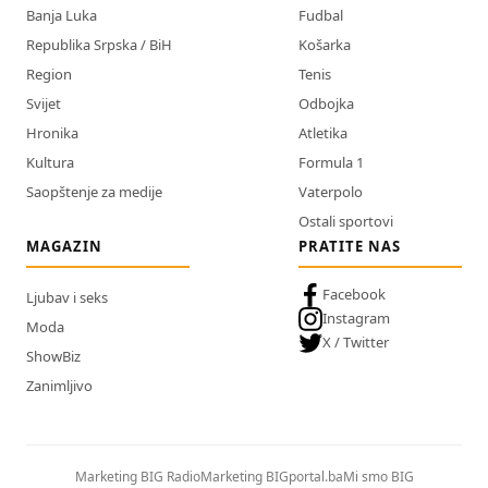
Banja Luka
Fudbal
Republika Srpska / BiH
Košarka
Region
Tenis
Svijet
Odbojka
Hronika
Atletika
Kultura
Formula 1
Saopštenje za medije
Vaterpolo
Ostali sportovi
MAGAZIN
PRATITE NAS
Facebook
Ljubav i seks
Instagram
Moda
X / Twitter
ShowBiz
Zanimljivo
Marketing BIG Radio
Marketing BIGportal.ba
Mi smo BIG