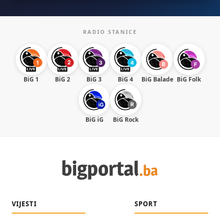
RADIO STANICE
BiG 1
BiG 2
BiG 3
BiG 4
BiG Balade
BiG Folk
BiG iG
BiG Rock
VIJESTI
SPORT