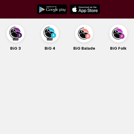
Skip
to
content
BiG 3
BiG 4
BiG Balade
BiG Folk