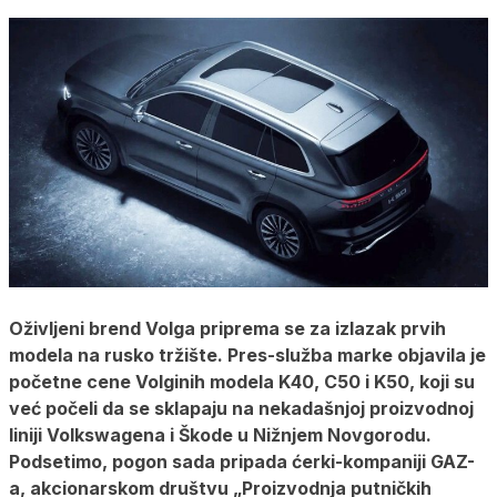
Oživljeni brend Volga priprema se za izlazak prvih
modela na rusko tržište. Pres-služba marke objavila je
početne cene Volginih modela K40, C50 i K50, koji su
već počeli da se sklapaju na nekadašnjoj proizvodnoj
liniji Volkswagena i Škode u Nižnjem Novgorodu.
Podsetimo, pogon sada pripada ćerki-kompaniji GAZ-
a, akcionarskom društvu „Proizvodnja putničkih