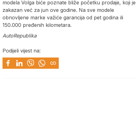
modela Volga biće poznate bliže početku prodaje, koji je
zakazan već za jun ove godine. Na sve modele
obnovljene marke važiće garancija od pet godina ili
150.000 pređenih kilometara.
AutoRepublika
Podijeli vijest na: