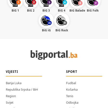
BiG 1
BiG 2
BiG 3
BiG 4
BiG Balade
BiG Folk
BiG iG
BiG Rock
VIJESTI
SPORT
Banja Luka
Fudbal
Republika Srpska / BiH
Košarka
Region
Tenis
Svijet
Odbojka