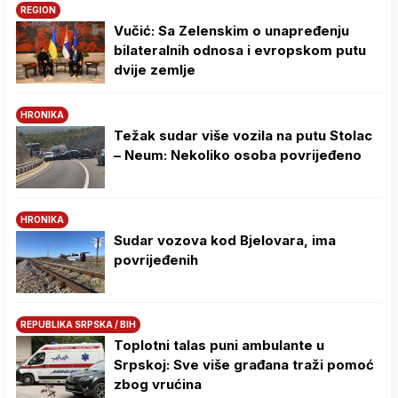
REGION
Vučić: Sa Zelenskim o unapređenju
bilateralnih odnosa i evropskom putu
dvije zemlje
HRONIKA
Težak sudar više vozila na putu Stolac
– Neum: Nekoliko osoba povrijeđeno
HRONIKA
Sudar vozova kod Bjelovara, ima
povrijeđenih
REPUBLIKA SRPSKA / BIH
Toplotni talas puni ambulante u
Srpskoj: Sve više građana traži pomoć
zbog vrućina