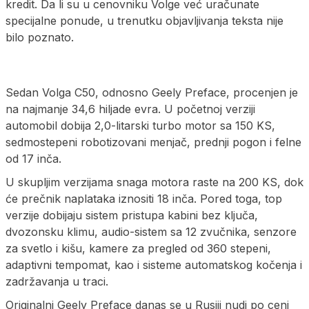
kredit. Da li su u cenovniku Volge već uračunate
specijalne ponude, u trenutku objavljivanja teksta nije
bilo poznato.
Sedan Volga C50, odnosno Geely Preface, procenjen je
na najmanje 34,6 hiljade evra. U početnoj verziji
automobil dobija 2,0-litarski turbo motor sa 150 KS,
sedmostepeni robotizovani menjač, prednji pogon i felne
od 17 inča.
U skupljim verzijama snaga motora raste na 200 KS, dok
će prečnik naplataka iznositi 18 inča. Pored toga, top
verzije dobijaju sistem pristupa kabini bez ključa,
dvozonsku klimu, audio-sistem sa 12 zvučnika, senzore
za svetlo i kišu, kamere za pregled od 360 stepeni,
adaptivni tempomat, kao i sisteme automatskog kočenja i
zadržavanja u traci.
Originalni Geely Preface danas se u Rusiji nudi po ceni