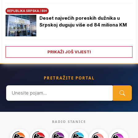
REPUBLIKA SRPSKA / BIH
Deset najvećih poreskih dužnika u
Srpskoj duguju više od 84 miliona KM
PRIKAŽI JOŠ VIJESTI
PRETRAŽITE PORTAL
Search
for:
RADIO STANICE