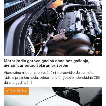
Motor radio gotovo godinu dana bez gašenja,
mehaničar ostao šokiran prizorom
Vjerovatno nijedan proizvođač nije predvidio da će motor
raditi u praznom hodu, odnosno leru, gotovo neprekidno 365
dana u godini. […]
AUTO-MOTO