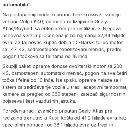
automobila“.
Najpristupačniji model u ponudi biće krosover srednje
veličine Volga K40, odnosno redizajnirani Geely
Atlas/Boyue L sa enterijerom pre restilizacije. Njegova
osnovna verzija procenjena je na najmanje 32,84 hiljade
evra. Za taj novac kupac dobija 1,5-litarski turbo motor
sa 147 KS, sedmostepeni robotizovani menjač, prednji
pogon i točkove sa felnama od 18 inča.
Skuplji paketi opreme donose dvolitarski motor sa 200
KS, osmostepeni automatski menjač, pogon na sva četiri
točka i felne od 19 inča. Na spisku opreme nalaze se i
sistem za zadržavanje vozila u traci, adaptivni tempomat,
kamere za pregled od 360 stepeni, zatezači sigurnosnih
pojaseva i šest vazdušnih jastuka.
Poređenja radi, zvanično prisutan Geely Atlas pre
redizajna trenutno u Rusiji košta od 41,2 hiljade evra bez
specijalnih ponuda i od 38,1 hiljadu evra uz trejd-in i