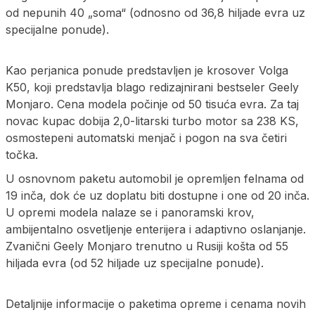
od nepunih 40 „soma“ (odnosno od 36,8 hiljade evra uz
specijalne ponude).
Kao perjanica ponude predstavljen je krosover Volga
K50, koji predstavlja blago redizajnirani bestseler Geely
Monjaro. Cena modela počinje od 50 tisuća evra. Za taj
novac kupac dobija 2,0-litarski turbo motor sa 238 KS,
osmostepeni automatski menjač i pogon na sva četiri
točka.
U osnovnom paketu automobil je opremljen felnama od
19 inča, dok će uz doplatu biti dostupne i one od 20 inča.
U opremi modela nalaze se i panoramski krov,
ambijentalno osvetljenje enterijera i adaptivno oslanjanje.
Zvanični Geely Monjaro trenutno u Rusiji košta od 55
hiljada evra (od 52 hiljade uz specijalne ponude).
Detaljnije informacije o paketima opreme i cenama novih