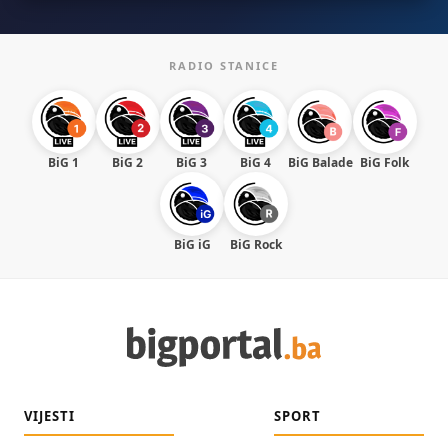
RADIO STANICE
BiG 1
BiG 2
BiG 3
BiG 4
BiG Balade
BiG Folk
BiG iG
BiG Rock
VIJESTI
SPORT