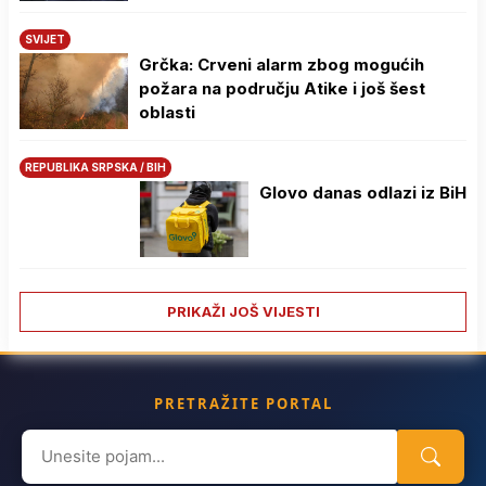
SVIJET
Grčka: Crveni alarm zbog mogućih
požara na području Atike i još šest
oblasti
REPUBLIKA SRPSKA / BIH
Glovo danas odlazi iz BiH
PRIKAŽI JOŠ VIJESTI
PRETRAŽITE PORTAL
Search
for: