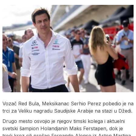
Vozač Red Bula, Meksikanac Serhio Perez pobedio je na
trci za Veliku nagradu Saudijske Arabije na stazi u Džedi.
Drugo mesto osvojio je njegov timski kolega i aktuelni
svetski šampion Holandjanin Maks Ferstapen, dok je
treći kroz cilj prošao Fernando Alonso iz Aston Martina.