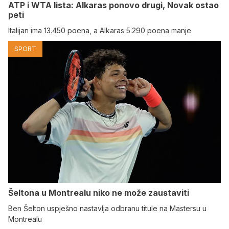
ATP i WTA lista: Alkaras ponovo drugi, Novak ostao
peti
Italijan ima 13.450 poena, a Alkaras 5.290 poena manje
SPORT
Šeltona u Montrealu niko ne može zaustaviti
Ben Šelton uspješno nastavlja odbranu titule na Mastersu u
Montrealu