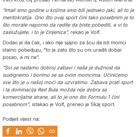
“Imali smo godine u kojima smo bili jednako jaki, ali to je
meritokratija. Ono što ovaj sport čini tako posebnim je to
što morate naporno da radite da biste pobedili, a vi to
zaslužujete, i to je činjenica”,
rekao je Volf.
Dodao je da čak, i ako nije sjajno za šou da isti momci
stalno pobedjuju, ”to je zato što su oni uradili dobar
posao, a mi ne”.
”Svi se nadamo dobroj zabavi i naša je dužnost da
sustignemo i borimo se sa ovim momcima. Učinićemo
sve što je u našoj moći da uzvratimo. Zabava prati sport
i ta dominacija Red Bula možda nije dobra sa
komercijalne strane, ali to je ono što Formulu 1 čini
posebnom”
, istakao je Volf, preneo je Skaj sport.
Podijeli vijest na: