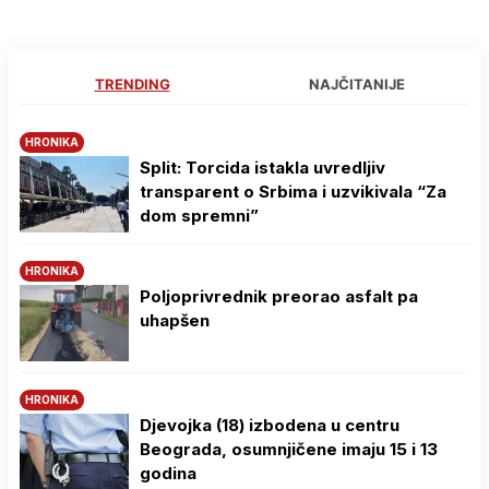
TRENDING
NAJČITANIJE
HRONIKA
Split: Torcida istakla uvredljiv
transparent o Srbima i uzvikivala “Za
dom spremni”
HRONIKA
Poljoprivrednik preorao asfalt pa
uhapšen
HRONIKA
Djevojka (18) izbodena u centru
Beograda, osumnjičene imaju 15 i 13
godina