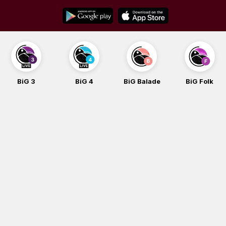
Skip
to
content
BiG 3
BiG 4
BiG Balade
BiG Folk