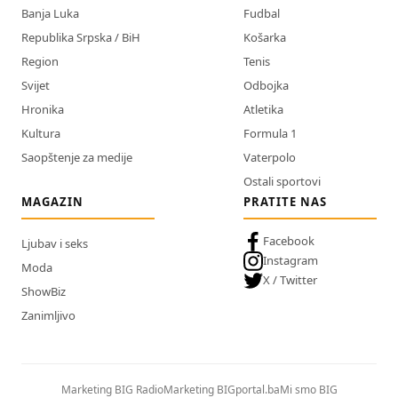
Banja Luka
Fudbal
Republika Srpska / BiH
Košarka
Region
Tenis
Svijet
Odbojka
Hronika
Atletika
Kultura
Formula 1
Saopštenje za medije
Vaterpolo
Ostali sportovi
MAGAZIN
PRATITE NAS
Facebook
Ljubav i seks
Instagram
Moda
X / Twitter
ShowBiz
Zanimljivo
Marketing BIG Radio
Marketing BIGportal.ba
Mi smo BIG