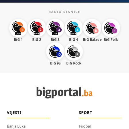
RADIO STANICE
BiG 1
BiG 2
BiG 3
BiG 4
BiG Balade
BiG Folk
BiG iG
BiG Rock
VIJESTI
SPORT
Banja Luka
Fudbal