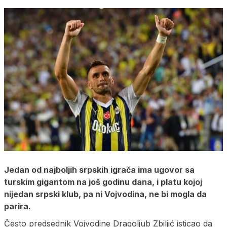
Jedan od najboljih srpskih igrača ima ugovor sa
turskim gigantom na još godinu dana, i platu kojoj
nijedan srpski klub, pa ni Vojvodina, ne bi mogla da
parira.
Često predsednik Vojvodine Dragoljub Zbiljić isticao da