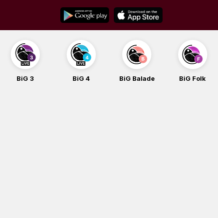
Skip
to
content
BiG 3
BiG 4
BiG Balade
BiG Folk