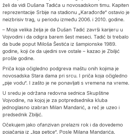
želi da vidi Dušana Tadića u novosadskom timu. Kapiten
reprezentacije Srbije na stadionu „Karađorđe“ ostavio je
neizbrisiv trag, u periodu između 2006. i 2010. godine.
– Moja velika želja je da Dušan Tadić završi karijeru u
Vojvodini i da odigra barem šest meseci. Tadić bi trebalo
da bude poput Miloša Šestića iz šampionske 1989.
godine, koji će da ujedini sve ostale – kazao je Zbiljić
prošle godine.
Priča koja očigledno podgreva maštu onih kojima je
novosadska Stara dama pri srcu. I priča koja očigledno
„pije vodu“. I zašto je ne ponavljati s vremena na vreme.
U sredu je održana redovna sednica Skupštine
Vojvodine, na kojoj je za potpredsednika kluba
jednoglasno izabran Milan Mandarić, a reč je uzeo i
predsednik Zbiljić.
Očekujem jako ofanzivan prelazni rok i da dovedemo
pojačanja iz „liga petice“. Posle Milana Mandarića,