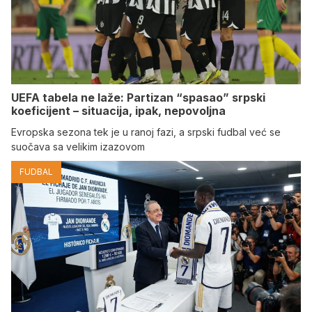
UEFA tabela ne laže: Partizan “spasao” srpski
koeficijent – situacija, ipak, nepovoljna
Evropska sezona tek je u ranoj fazi, a srpski fudbal već se
suočava sa velikim izazovom
FUDBAL