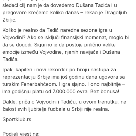
sledeći cilj nam je da dovedemo Dušana Tadića i u
pregovore krećemo koliko danas – rekao je Dragoljub
Zbiljić.
Koliko je realno da Tadić naredne sezone igra u
Vojvodini? Ako se isključi finansijski momenat, moglo bi
da se dogodi. Sigurno je da postoje prilično velike
emocije između Vojvodine, njenih navijača i Dušana
Tadića.
Ipak, kapiten i novi rekorder po broju nastupa za
reprezentaciju Srbije ima još godinu dana ugovora sa
turskim Fenerbahčeom. I igra sjajno. I ono najbitnije –
ima godišnju platu od 7.000.000 evra. Bez bonusa!
Dakle, priča o Vojvodini i Tadiću, u ovom trenutku, na
žalost svih ljubitelja fudbala u Srbiji nije realna.
Sportklub.rs
Podijeli vijest na: