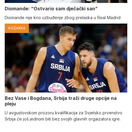
Diomande: “Ostvario sam dječački san”
Diomande nije krio uzbuđenje zbog prelaska u Real Madrid
KOŠARKA
Bez Vase i Bogdana, Srbija traži druge opcije na
pleju
U avgustovskom prozoru kvalifikacija za Svjetsko prvenstvo
Srbija će još jednom biti bez svojih glavnih orgaizatora igre.