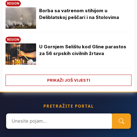
REGION
Borba sa vatrenom stihijom u
Deliblatskoj peščari i na Stolovima
REGION
U Gornjem Selištu kod Gline parastos
za 56 srpskih civilnih žrtava
PRIKAŽI JOŠ VIJESTI
PRETRAŽITE PORTAL
Search
for: