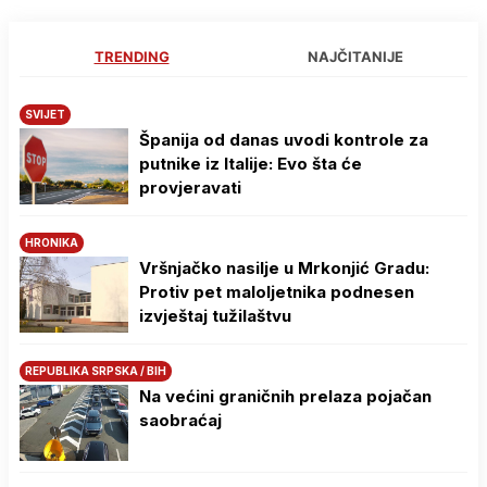
TRENDING
NAJČITANIJE
SVIJET
Španija od danas uvodi kontrole za
putnike iz Italije: Evo šta će
provjeravati
HRONIKA
Vršnjačko nasilje u Mrkonjić Gradu:
Protiv pet maloljetnika podnesen
izvještaj tužilaštvu
REPUBLIKA SRPSKA / BIH
Na većini graničnih prelaza pojačan
saobraćaj