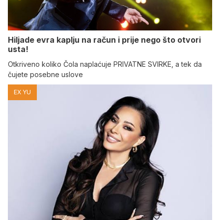
Hiljade evra kaplju na račun i prije nego što otvori
usta!
Otkriveno koliko Čola naplaćuje PRIVATNE SVIRKE, a tek da
čujete posebne uslove
EX YU