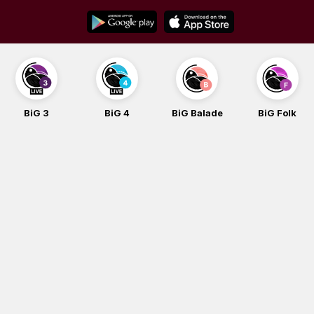
Skip
to
content
BiG 3
BiG 4
BiG Balade
BiG Folk