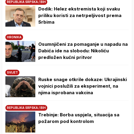
REPUBLIKA SRPSKA / BIH
Dodik: Helez ekstremista koji svaku
priliku koristi za netrpeljivost prema
Srbima
HRONIKA
Osumnjičeni za pomaganje u napadu na
Dabića ide na slobodu: Nikoliću
predložen kućni pritvor
SVIJET
Ruske snage otkrile dokaze: Ukrajinski
vojnici poslužili za eksperiment, na
njima isprobana vakcina
REPUBLIKA SRPSKA / BIH
Trebinje: Borba uspjela, situacija sa
požarom pod kontrolom