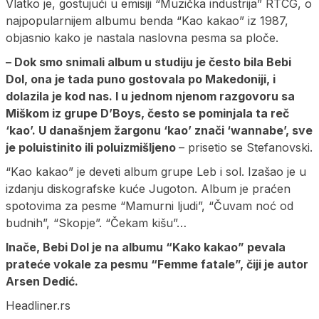
Vlatko je, gostujući u emisiji “Muzička industrija” RTCG, o
najpopularnijem albumu benda “Kao kakao” iz 1987,
objasnio kako je nastala naslovna pesma sa ploče.
– Dok smo snimali album u studiju je često bila Bebi
Dol, ona je tada puno gostovala po Makedoniji, i
dolazila je kod nas. I u jednom njenom razgovoru sa
Miškom iz grupe D’Boys, često se pominjala ta reč
‘kao’. U današnjem žargonu ‘kao’ znači ‘wannabe’, sve
je poluistinito ili poluizmišljeno
– prisetio se Stefanovski.
“Kao kakao” je deveti album grupe Leb i sol. Izašao je u
izdanju diskografske kuće Jugoton. Album je praćen
spotovima za pesme “Mamurni ljudi”, “Čuvam noć od
budnih”, “Skopje”. “Čekam kišu”…
Inače, Bebi Dol je na albumu “Kako kakao” pevala
prateće vokale za pesmu “Femme fatale”, čiji je autor
Arsen Dedić.
Headliner.rs