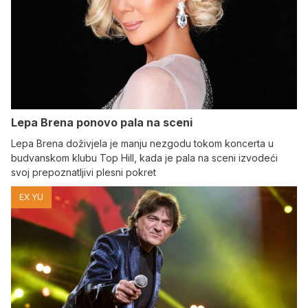
Lepa Brena ponovo pala na sceni
Lepa Brena doživjela je manju nezgodu tokom koncerta u
budvanskom klubu Top Hill, kada je pala na sceni izvodeći
svoj prepoznatljivi plesni pokret
EX YU