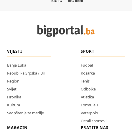
BiG iG
BiG Rock
VIJESTI
SPORT
Banja Luka
Fudbal
Republika Srpska / BiH
Košarka
Region
Tenis
Svijet
Odbojka
Hronika
Atletika
Kultura
Formula 1
Saopštenje za medije
Vaterpolo
Ostali sportovi
MAGAZIN
PRATITE NAS