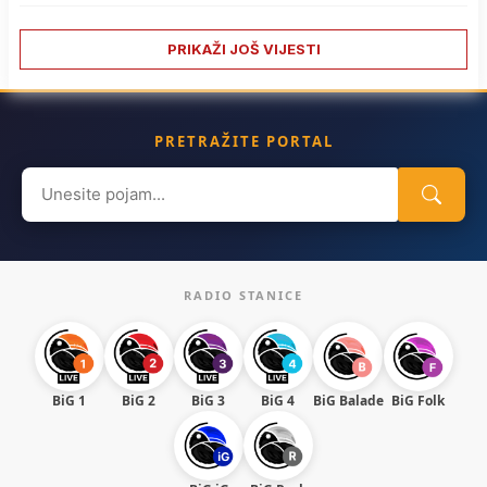
PRIKAŽI JOŠ VIJESTI
PRETRAŽITE PORTAL
Search
for:
RADIO STANICE
BiG 1
BiG 2
BiG 3
BiG 4
BiG Balade
BiG Folk