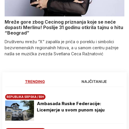
Mreže gore zbog Cecinog priznanja koje se neće
dopasti Merlinu! Poslije 31 godinu otkrila tajnu o hitu
“Beograd”
Društvenu mrežu “X” zapalila je priča o poreklu i simbolici
bezvremenskih regionalnih hitova, a u samom centru pažnje
našla se muzička zvezda Svetlana Ceca Ražnatović
TRENDING
NAJČITANIJE
REPUBLIKA SRPSKA / BIH
Ambasada Ruske Federacije:
Licemjerje u svom punom sjaju